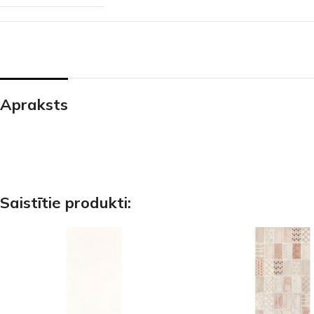
PALĪGINSTRUMENTI
Gumijas krāsa
Sīkāk
Sīkāk
Lāpstiņas
Mikrocements
J
Otas
SPC Sienas pane
Rullīši
Apraksts
Saistītie produkti: