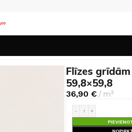
8
00
n sienām
60×60cm
Flīzes grīdām ELEGANT Bianco 59,8×
Flīzes grīdā
59,8×59,8
36,90
€
m²
PIEVIENO
NOPIRK