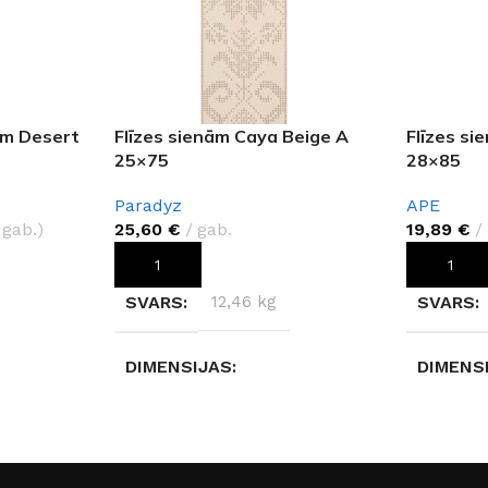
om Desert
Flīzes sienām Caya Beige A
Flīzes s
25×75
28×85
Paradyz
APE
 gab.)
25,60
€
gab.
19,89
€
PIEVIENOT GROZAM
PIEVIEN
SVARS
12,46 kg
SVARS
DIMENSIJAS
DIMENS
25 × 75 × 1 cm
28 × 85 
RAŽOTĀJS
Paradyz
RAŽOTĀ