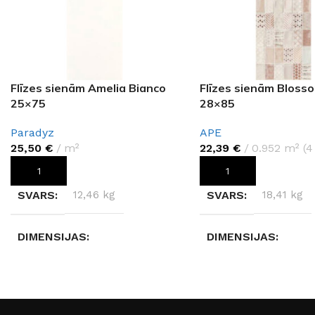
Flīzes sienām Amelia Bianco
Flīzes sienām Bloss
25×75
28×85
Paradyz
APE
25,50
€
m²
22,39
€
0.952 m² (4
PIEVIENOT GROZAM
PIEVIENOT GROZAM
SVARS
12,46 kg
SVARS
18,41 kg
DIMENSIJAS
DIMENSIJAS
25 × 75 × 0,9 cm
28 × 85 × 1,05 cm
RAŽOTĀJS
Paradyz
RAŽOTĀJS
APE