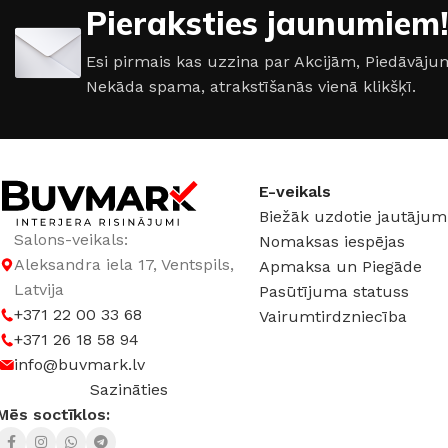
Pieraksties jaunumiem!
IZMĒRS
25×75cm
IZMĒRS
28×85cm
Esi pirmais kas uzzina par Akcijām, Piedāvā
Nekāda spama, atrakstīšanās vienā klikšķī.
KOLEKCIJA
Amelia
KOLEKCIJA
Blos
E-veikals
Biežāk uzdotie jautājum
Salons-veikals:
Nomaksas iespējas
Aleksandra iela 17, Ventspils,
Apmaksa un Piegāde
Latvija
Pasūtījuma statuss
+371 22 00 33 68
Vairumtirdzniecība
+371 26 18 58 94
info@buvmark.lv
Sazināties
Mēs soctīklos: