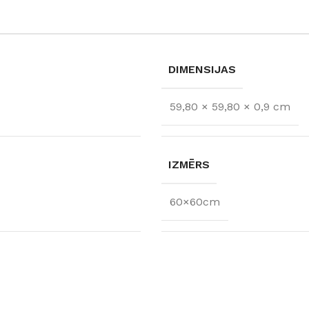
DIMENSIJAS
59,80 × 59,80 × 0,9 cm
IZMĒRS
60×60cm
FLĪZES
t
Flīzes
etumi
Dekoratīvās
 fasādem un mitrām
Fasādei
Skatīt
Grīdām un sienām