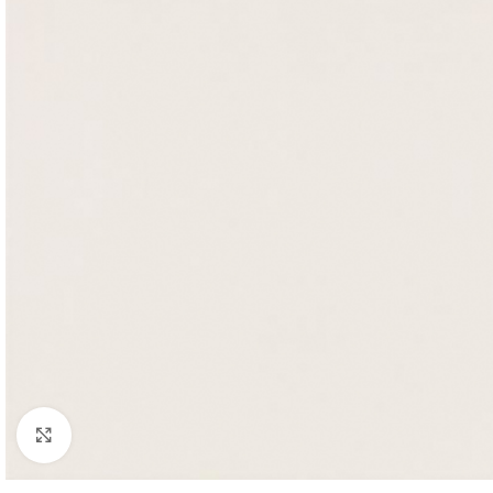
Noklikšķiniet, lai palielinātu