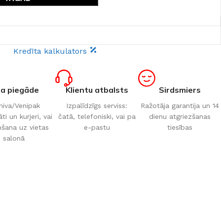
Kredīta kalkulators
ta piegāde
Klientu atbalsts
Sirdsmiers
iva/Venipak
Izpalīdzīgs serviss:
Ražotāja garantija un 14
i un kurjeri, vai
čatā, telefoniski, vai pa
dienu atgriezšanas
šana uz vietas
e-pastu
tiesības
salonā