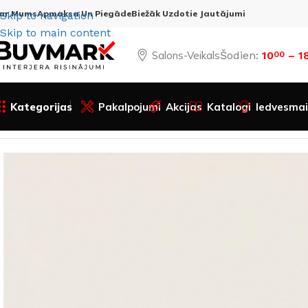
ar Mums
Apmaksa Un Piegāde
Biežāk Uzdotie Jautājumi
Skip to navigation
Skip to main content
Salons-Veikals
Šodien:
10
– 1
00
Kategorijas
Pakalpojumi
Akcijas
Katalogi
Iedvesmai
Sākums
Visas preces
Apdares materiāli
Flīzes
Grīdām u