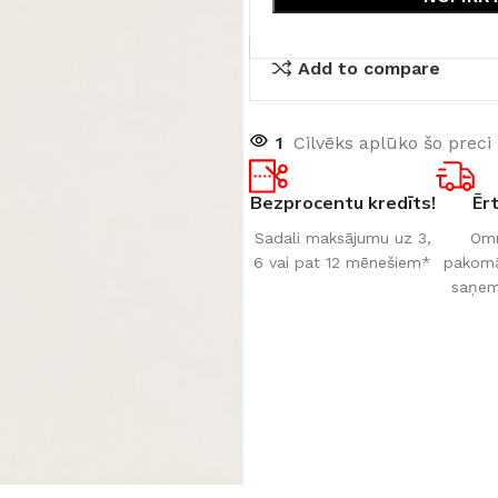
Add to compare
1
Cilvēks aplūko šo preci
Bezprocentu kredīts!
Ēr
Sadali maksājumu uz 3,
Omn
6 vai pat 12 mēnešiem*
pakomāt
saņem