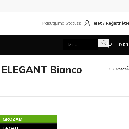
Pasūtījuma Statuss
Ieiet / Reģistrēti
0,00
59,8
m ELEGANT Bianco
T GROZAM
T TAGAD