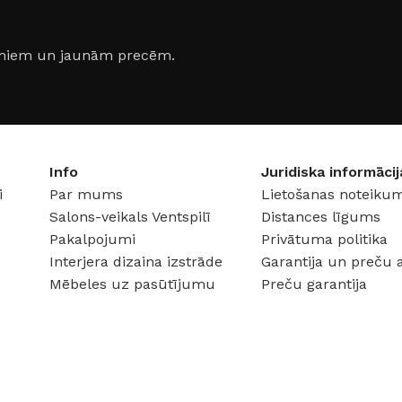
IZMĒRS
25×75cm
IZMĒRS
jumiem un jaunām precēm.
som
KOLEKCIJA
Caya
KOLEKC
Info
Juridiska informācij
i
Par mums
Lietošanas noteikum
Salons-veikals Ventspilī
Distances līgums
Pakalpojumi
Privātuma politika
Interjera dizaina izstrāde
Garantija un preču 
Mēbeles uz pasūtījumu
Preču garantija