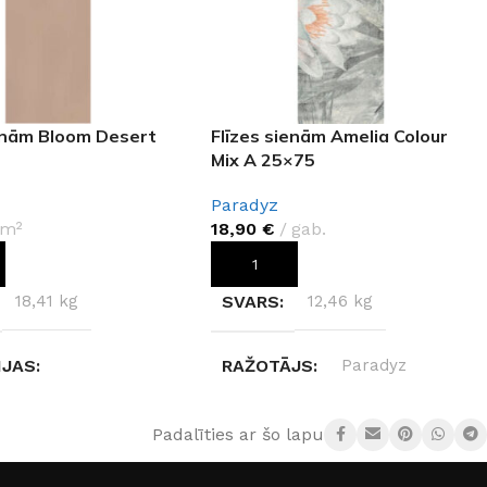
ienām Bloom Desert
Flīzes sienām Amelia Colour
Mix A 25×75
Paradyz
m²
18,90
€
gab.
OT GROZAM
PIEVIENOT GROZAM
18,41 kg
SVARS
12,46 kg
IJAS
RAŽOTĀJS
Paradyz
× 1,05 cm
IZMĒRS
25×75cm
Padalīties ar šo lapu:
JS
APE