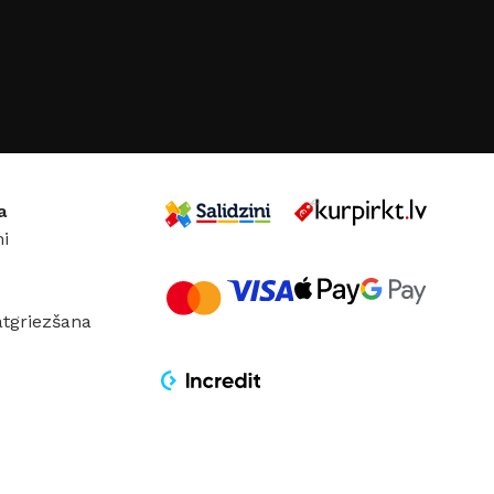
KOLEKCIJA
Amelia
28×85cm
IJA
Bloom
a
i
atgriezšana