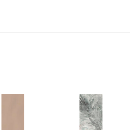
GRĪDĀM
Apakšklāji
Grīdlīstes un aksesuāri
sastādījuši