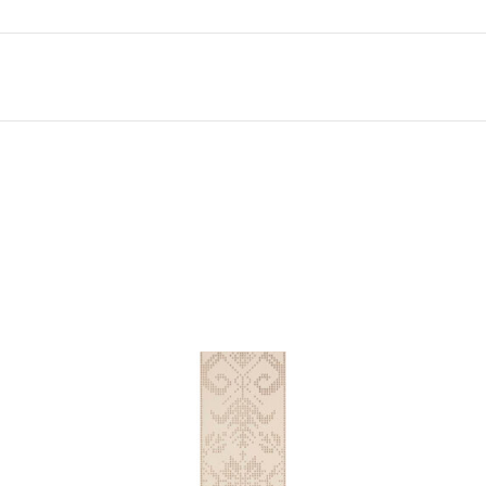
Klinkera
Mozaīkas
AUNUMS!
IESKATIES!
ļi
FLĪŽU KOLEKCIJAS
Aplūkojiet ražotāja kolekcijas, kuras 
profesionāli interjera dizaineri