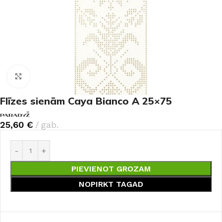
Noklikšķiniet, lai palielinātu
Flīzes sienām Caya Bianco A 25×75
25,60
€
gab.
PIEVIENOT GROZAM
NOPIRKT TAGAD