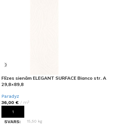
Flīzes sienām ELEGANT SURFACE Bianco str. A
29,8×89,8
Paradyz
36,00
€
m²
PIEVIENOT GROZAM
SVARS
15,50 kg