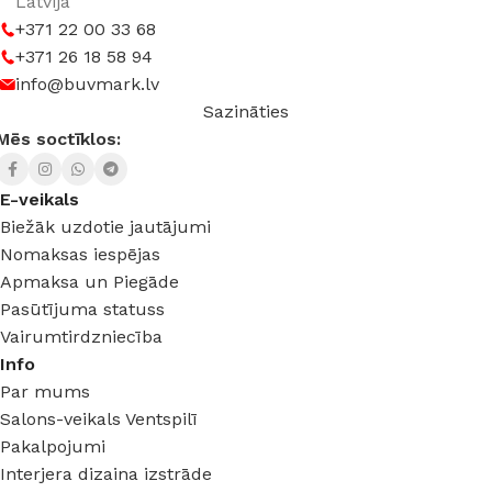
Latvija
+371 22 00 33 68
+371 26 18 58 94
info@buvmark.lv
Sazināties
Mēs soctīklos:
E-veikals
Biežāk uzdotie jautājumi
Nomaksas iespējas
Apmaksa un Piegāde
Pasūtījuma statuss
Vairumtirdzniecība
Info
Par mums
Salons-veikals Ventspilī
Pakalpojumi
Interjera dizaina izstrāde