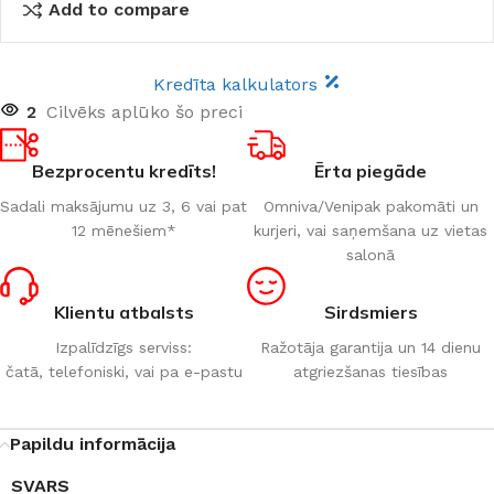
Add to compare
Kredīta kalkulators
2
Cilvēks aplūko šo preci
Bezprocentu kredīts!
Ērta piegāde
Sadali maksājumu uz 3, 6 vai pat
Omniva/Venipak pakomāti un
12 mēnešiem*
kurjeri, vai saņemšana uz vietas
salonā
Klientu atbalsts
Sirdsmiers
Izpalīdzīgs serviss:
Ražotāja garantija un 14 dienu
čatā, telefoniski, vai pa e-pastu
atgriezšanas tiesības
Papildu informācija
SVARS