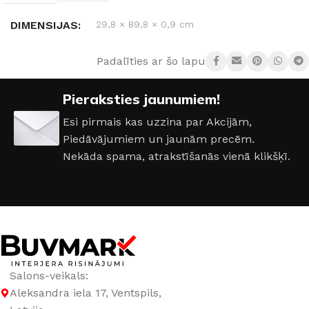
DIMENSIJAS
29,8 × 89,8 × 0,9 cm
Padalīties ar šo lapu:
RAŽOTĀJS
Paradyz
Pieraksties jaunumiem!
IZMĒRS
30×90cm
Esi pirmais kas uzzina par Akcijām,
Piedāvājumiem un jaunām precēm.
KOLEKCIJA
Elegant Surface
Nekāda spama, atrakstīšanās vienā klikšķī.
Salons-veikals:
Aleksandra iela 17, Ventspils,