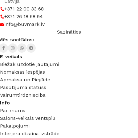
Latvija
+371 22 00 33 68
+371 26 18 58 94
info@buvmark.lv
Sazināties
Mēs soctīklos:
E-veikals
Biežāk uzdotie jautājumi
Nomaksas iespējas
Apmaksa un Piegāde
Pasūtījuma statuss
Vairumtirdzniecība
Info
Par mums
Salons-veikals Ventspilī
Pakalpojumi
Interjera dizaina izstrāde