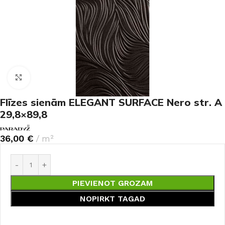
Noklikšķiniet, lai palielinātu
Flīzes sienām ELEGANT SURFACE Nero str. A
29,8×89,8
36,00
€
m²
PIEVIENOT GROZAM
NOPIRKT TAGAD