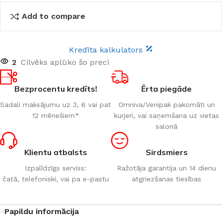
Add to compare
Kredīta kalkulators
2
Cilvēks aplūko šo preci
Bezprocentu kredīts!
Ērta piegāde
Sadali maksājumu uz 3, 6 vai pat
Omniva/Venipak pakomāti un
12 mēnešiem*
kurjeri, vai saņemšana uz vietas
salonā
Klientu atbalsts
Sirdsmiers
Izpalīdzīgs serviss:
Ražotāja garantija un 14 dienu
čatā, telefoniski, vai pa e-pastu
atgriezšanas tiesības
Papildu informācija