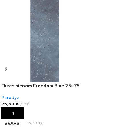
Flīzes sienām Freedom Blue 25×75
Paradyz
25,50
€
m²
PIEVIENOT GROZAM
SVARS
16,20 kg