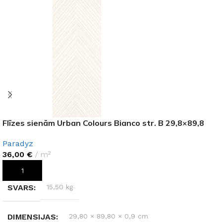
Flīzes sienām Urban Colours Bianco str. B 29,8×89,8
Paradyz
36,00
€
m²
PIEVIENOT GROZAM
SVARS
15,50 kg
DIMENSIJAS
29,80 × 89,80 × 0,9 cm