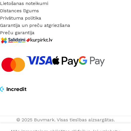
Lietošanas noteikumi
Distances līgums
Privātuma politika
Garantija un preču atgriezšana
Preču garantija
© 2025 Buvmark.
Visas tiesības aizsargātas.
Flīzes sienām
PIEVIENOT 
19,89
€
Bloom Ivory