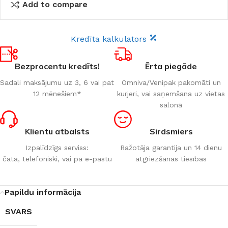
Add to compare
Kredīta kalkulators
Bezprocentu kredīts!
Ērta piegāde
Sadali maksājumu uz 3, 6 vai pat
Omniva/Venipak pakomāti un
12 mēnešiem*
kurjeri, vai saņemšana uz vietas
salonā
Klientu atbalsts
Sirdsmiers
Izpalīdzīgs serviss:
Ražotāja garantija un 14 dienu
čatā, telefoniski, vai pa e-pastu
atgriezšanas tiesības
Papildu informācija
SVARS