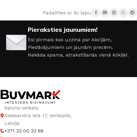
Padalīties ar šo lapu:
RAŽOTĀJS
Paradyz
Pieraksties jaunumiem!
IZMĒRS
30×90cm
Esi pirmais kas uzzina par Akcijām,
Piedāvājumiem un jaunām precēm.
KOLEKCIJA
Urban Colours
Nekāda spama, atrakstīšanās vienā klikšķī.
Salons-veikals:
Aleksandra iela 17, Ventspils,
Latvija
+371 22 00 33 68