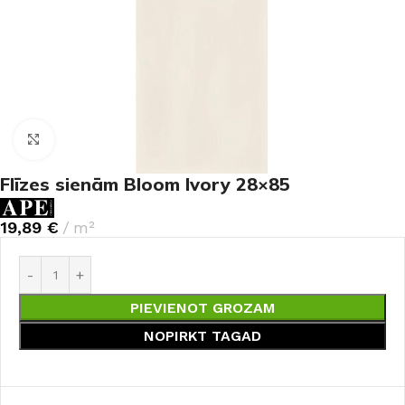
Noklikšķiniet, lai palielinātu
Flīzes sienām Bloom Ivory 28×85
19,89
€
m²
PIEVIENOT GROZAM
NOPIRKT TAGAD