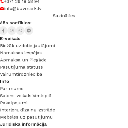
+371 26 18 58 94
info@buvmark.lv
Sazināties
Mēs soctīklos:
E-veikals
Biežāk uzdotie jautājumi
Nomaksas iespējas
Apmaksa un Piegāde
Pasūtījuma statuss
Vairumtirdzniecība
Info
Par mums
Salons-veikals Ventspilī
Pakalpojumi
Interjera dizaina izstrāde
Mēbeles uz pasūtījumu
Juridiska informācija