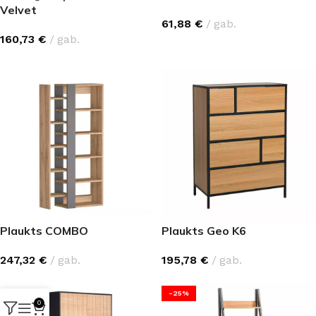
Velvet
61,88
€
gab.
160,73
€
gab.
IZVĒLĒTIES OPCIJAS
Plaukts COMBO
Plaukts Geo K6
247,32
€
gab.
195,78
€
gab.
-25%
0