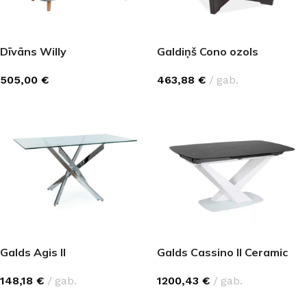
Dīvāns Willy
Galdiņš Cono ozols
505,00
€
463,88
€
gab.
Galds Agis II
Galds Cassino II Ceramic
148,18
€
gab.
1200,43
€
gab.