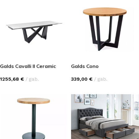
Galds Cavalli II Ceramic
Galds Cono
1255,68
€
gab.
339,00
€
gab.