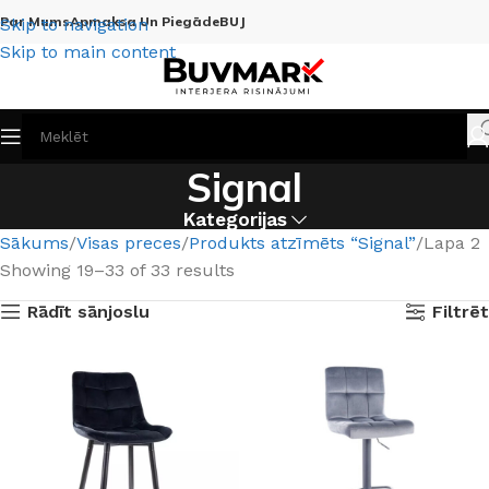
Par Mums
Apmaksa Un Piegāde
BUJ
Skip to navigation
Skip to main content
Signal
Kategorijas
Sākums
Visas preces
Produkts atzīmēts “Signal”
Lapa 2
Showing 19–33 of 33 results
Rādīt sānjoslu
Filtrēt