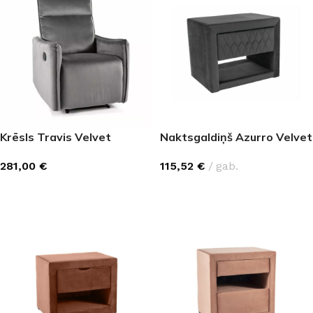
Krēsls Travis Velvet
Naktsgaldiņš Azurro Velvet
281,00
€
115,52
€
gab.
IZVĒLĒTIES OPCIJAS
IZVĒLĒTIES OPCIJAS