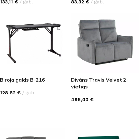
133,11
€
gab.
83,32
€
gab.
Biroja galds B-216
Dīvāns Travis Velvet 2-
vietīgs
128,82
€
gab.
495,00
€
IZVĒLĒTIES OPCIJAS