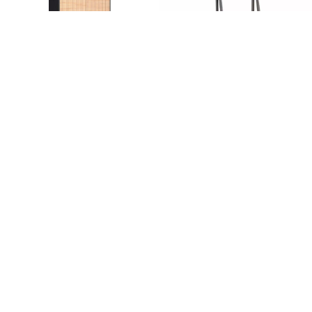
Plaukts Mago R1
Plaukts Matis
387,00
€
gab.
58,40
€
gab.
77,86
€