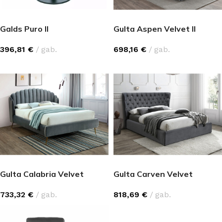
Galds Puro II
Gulta Aspen Velvet II
396,81
€
gab.
698,16
€
gab.
Gulta Calabria Velvet
Gulta Carven Velvet
733,32
€
gab.
818,69
€
gab.