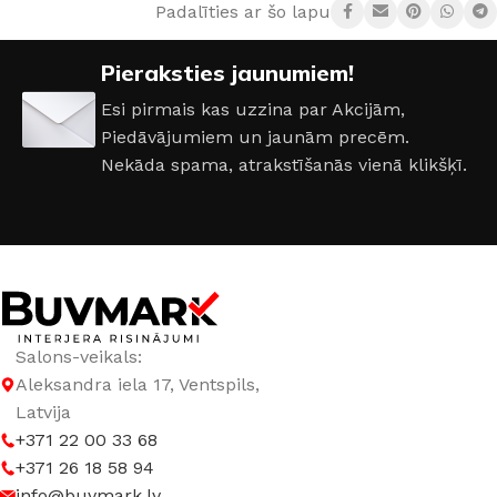
Padalīties ar šo lapu:
Pieraksties jaunumiem!
Esi pirmais kas uzzina par Akcijām,
Piedāvājumiem un jaunām precēm.
Nekāda spama, atrakstīšanās vienā klikšķī.
Salons-veikals:
Aleksandra iela 17, Ventspils,
Latvija
+371 22 00 33 68
+371 26 18 58 94
info@buvmark.lv