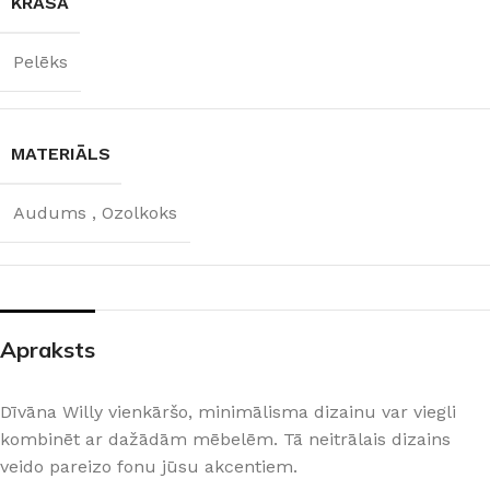
KRĀSA
Pelēks
MATERIĀLS
Audums
,
Ozolkoks
Apraksts
Dīvāna Willy vienkāršo, minimālisma dizainu var viegli
kombinēt ar dažādām mēbelēm. Tā neitrālais dizains
veido pareizo fonu jūsu akcentiem.