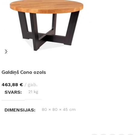
Galdiņš Cono ozols
463,88
€
gab.
SVARS
21 kg
DIMENSIJAS
80 × 80 × 45 cm