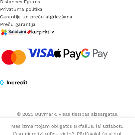
Distances līgums
Privātuma politika
Garantija un preču atgriezšana
Preču garantija
© 2025 Buvmark.
Visas tiesības aizsargātas.
PIEVIENOT G
Dīvāns
505,00
€
Mēs izmantojam obligātos sīkfailus, lai uzlabotu
Willy
NOPIRKT TAGAD
jūsu pieredzi mūsu vietnē. Pārlūkojot šo vietni,