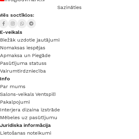
Sazināties
Mēs soctīklos:
E-veikals
Biežāk uzdotie jautājumi
Nomaksas iespējas
Apmaksa un Piegāde
Pasūtījuma statuss
Vairumtirdzniecība
Info
Par mums
Salons-veikals Ventspilī
Pakalpojumi
Interjera dizaina izstrāde
Mēbeles uz pasūtījumu
Juridiska informācija
Lietošanas noteikumi