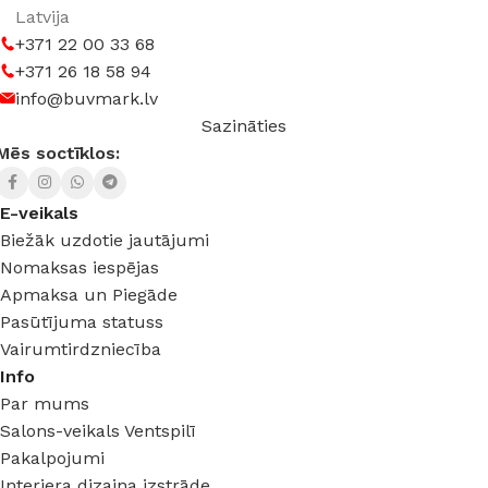
Latvija
+371 22 00 33 68
+371 26 18 58 94
info@buvmark.lv
Sazināties
Mēs soctīklos:
E-veikals
Biežāk uzdotie jautājumi
Nomaksas iespējas
Apmaksa un Piegāde
Pasūtījuma statuss
Vairumtirdzniecība
Info
Par mums
Salons-veikals Ventspilī
Pakalpojumi
Interjera dizaina izstrāde