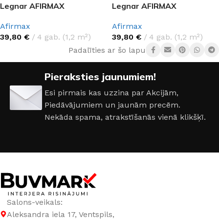
Legnar AFIRMAX
Legnar AFIRMAX
Afirmax
Afirmax
39,80
€
4 gab. (1,2 m²)
39,80
€
4 gab. (1,2 m²)
Padalīties ar šo lapu:
Pieraksties jaunumiem!
Esi pirmais kas uzzina par Akcijām,
Piedāvājumiem un jaunām precēm.
Nekāda spama, atrakstīšanās vienā klikšķī.
Salons-veikals:
Aleksandra iela 17, Ventspils,