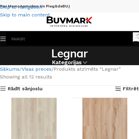
Par Mums
Apmaksa Un Piegāde
BUJ
Skip to navigation
Skip to main content
Legnar
Kategorijas
Sākums
Visas preces
Produkts atzīmēts “Legnar”
Showing all 12 results
Rādīt sānjoslu
Filtrēt