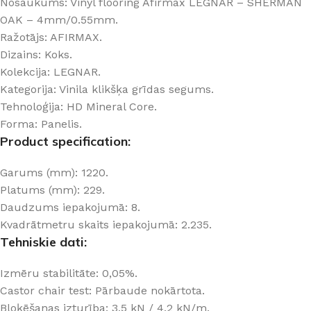
Nosaukums: Vinyl flooring Afirmax LEGNAR – SHERMAN
OAK – 4mm/0.55mm.
Ražotājs: AFIRMAX.
Dizains: Koks.
Kolekcija: LEGNAR.
Kategorija: Vinila klikšķa grīdas segums.
Tehnoloģija: HD Mineral Core.
Forma: Panelis.
Product specification:
Garums (mm): 1220.
Platums (mm): 229.
Daudzums iepakojumā: 8.
Kvadrātmetru skaits iepakojumā: 2.235.
Tehniskie dati:
Izmēru stabilitāte: 0,05%.
Castor chair test: Pārbaude nokārtota.
Bloķēšanas izturība: 3,5 kN / 4,2 kN/m.