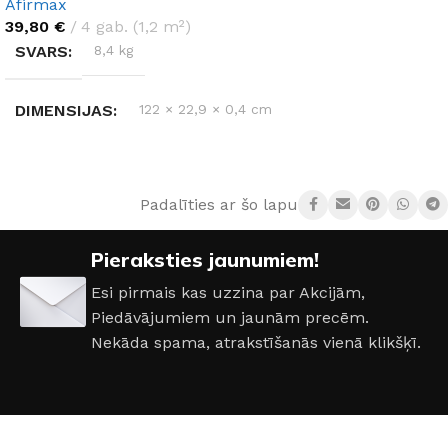
Afirmax
39,80
€
4 gab. (1,2 m²)
SVARS
8,4 kg
DIMENSIJAS
122 × 22,9 × 0,4 cm
RAŽOTĀJS
Afirmax
Padalīties ar šo lapu:
KOLEKCIJA
Legnar
Pieraksties jaunumiem!
Esi pirmais kas uzzina par Akcijām,
Piedāvājumiem un jaunām precēm.
Nekāda spama, atrakstīšanās vienā klikšķī.