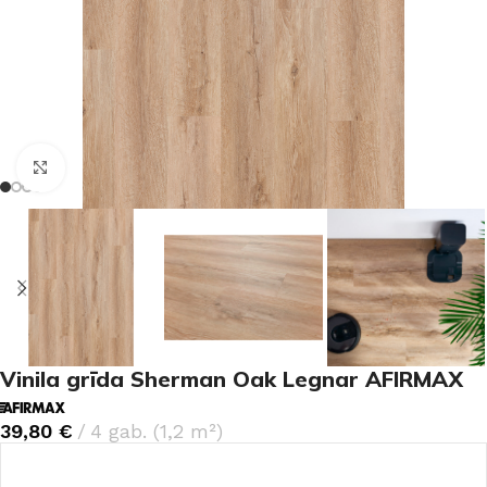
Noklikšķiniet, lai palielinātu
Vinila grīda Sherman Oak Legnar AFIRMAX
39,80
€
4 gab. (1,2 m²)