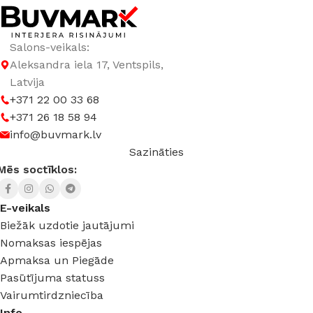
Salons-veikals:
Aleksandra iela 17, Ventspils,
Latvija
+371 22 00 33 68
+371 26 18 58 94
info@buvmark.lv
Sazināties
Mēs soctīklos:
E-veikals
Biežāk uzdotie jautājumi
Nomaksas iespējas
Apmaksa un Piegāde
Pasūtījuma statuss
Vairumtirdzniecība
Info