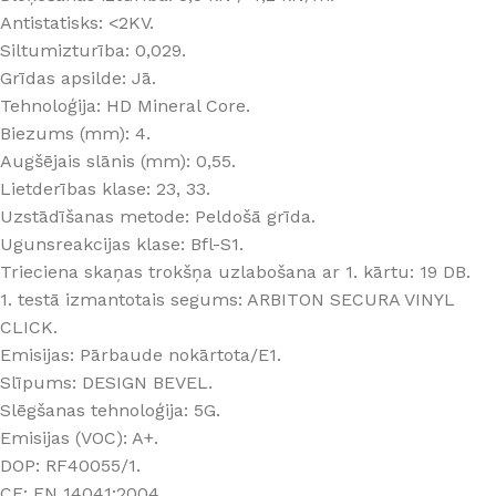
Antistatisks: <2KV.
Siltumizturība: 0,029.
Grīdas apsilde: Jā.
Tehnoloģija: HD Mineral Core.
Biezums (mm): 4.
Augšējais slānis (mm): 0,55.
Lietderības klase: 23, 33.
Uzstādīšanas metode: Peldošā grīda.
Ugunsreakcijas klase: Bfl-S1.
Trieciena skaņas trokšņa uzlabošana ar 1. kārtu: 19 DB.
1. testā izmantotais segums: ARBITON SECURA VINYL
CLICK.
Emisijas: Pārbaude nokārtota/E1.
Slīpums: DESIGN BEVEL.
Slēgšanas tehnoloģija: 5G.
Emisijas (VOC): A+.
DOP: RF40055/1.
CE: EN 14041:2004.