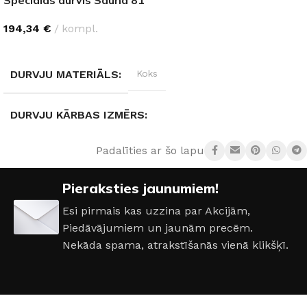
194,34
€
kompl.
IZVĒLĒTIES OPCIJAS
DURVJU MATERIĀLS
Koks
DURVJU KĀRBAS IZMĒRS
Padalīties ar šo lapu:
690 × 1890 mm
,
790 × 1890 mm
Pieraksties jaunumiem!
DURVJU VĒRŠANĀS PUSE
Kreisā
,
Labā
Esi pirmais kas uzzina par Akcijām,
Piedāvājumiem un jaunām precēm.
Nekāda spama, atrakstīšanās vienā klikšķī.