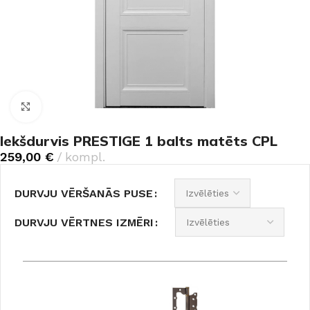
Noklikšķiniet, lai palielinātu
Iekšdurvis PRESTIGE 1 balts matēts CPL
259,00
€
kompl.
DURVJU VĒRŠANĀS PUSE
DURVJU VĒRTNES IZMĒRI