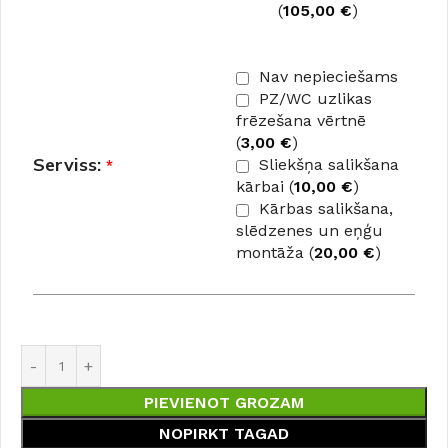
(
105,00
€
)
Nav nepieciešams
PZ/WC uzlikas
frēzešana vērtnē
(
3,00
€
)
Serviss:
*
Sliekšņa salikšana
kārbai (
10,00
€
)
Kārbas salikšana,
slēdzenes un eņģu
montāža (
20,00
€
)
PIEVIENOT GROZAM
NOPIRKT TAGAD