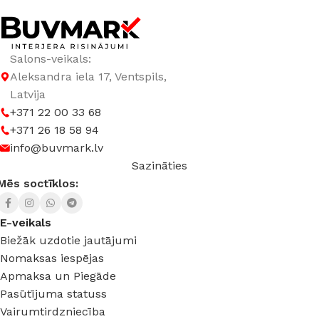
Salons-veikals:
Aleksandra iela 17, Ventspils,
Latvija
+371 22 00 33 68
+371 26 18 58 94
info@buvmark.lv
Sazināties
Mēs soctīklos:
E-veikals
Biežāk uzdotie jautājumi
Nomaksas iespējas
Apmaksa un Piegāde
Pasūtījuma statuss
Vairumtirdzniecība