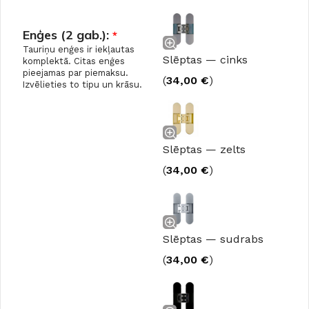
Enģes (2 gab.):
*
Tauriņu enģes ir iekļautas
Slēptas — cinks
komplektā. Citas enģes
pieejamas par piemaksu.
(
34,00
€
)
Izvēlieties to tipu un krāsu.
Slēptas — zelts
(
34,00
€
)
Slēptas — sudrabs
(
34,00
€
)