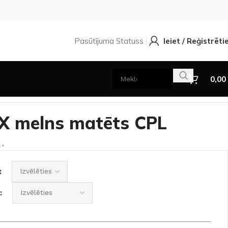
Pasūtījuma Statuss
Ieiet / Reģistrēti
0,00
CPL
UX melns matēts CPL
.