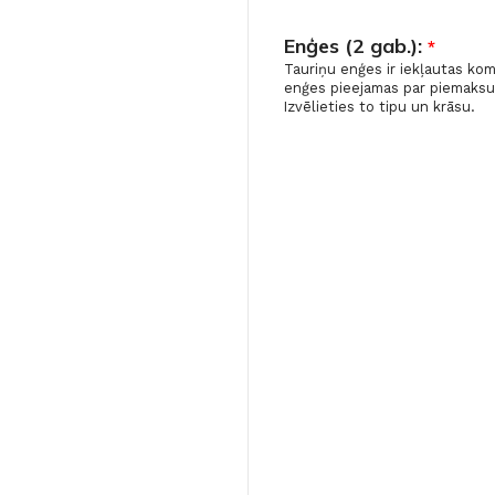
Enģes (2 gab.):
*
Tauriņu enģes ir iekļautas kom
enģes pieejamas par piemaksu
Izvēlieties to tipu un krāsu.
FLĪZES
t
Flīzes
etumi
Dekoratīvās
 fasādem un mitrām
Fasādei
Skatīt
Grīdām un sienām