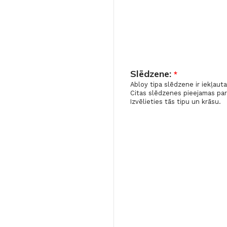
Slēdzene:
*
Abloy tipa slēdzene ir iekļaut
Citas slēdzenes pieejamas pa
Izvēlieties tās tipu un krāsu.