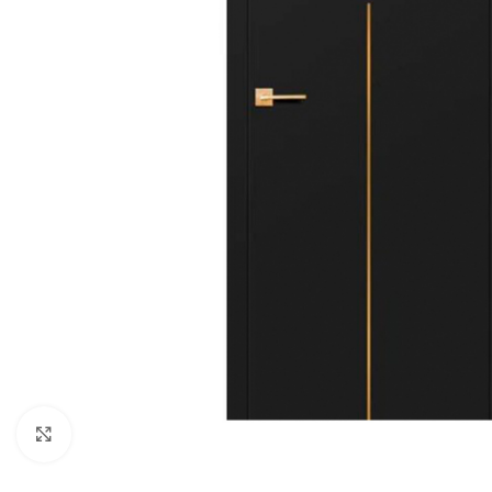
Noklikšķiniet, lai palielinātu