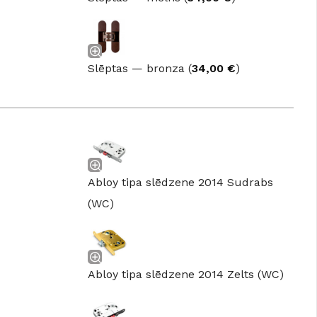
GRĪDĀM
Apakšklāji
Grīdlīstes un aksesuāri
Slēptas — bronza (
34,00
€
)
sastādījuši
Abloy tipa slēdzene 2014 Sudrabs
(WC)
Abloy tipa slēdzene 2014 Zelts (WC)