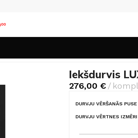
8
00
Durvis ar CPL pārklājumu
Iekšdurvis LUX melns matēts 
Iekšdurvis L
276,00
€
kompl
DURVJU VĒRŠANĀS PUSE
DURVJU VĒRTNES IZMĒRI