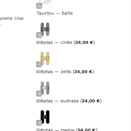
Tauriņu — balts
plektā. Citas
.
Slēptas — cinks (
34,00
€
)
Slēptas — zelts (
34,00
€
)
GRĪDAS SEGUMI
JAUNUMS!
Slēptas — sudrabs (
34,00
€
)
Grīdas segumi
Naturālas grīdas no masīvkoka
Parketa grīdas
Skatīt
Vinila grīdas
Slēptas — melns (
34,00
€
)