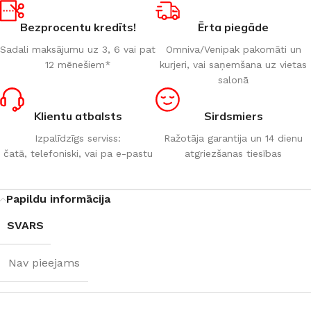
Bezprocentu kredīts!
Ērta piegāde
Sadali maksājumu uz 3, 6 vai pat
Omniva/Venipak pakomāti un
12 mēnešiem*
kurjeri, vai saņemšana uz vietas
salonā
Klientu atbalsts
Sirdsmiers
Izpalīdzīgs serviss:
Ražotāja garantija un 14 dienu
čatā, telefoniski, vai pa e-pastu
atgriezšanas tiesības
Papildu informācija
SVARS
Nav pieejams