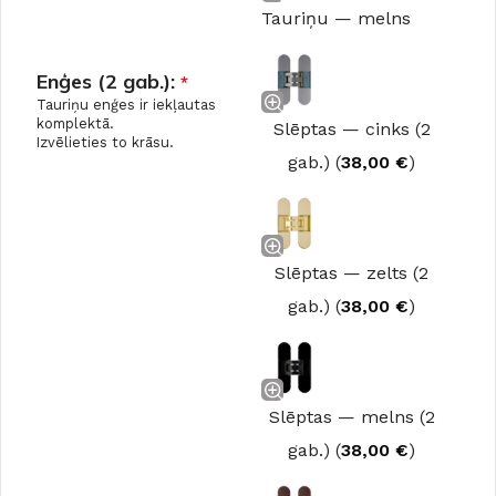
Tauriņu — melns
Enģes (2 gab.):
*
Tauriņu enģes ir iekļautas
komplektā.
Slēptas — cinks (2
Izvēlieties to krāsu.
gab.) (
38,00
€
)
Slēptas — zelts (2
gab.) (
38,00
€
)
Slēptas — melns (2
gab.) (
38,00
€
)