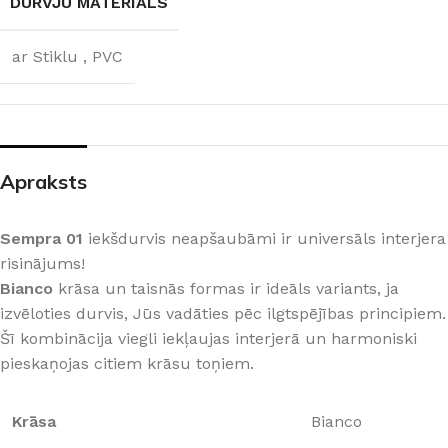
DURVJU MATERIĀLS
ar Stiklu
,
PVC
Apraksts
Sempra 01
iekšdurvis neapšaubāmi ir universāls interjera
risinājums!
Bianco
krāsa un taisnās formas ir ideāls variants, ja
izvēloties durvis, Jūs vadāties pēc ilgtspējības principiem.
Šī kombinācija viegli iekļaujas interjerā un harmoniski
pieskaņojas citiem krāsu toņiem.
Krāsa
Bianco