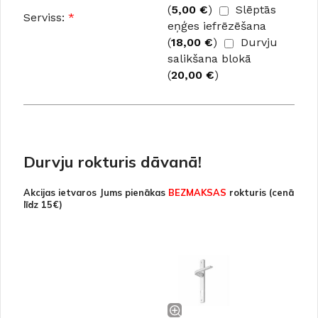
(
5,00
€
)
Slēptās
Serviss:
*
eņģes iefrēzēšana
(
18,00
€
)
Durvju
salikšana blokā
(
20,00
€
)
Durvju rokturis dāvanā!
Akcijas ietvaros Jums pienākas
BEZMAKSAS
rokturis (cenā
līdz 15€)