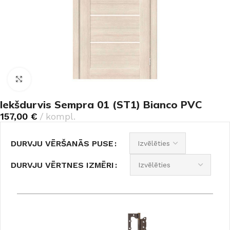
Noklikšķiniet, lai palielinātu
Iekšdurvis Sempra 01 (ST1) Bianco PVC
157,00
€
kompl.
DURVJU VĒRŠANĀS PUSE
DURVJU VĒRTNES IZMĒRI