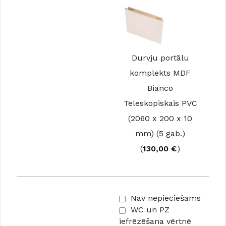
Durvju portālu
komplekts MDF
Bianco
Teleskopiskais PVC
(2060 x 200 x 10
mm) (5 gab.)
(
130,00
€
)
Nav nepieciešams
WC un PZ
iefrēzēšana vērtnē