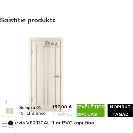
Saistītie produkti:
Iekšdurvis
157,00
€
IZVĒLĒTIES
NOPIRKT
Sempra 01
(ST1) Bianco
kompl.
OPCIJAS
TAGAD
PVC
Iekšdurvis VERTICAL-1 ar PVC kapučīno
0