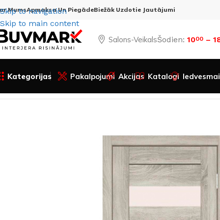
ar Mums
Apmaksa Un Piegāde
Biežāk Uzdotie Jautājumi
Skip to navigation
Skip to main content
Salons-Veikals
Šodien:
10
– 1
00
Kategorijas
Pakalpojumi
Akcijas
Katalogi
Iedvesmai
Sākums
Visas preces
Durvis
Iekšdurvis
Veramās durvis