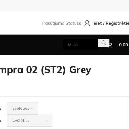
Pasūtījuma Statuss
Ieiet / Reģistrēti
0,00
rey sonoma PVC
empra 02 (ST2) Grey
.