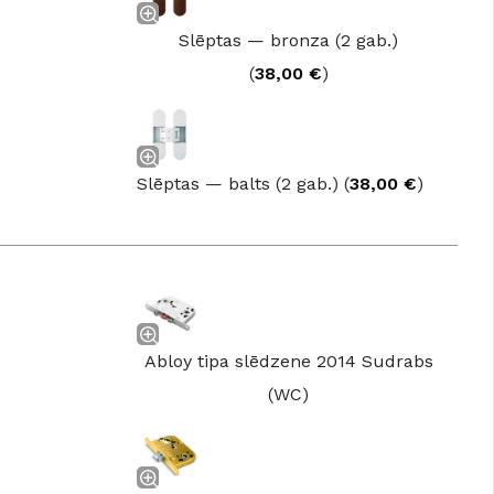
GRĪDĀM
Slēptas — bronza (2 gab.)
Apakšklāji
(
38,00
€
)
Grīdlīstes un aksesuāri
sastādījuši
Slēptas — balts (2 gab.) (
38,00
€
)
Abloy tipa slēdzene 2014 Sudrabs
(WC)