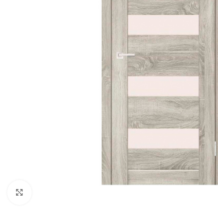
Noklikšķiniet, lai palielinātu