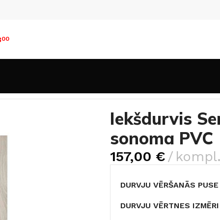
8
00
Durvis ar PVC pārklājumu
Iekšdurvis Sempra 02 (ST2) G
Iekšdurvis S
sonoma PVC
157,00
€
kompl
DURVJU VĒRŠANĀS PUSE
DURVJU VĒRTNES IZMĒRI