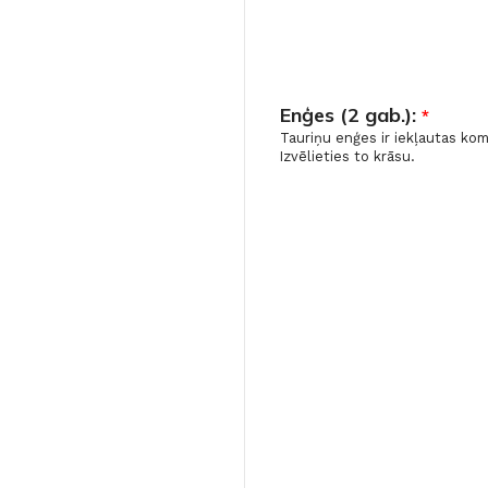
Enģes (2 gab.):
*
Tauriņu enģes ir iekļautas ko
Izvēlieties to krāsu.
FLĪZES
t
Flīzes
etumi
Dekoratīvās
 fasādem un mitrām
Fasādei
Skatīt
Grīdām un sienām