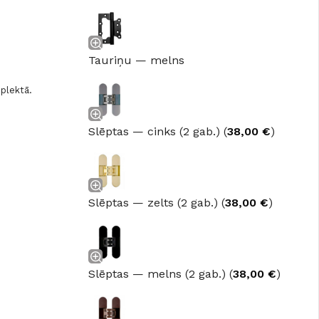
Tauriņu — melns
mplektā.
Slēptas — cinks (2 gab.) (
38,00
€
)
Slēptas — zelts (2 gab.) (
38,00
€
)
GRĪDAS SEGUMI
JAUNUMS!
Grīdas segumi
Naturālas grīdas no masīvkoka
Slēptas — melns (2 gab.) (
38,00
€
)
Parketa grīdas
Skatīt
Vinila grīdas