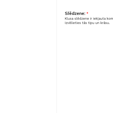
Slēdzene:
*
Klusa slēdzene ir iekļauta ko
Izvēlieties tās tipu un krāsu.