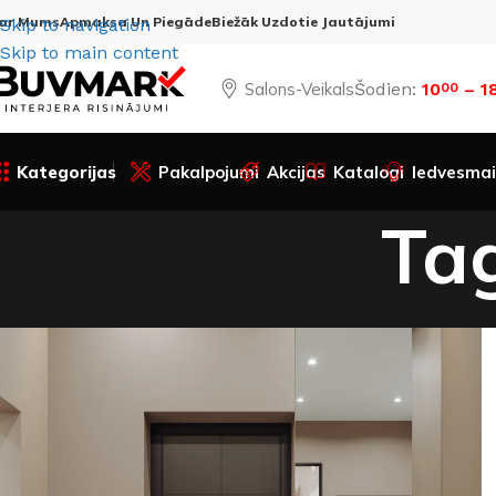
ar Mums
Apmaksa Un Piegāde
Biežāk Uzdotie Jautājumi
Skip to navigation
Skip to main content
Salons-Veikals
Šodien:
10
– 1
00
Kategorijas
Pakalpojumi
Akcijas
Katalogi
Iedvesmai
Tag