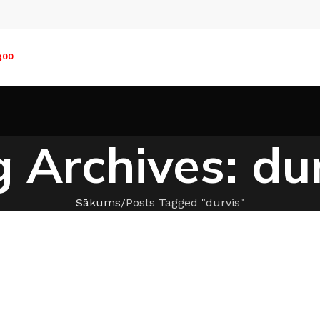
8
00
 Archives: du
Sākums
Posts Tagged "durvis"