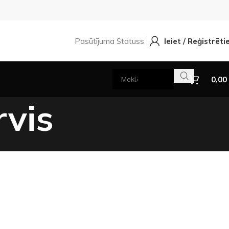
Pasūtījuma Statuss
Ieiet / Reģistrēti
0,00
rvis