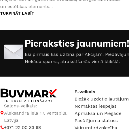
un estētikas elements...
TURPINĀT LASĪT
Pieraksties jaunumiem!
Esi pirmais kas uzzina par Akcijām, Piedāvā
Nekāda spama, atrakstīšanās vienā klikšķī.
E-veikals
ŠĶIDRĀS TAPETES
APDAREI
Biežāk uzdotie jautājum
Šķidrās tapetes
MixAr
Silk Plaster kolekcijas
Dekoratīvie apm
Salons-veikals:
Nomaksas iespējas
PREMIUM
Ekoloģisks un videi draudzīgs
Apmetums
Aleksandra iela 17, Ventspils,
Apmaksa un Piegāde
Victoria du Monde kolekcijas
Gruntis un Lakas
risinājums
telpām
Latvija
Pasūtījuma statuss
Piedevas (lakas, spīdumi un tml.)
Krāsas
+371 22 00 33 68
Vairumtirdzniecība