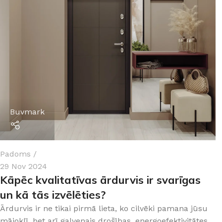
Buvmark
Padoms
29 Nov 2024
Kāpēc kvalitatīvas ārdurvis ir svarīgas
un kā tās izvēlēties?
Ārdurvis ir ne tikai pirmā lieta, ko cilvēki pamana jūsu
mājoklī, bet arī galvenais drošības, energoefektivitātes