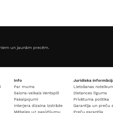
jumiem un jaunām precēm.
Info
Juridiska informācij
FLĪZES
i
Par mums
Lietošanas noteikum
t
Flīzes
etumi
Dekoratīvās
Salons-veikals Ventspilī
Distances līgums
 fasādem un mitrām
Pakalpojumi
Privātuma politika
Fasādei
Skatīt
Interjera dizaina izstrāde
Garantija un preču 
Grīdām un sienām
Mēbeles uz pasūtījumu
Preču garantija