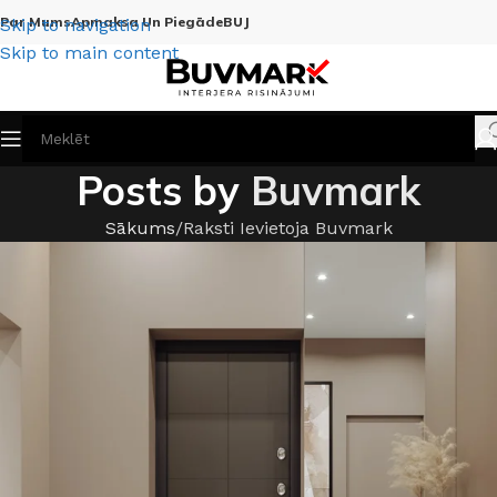
Par Mums
Apmaksa Un Piegāde
BUJ
Skip to navigation
Skip to main content
Posts by
Buvmark
Sākums
Raksti Ievietoja Buvmark