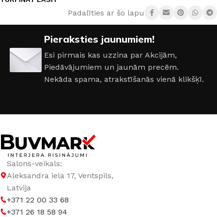
Padalīties ar šo lapu:
Pieraksties jaunumiem!
Esi pirmais kas uzzina par Akcijām,
Piedāvājumiem un jaunām precēm.
Nekāda spama, atrakstīšanās vienā klikšķī.
Salons-veikals:
Aleksandra iela 17, Ventspils,
Latvija
+371 22 00 33 68
+371 26 18 58 94