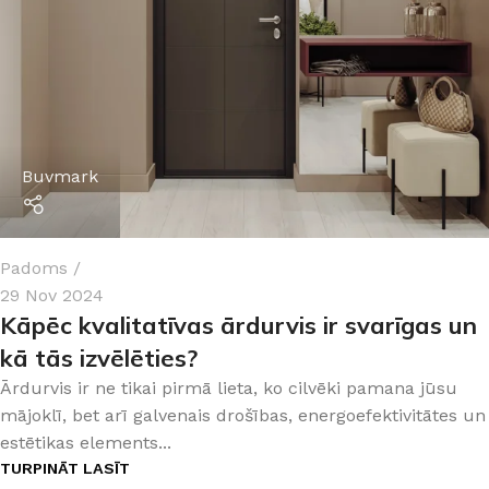
Buvmark
Padoms
29 Nov 2024
Kāpēc kvalitatīvas ārdurvis ir svarīgas un
kā tās izvēlēties?
Ārdurvis ir ne tikai pirmā lieta, ko cilvēki pamana jūsu
mājoklī, bet arī galvenais drošības, energoefektivitātes un
estētikas elements...
TURPINĀT LASĪT