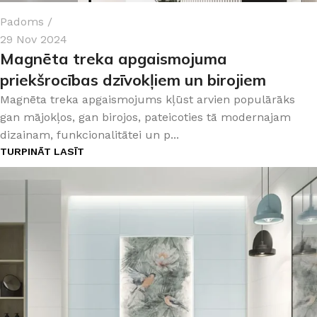
Padoms
29 Nov 2024
Magnēta treka apgaismojuma
priekšrocības dzīvokļiem un birojiem
Magnēta treka apgaismojums kļūst arvien populārāks
gan mājokļos, gan birojos, pateicoties tā modernajam
dizainam, funkcionalitātei un p...
TURPINĀT LASĪT