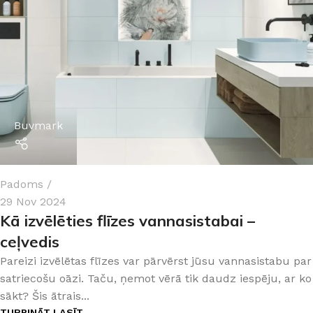
Buvmark
Padoms
29 Nov 2024
Kā izvēlēties flīzes vannasistabai –
ceļvedis
Pareizi izvēlētas flīzes var pārvērst jūsu vannasistabu par
satriecošu oāzi. Taču, ņemot vērā tik daudz iespēju, ar ko
sākt? Šis ātrais...
TURPINĀT LASĪT