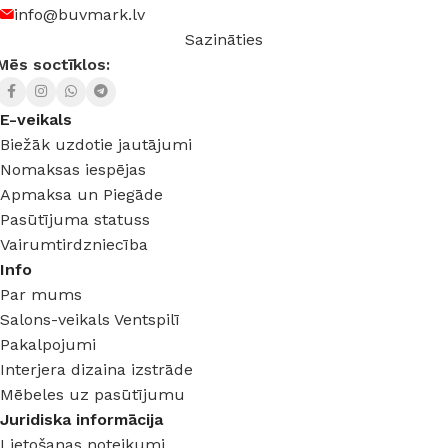
info@buvmark.lv
Sazināties
Mēs soctīklos:
E-veikals
Biežāk uzdotie jautājumi
Nomaksas iespējas
Apmaksa un Piegāde
Pasūtījuma statuss
Vairumtirdzniecība
Info
Par mums
Salons-veikals Ventspilī
Pakalpojumi
Interjera dizaina izstrāde
Mēbeles uz pasūtījumu
Juridiska informācija
Lietošanas noteikumi