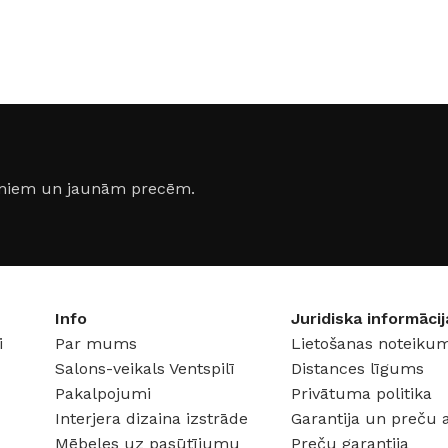
jumiem un jaunām precēm.
Info
Juridiska informācij
FLĪZES
i
Par mums
Lietošanas noteikum
t
Flīzes
etumi
Dekoratīvās
Salons-veikals Ventspilī
Distances līgums
 fasādem un mitrām
Pakalpojumi
Privātuma politika
Fasādei
Skatīt
Interjera dizaina izstrāde
Garantija un preču 
Grīdām un sienām
Mēbeles uz pasūtījumu
Preču garantija