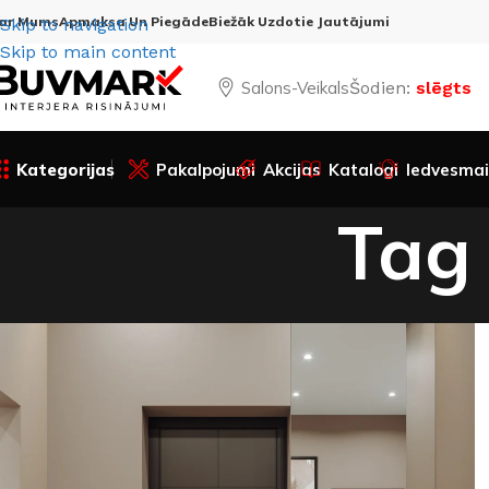
ar Mums
Apmaksa Un Piegāde
Biežāk Uzdotie Jautājumi
Skip to navigation
Skip to main content
Salons-Veikals
Šodien:
slēgts
Kategorijas
Pakalpojumi
Akcijas
Katalogi
Iedvesmai
Tag 