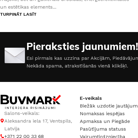
un estētikas elements...
TURPINĀT LASĪT
Pieraksties jaunumiem!
Esi pirmais kas uzzina par Akcijām, Piedāvā
Nekāda spama, atrakstīšanās vienā klikšķī.
E-veikals
ŠĶIDRĀS TAPETES
APDAREI
Biežāk uzdotie jautājum
Šķidrās tapetes
MixAr
Silk Plaster kolekcijas
Dekoratīvie apm
Salons-veikals:
Nomaksas iespējas
PREMIUM
Ekoloģisks un videi draudzīgs
Apmetums
Aleksandra iela 17, Ventspils,
Apmaksa un Piegāde
Victoria du Monde kolekcijas
Gruntis un Lakas
risinājums
telpām
Latvija
Pasūtījuma statuss
Piedevas (lakas, spīdumi un tml.)
Krāsas
+371 22 00 33 68
Vairumtirdzniecība