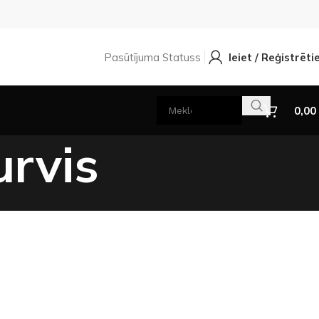
Pasūtījuma Statuss
Ieiet / Reģistrēti
0,00
urvis