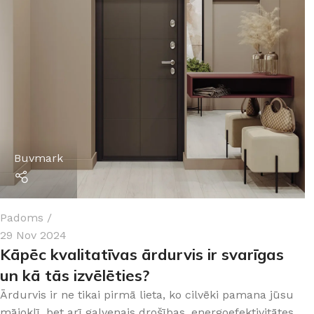
Buvmark
Padoms
29 Nov 2024
Kāpēc kvalitatīvas ārdurvis ir svarīgas
un kā tās izvēlēties?
Ārdurvis ir ne tikai pirmā lieta, ko cilvēki pamana jūsu
mājoklī, bet arī galvenais drošības, energoefektivitātes