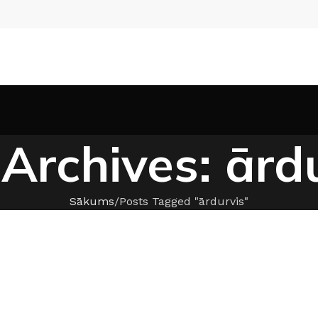
Archives: ārd
Sākums
Posts Tagged "ārdurvis"