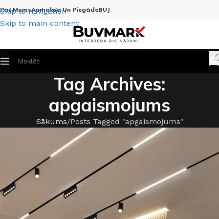
Par Mums
Apmaksa Un Piegāde
BUJ
Skip to navigation
Skip to main content
Tag Archives:
apgaismojums
Sākums
Posts Tagged "apgaismojums"