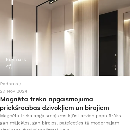
Buvmark
Padoms
29 Nov 2024
Magnēta treka apgaismojuma
priekšrocības dzīvokļiem un birojiem
Magnēta treka apgaismojums kļūst arvien populārāks
gan mājokļos, gan birojos, pateicoties tā modernajam