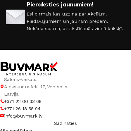
Pieraksties jaunumiem!
Esi pirmais kas uzzina par Akcijām,
Piedāvājumiem un jaunām precēm.
Nekāda spama, atrakstīšanās vienā klikšķī.
Salons-veikals:
Aleksandra iela 17, Ventspils,
Latvija
+371 22 00 33 68
+371 26 18 58 94
info@buvmark.lv
Sazināties
Mēs soctīklos: