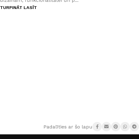
dizainam, funkcionalitātei un p...
TURPINĀT LASĪT
Padalīties ar šo lapu: