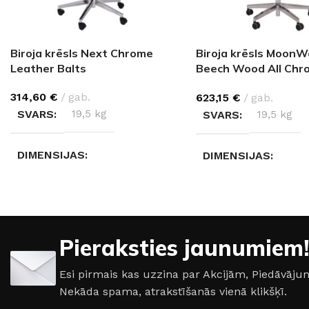
Biroja krēsls Next Chrome
Biroja krēsls Moon
Leather Balts
Beech Wood All Chr
Seattle
314,60
€
gab.
623,15
€
gab.
SVARS
19,5 kg
SVARS
19,5 kg
DIMENSIJAS
DIMENSIJAS
64 × 64 × 110 cm
68 × 68 × 121 cm
Pieraksties jaunumiem!
Esi pirmais kas uzzina par Akcijām, Piedāvā
Nekāda spama, atrakstīšanās vienā klikšķī.