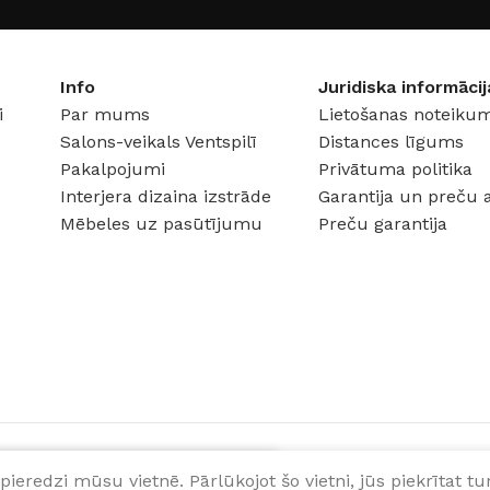
Info
Juridiska informācij
i
Par mums
Lietošanas noteikum
Salons-veikals Ventspilī
Distances līgums
Pakalpojumi
Privātuma politika
Interjera dizaina izstrāde
Garantija un preču 
Mēbeles uz pasūtījumu
Preču garantija
pieredzi mūsu vietnē. Pārlūkojot šo vietni, jūs piekrītat 