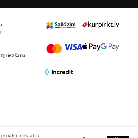
a
i
atgriezšana
turpmākai sīkdatņu