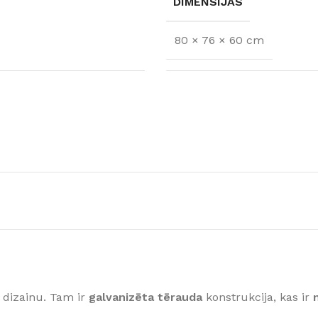
DIMENSIJAS
80 × 76 × 60 cm
FLĪZES
t
Flīzes
etumi
Dekoratīvās
 fasādem un mitrām
Fasādei
Skatīt
 dizainu. Tam ir
galvanizēta tērauda
konstrukcija, kas ir
Grīdām un sienām