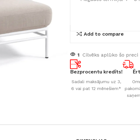
Add to compare
1
Cilvēks aplūko šo preci
Bezprocentu kredīts!
Ēr
Sadali maksājumu uz 3,
Omn
6 vai pat 12 mēnešiem*
pakomāt
saņem