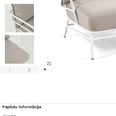
Noklikšķiniet, lai palielinātu
Papildu informācija