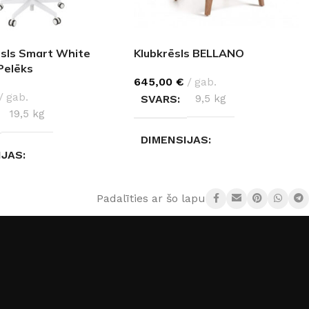
ēsls Smart White
Klubkrēsls BELLANO
Pelēks
645,00
€
gab.
gab.
SVARS
9,5 kg
19,5 kg
DIMENSIJAS
IJAS
80 × 78 × 70 cm
× 118,5 cm
Padalīties ar šo lapu:
MATERIĀLS
Audums
,
Ozolkoks