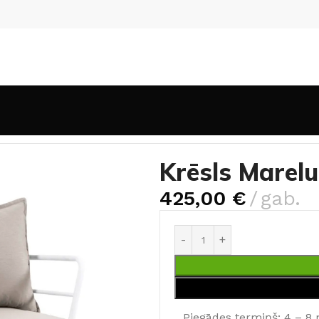
a mēbeles
Krēsls Mareluz
Krēsls Marelu
425,00
€
gab.
Piegādes termiņš: 4 – 8 