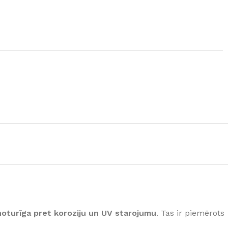
GRĪDAS SEGUMI
JAUNUMS!
Grīdas segumi
Naturālas grīdas no masīvkoka
Parketa grīdas
Skatīt
noturīga pret koroziju un UV starojumu
. Tas ir piemērots
Vinila grīdas