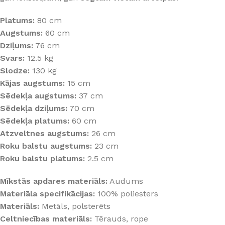
PALĪGINSTRUMENTI
Gumijas krāsa
Sīkāk
Sīkāk
Platums:
80 cm
Lāpstiņas
Mikrocements
Augstums:
60 cm
J
Otas
SPC Sienas pane
Dziļums:
76 cm
Svars:
12.5 kg
Rullīši
Slodze:
130 kg
Kājas augstums:
15 cm
Sēdekļa augstums:
37 cm
Sēdekļa dziļums:
70 cm
Sēdekļa platums:
60 cm
Atzveltnes augstums:
26 cm
Roku balstu augstums:
23 cm
Roku balstu platums:
2.5 cm
Mīkstās apdares materiāls:
Audums
Materiāla specifikācijas:
100% poliesters
Materiāls:
Metāls, polsterēts
Celtniecības materiāls:
Tērauds, rope