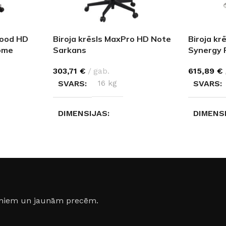
Wood HD
Biroja krēsls MaxPro HD Note
Biroja kr
ome
Sarkans
Synergy 
303,71
€
gab.
615,89
€
SVARS
16 kg
SVARS
DIMENSIJAS
DIMENS
70 × 70 × 114,5 cm
70 × 70 
jumiem un jaunām precēm.