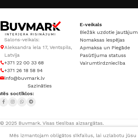
E-veikals
Biežāk uzdotie jautājum
Salons-veikals:
Nomaksas iespējas
Aleksandra iela 17, Ventspils,
Apmaksa un Piegāde
Latvija
Pasūtījuma statuss
+371 22 00 33 68
Vairumtirdzniecība
+371 26 18 58 94
info@buvmark.lv
Sazināties
Mēs soctīklos:
© 2025 Buvmark.
Visas tiesības aizsargātas.
Mēs izmantojam obligātos sīkfailus, lai uzlabotu jūsu 