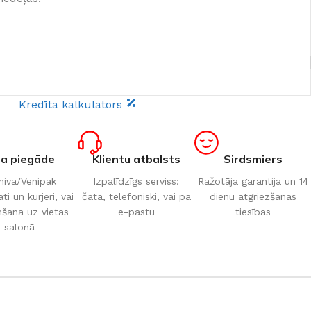
Kredīta kalkulators
ta piegāde
Klientu atbalsts
Sirdsmiers
iva/Venipak
Izpalīdzīgs serviss:
Ražotāja garantija un 14
i un kurjeri, vai
čatā, telefoniski, vai pa
dienu atgriezšanas
šana uz vietas
e-pastu
tiesības
salonā