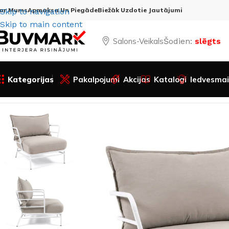
ar Mums
Apmaksa Un Piegāde
Biežāk Uzdotie Jautājumi
Skip to navigation
Skip to main content
Salons-Veikals
Šodien:
slēgts
Kategorijas
Pakalpojumi
Akcijas
Katalogi
Iedvesmai
Sākums
Visas preces
Sezonas piedāvājumi
Dārzam
Dārz