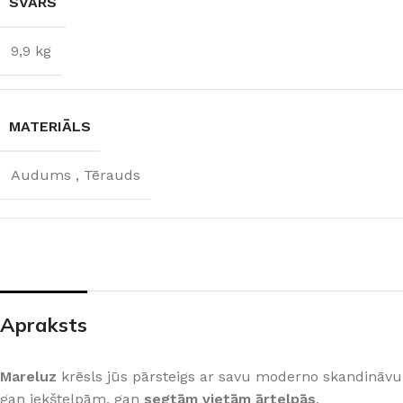
SVARS
9,9 kg
MATERIĀLS
Audums
,
Tērauds
ŠĶIDRĀS TAPETES
APDAREI
Šķidrās tapetes
MixAr
Apraksts
Silk Plaster kolekcijas
Dekoratīvie apm
PREMIUM
Ekoloģisks un videi draudzīgs
Apmetums
Victoria du Monde kolekcijas
Gruntis un Lakas
risinājums
telpām
Mareluz
krēsls jūs pārsteigs ar savu moderno skandināvu
Piedevas (lakas, spīdumi un tml.)
Krāsas
gan iekštelpām, gan
segtām vietām ārtelpās
.