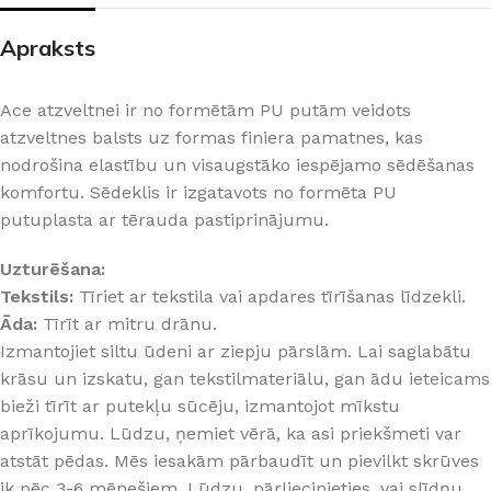
Apraksts
Ace atzveltnei ir no formētām PU putām veidots
atzveltnes balsts uz formas finiera pamatnes, kas
nodrošina elastību un visaugstāko iespējamo sēdēšanas
komfortu. Sēdeklis ir izgatavots no formēta PU
putuplasta ar tērauda pastiprinājumu.
Uzturēšana:
Tekstils:
Tīriet ar tekstila vai apdares tīrīšanas līdzekli.
Āda:
Tīrīt ar mitru drānu.
Izmantojiet siltu ūdeni ar ziepju pārslām. Lai saglabātu
krāsu un izskatu, gan tekstilmateriālu, gan ādu ieteicams
bieži tīrīt ar putekļu sūcēju, izmantojot mīkstu
aprīkojumu. Lūdzu, ņemiet vērā, ka asi priekšmeti var
atstāt pēdas. Mēs iesakām pārbaudīt un pievilkt skrūves
ik pēc 3-6 mēnešiem. Lūdzu, pārliecinieties, vai slīdņu