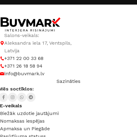
Salons-veikals:
Aleksandra iela 17, Ventspils,
Latvija
+371 22 00 33 68
+371 26 18 58 94
info@buvmark.lv
Sazināties
Mēs soctīklos:
E-veikals
Biežāk uzdotie jautājumi
Nomaksas iespējas
Apmaksa un Piegāde
Pasūtījuma statuss