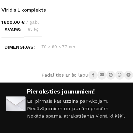
Viridis L komplekts
1600,00
€
gab.
SVARS
85 kg
DIMENSIJAS
70 × 80 × 77 cm
MATERIĀLS
Masīvkoks (akācija)
Padalīties ar šo lapu:
Pieraksties jaunumiem!
Esi pirmais kas uzzina par Akcijām,
Piedāvājumiem un jaunām precēm.
Nekāda spama, atrakstīšanās vienā klikšķī.