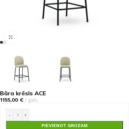
Noklikšķiniet, lai palielinātu
Bāra krēsls ACE
1155,00
€
gab.
PIEVIENOT GROZAM