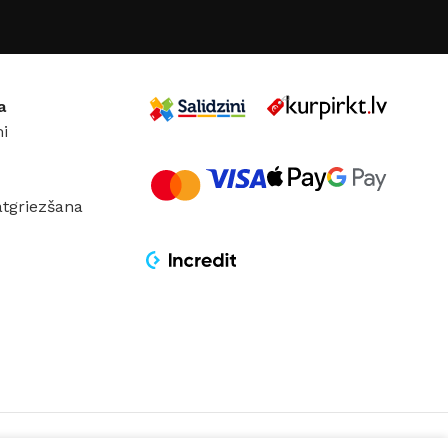
a
i
atgriezšana