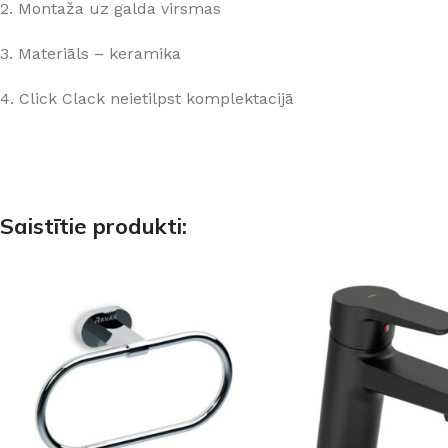
2. Montaža uz galda virsmas
PALĪGINSTRUMENTI
Gumijas krāsa
Sīkāk
Sīkāk
Lāpstiņas
Mikrocements
3. Materiāls – keramika
J
Otas
SPC Sienas pane
4. Click Clack neietilpst komplektacijā
Rullīši
Saistītie produkti: