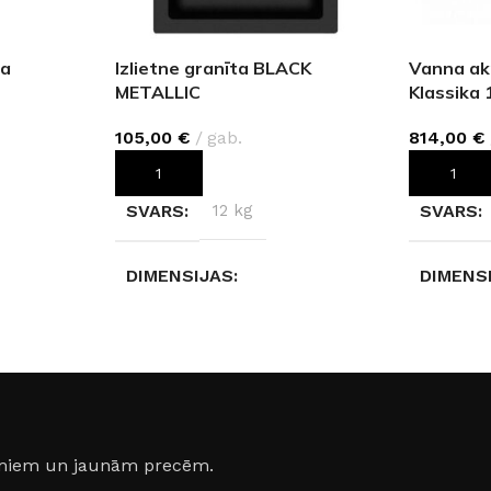
ta
Izlietne granīta BLACK
Vanna a
METALLIC
Klassika
105,00
€
gab.
814,00
€
PIEVIENOT GROZAM
PIEVIEN
SVARS
12 kg
SVARS
DIMENSIJAS
DIMENS
43 × 50 × 30 cm
160 × 70
tēts
KRĀSA
Melns
MATERI
Akmens
MATERIĀLS
jumiem un jaunām precēm.