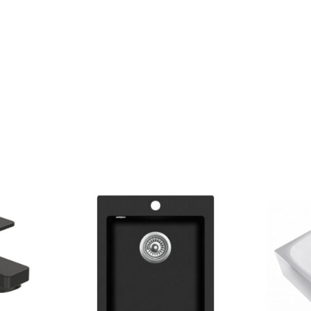
Klinkera
Mozaīkas
AUNUMS!
IESKATIES!
ļi
FLĪŽU KOLEKCIJAS
Aplūkojiet ražotāja kolekcijas, kuras 
profesionāli interjera dizaineri