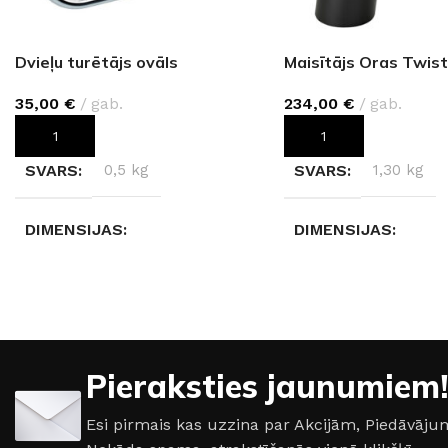
Dvieļu turētājs ovāls
Maisītājs Oras Twis
35,00
€
gab.
234,00
€
gab.
PIEVIENOT GROZAM
PIEVIENOT GROZAM
SVARS
0,5 kg
SVARS
1,30 kg
DIMENSIJAS
DIMENSIJAS
21,3 × 7,3 × 11,6 cm
14 × 5 × 13 cm
KRĀSA
Hroms
KRĀSA
Melns ma
Pieraksties jaunumiem!
Esi pirmais kas uzzina par Akcijām, Piedāvā