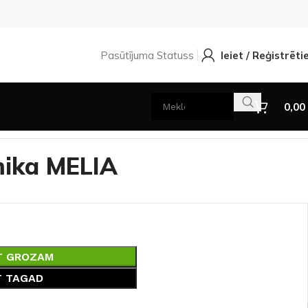
Pasūtījuma Statuss
Ieiet / Reģistrēti
0,00
mika MELIA
T GROZAM
T TAGAD