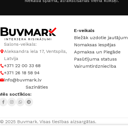
Nekāda spama, atrakstīšanās vienā klikšķī.
E-veikals
Biežāk uzdotie jautājum
Salons-veikals:
Nomaksas iespējas
Aleksandra iela 17, Ventspils,
Apmaksa un Piegāde
Latvija
Pasūtījuma statuss
+371 22 00 33 68
Vairumtirdzniecība
+371 26 18 58 94
info@buvmark.lv
Sazināties
Mēs soctīklos:
© 2025 Buvmark.
Visas tiesības aizsargātas.