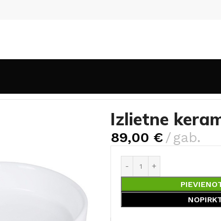
mika MELIA
Izlietne kera
89,00
€
gab.
PIEVIENO
NOPIRK