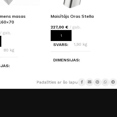
kmens masas
Maisītājs Oras Stella
 160×70
227,00
€
gab.
gab.
PIEVIENOT GROZAM
OT GROZAM
SVARS
1,90 kg
80 kg
DIMENSIJAS
IJAS
15 × 5 × 18 cm
 × 65 cm
Padalīties ar šo lapu:
KRĀSA
Hroms
ĀLS
 masa