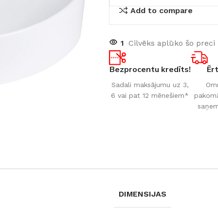
Add to compare
1
Cilvēks aplūko šo preci
Bezprocentu kredīts!
Ēr
Sadali maksājumu uz 3,
Omn
6 vai pat 12 mēnešiem*
pakomāt
saņem
DIMENSIJAS