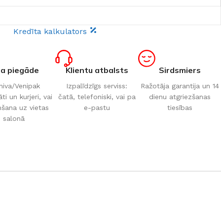
Kredīta kalkulators
ta piegāde
Klientu atbalsts
Sirdsmiers
iva/Venipak
Izpalīdzīgs serviss:
Ražotāja garantija un 14
i un kurjeri, vai
čatā, telefoniski, vai pa
dienu atgriezšanas
šana uz vietas
e-pastu
tiesības
salonā