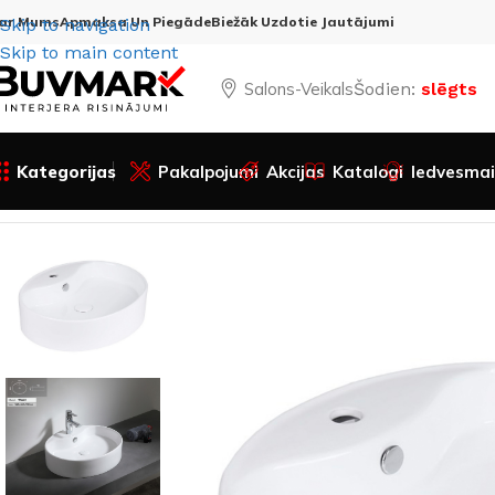
ar Mums
Apmaksa Un Piegāde
Biežāk Uzdotie Jautājumi
Skip to navigation
Skip to main content
Salons-Veikals
Šodien:
slēgts
Kategorijas
Pakalpojumi
Akcijas
Katalogi
Iedvesmai
Sākums
Visas preces
Santehnika
Izlietnes
Izlietne kera