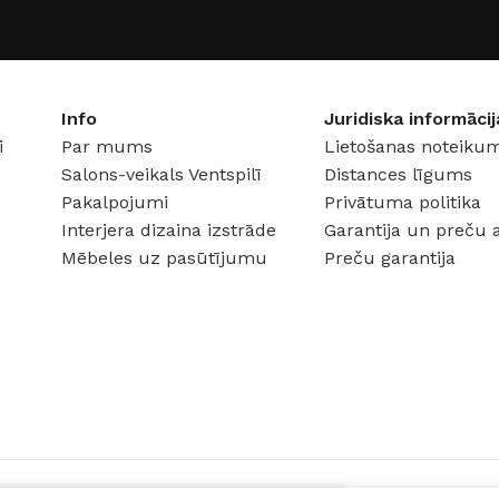
Granīta kompozīts
Info
Juridiska informācij
i
Par mums
Lietošanas noteikum
Salons-veikals Ventspilī
Distances līgums
Pakalpojumi
Privātuma politika
Interjera dizaina izstrāde
Garantija un preču 
Mēbeles uz pasūtījumu
Preču garantija