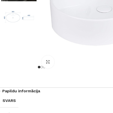
Noklikšķiniet, lai palielinātu
Papildu informācija
SVARS