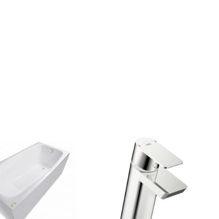
GRĪDĀM
Apakšklāji
Grīdlīstes un aksesuāri
sastādījuši