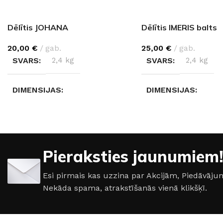
Dēlītis JOHANA
Dēlītis IMERIS balts
20,00
€
gab.
25,00
€
gab.
SVARS
2,4 kg
SVARS
2,4 kg
DIMENSIJAS
DIMENSIJAS
38 × 15 × 1 cm
23 × 38 × 1 cm
KRĀSA
Melns
KRĀSA
Balts
Pieraksties jaunumiem!
MATERIĀLS
Marmors
MATERIĀLS
Mar
Esi pirmais kas uzzina par Akcijām, Piedāvā
Nekāda spama, atrakstīšanās vienā klikšķī.