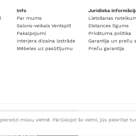
Info
Juridiska informācij
i
Par mums
Lietošanas noteikum
Salons-veikals Ventspilī
Distances līgums
Pakalpojumi
Privātuma politika
Interjera dizaina izstrāde
Garantija un preču 
Mēbeles uz pasūtījumu
Preču garantija
pieredzi mūsu vietnē. Pārlūkojot šo vietni, jūs piekrītat 
EVIENOT GROZAM