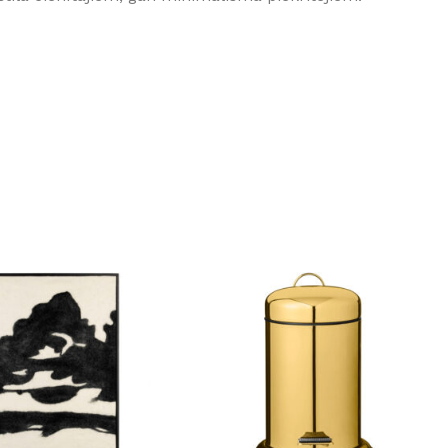
GRĪDĀM
Apakšklāji
Grīdlīstes un aksesuāri
sastādījuši