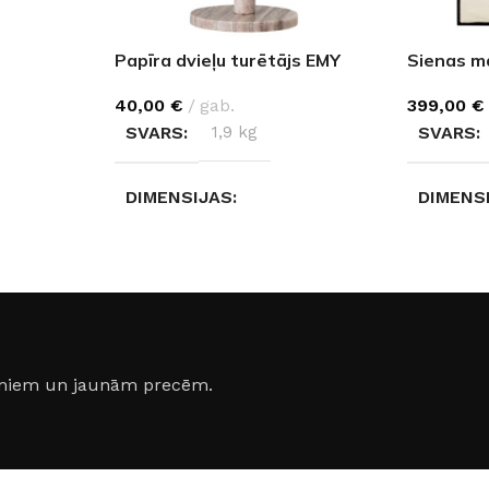
Papīra dvieļu turētājs EMY
Sienas m
40,00
€
gab.
399,00
€
SVARS
1,9 kg
SVARS
DIMENSIJAS
DIMENS
15 × 15 × 30 cm
100 × 74
MATERIĀLS
Marmors
MATERI
Mango 
mors
jumiem un jaunām precēm.