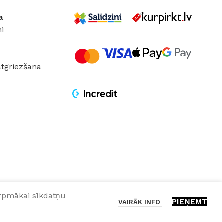
a
i
atgriezšana
turpmākai sīkdatņu
PIEŅEMT
VAIRĀK INFO