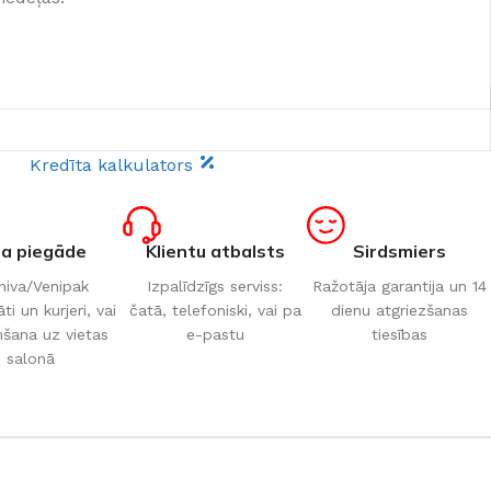
Kredīta kalkulators
ta piegāde
Klientu atbalsts
Sirdsmiers
iva/Venipak
Izpalīdzīgs serviss:
Ražotāja garantija un 14
i un kurjeri, vai
čatā, telefoniski, vai pa
dienu atgriezšanas
šana uz vietas
e-pastu
tiesības
salonā