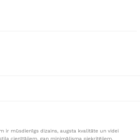
GRĪDAS SEGUMI
JAUNUMS!
Grīdas segumi
Naturālas grīdas no masīvkoka
Parketa grīdas
Skatīt
 ir mūsdienīgs dizains, augsta kvalitāte un videi
Vinila grīdas
stila cienītājiem, gan minimālisma piekritējiem.