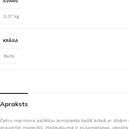
SVARS
0,37 kg
KRĀSA
Balts
ŠĶIDRĀS TAPETES
APDAREI
Šķidrās tapetes
MixAr
Apraksts
Silk Plaster kolekcijas
Dekoratīvie apm
PREMIUM
Ekoloģisks un videi draudzīgs
Apmetums
Victoria du Monde kolekcijas
Gruntis un Lakas
risinājums
telpām
Četru marmora paliktņu komplekts baltā krāsā ar divām svī
Piedevas (lakas, spīdumi un tml.)
Krāsas
draudzīgi materiāli. Piedāvājumā ir guļamistabas, viesista