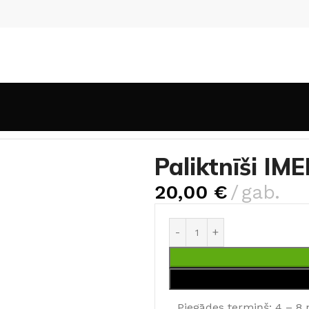
Paliktnīši IM
20,00
€
gab.
Piegādes termiņš: 4 – 8 