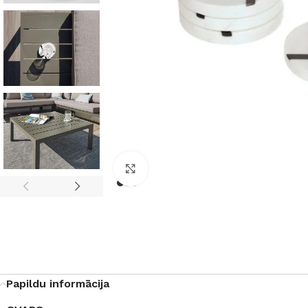
Noklikšķiniet, lai palielinātu
Papildu informācija