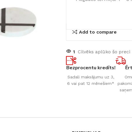
Add to compare
1
Cilvēks aplūko šo preci
Bezprocentu kredīts!
Ēr
Sadali maksājumu uz 3,
Omn
6 vai pat 12 mēnešiem*
pakomāt
saņem