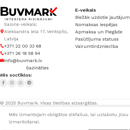
E-veikals
Biežāk uzdotie jautājum
Salons-veikals:
Nomaksas iespējas
Aleksandra iela 17, Ventspils,
Apmaksa un Piegāde
Latvija
Pasūtījuma statuss
+371 22 00 33 68
Vairumtirdzniecība
+371 26 18 58 94
info@buvmark.lv
Sazināties
Mēs soctīklos:
© 2025 Buvmark.
Visas tiesības aizsargātas.
Mēs izmantojam obligātos sīkfailus, lai uzlabotu jūsu 
Paliktnīši IMERIS
20,00
€
gab.
izmantošanai.
PI