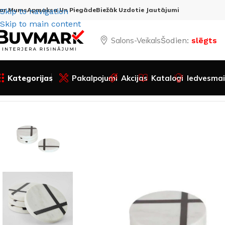
ar Mums
Apmaksa Un Piegāde
Biežāk Uzdotie Jautājumi
Skip to navigation
Skip to main content
Salons-Veikals
Šodien:
slēgts
Kategorijas
Pakalpojumi
Akcijas
Katalogi
Iedvesmai
Sākums
Visas preces
Mēbeles
Virtuve
Paliktnīši IMERIS