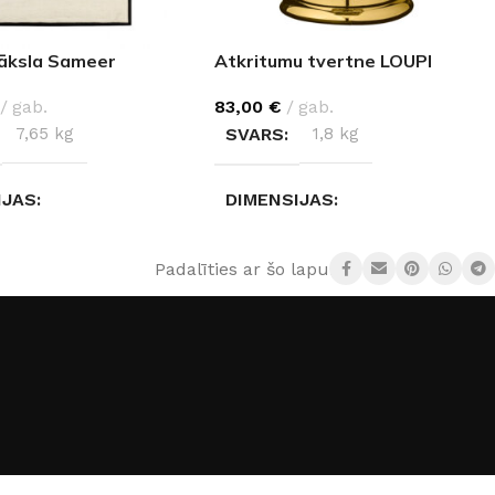
āksla Sameer
Atkritumu tvertne LOUPI
gab.
83,00
€
gab.
7,65 kg
SVARS
1,8 kg
IJAS
DIMENSIJAS
 × 5 cm
22 × 22 × 29,5 cm
Padalīties ar šo lapu:
ĀLS
MATERIĀLS
koks
,
Vilna
Plastmasa
,
Nerūsējošais
tērauds
KRĀSA
Zelts