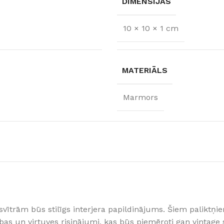
DIMENSIJAS
10 × 10 × 1 cm
MATERIĀLS
Marmors
FLĪZES
t
Flīzes
etumi
Dekoratīvās
 fasādem un mitrām
Fasādei
Skatīt
trām būs stilīgs interjera papildinājums. Šiem paliktņiem
Grīdām un sienām
bas un virtuves risinājumi, kas būs piemēroti gan vintage 