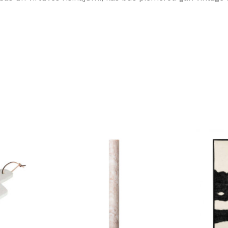
Klinkera
Mozaīkas
AUNUMS!
IESKATIES!
ļi
FLĪŽU KOLEKCIJAS
Aplūkojiet ražotāja kolekcijas, kuras 
profesionāli interjera dizaineri