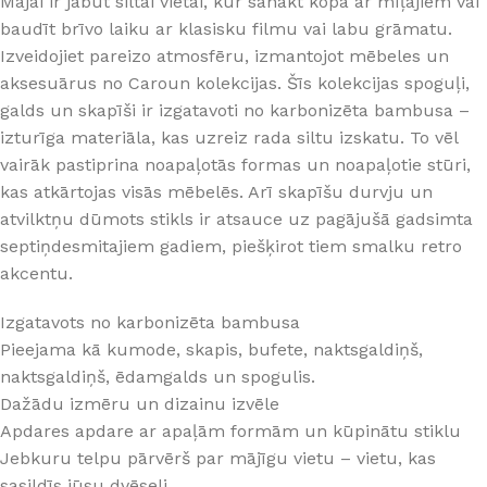
Mājai ir jābūt siltai vietai, kur sanākt kopā ar mīļajiem vai
baudīt brīvo laiku ar klasisku filmu vai labu grāmatu.
Izveidojiet pareizo atmosfēru, izmantojot mēbeles un
aksesuārus no Caroun kolekcijas. Šīs kolekcijas spoguļi,
galds un skapīši ir izgatavoti no karbonizēta bambusa –
izturīga materiāla, kas uzreiz rada siltu izskatu. To vēl
vairāk pastiprina noapaļotās formas un noapaļotie stūri,
kas atkārtojas visās mēbelēs. Arī skapīšu durvju un
atvilktņu dūmots stikls ir atsauce uz pagājušā gadsimta
septiņdesmitajiem gadiem, piešķirot tiem smalku retro
akcentu.
Izgatavots no karbonizēta bambusa
Pieejama kā kumode, skapis, bufete, naktsgaldiņš,
naktsgaldiņš, ēdamgalds un spogulis.
Dažādu izmēru un dizainu izvēle
Apdares apdare ar apaļām formām un kūpinātu stiklu
Jebkuru telpu pārvērš par mājīgu vietu – vietu, kas
sasildīs jūsu dvēseli