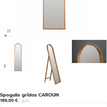
Noklikšķiniet, lai palielinātu
Spogulis grīdas CAROUN
189,00
€
gab.