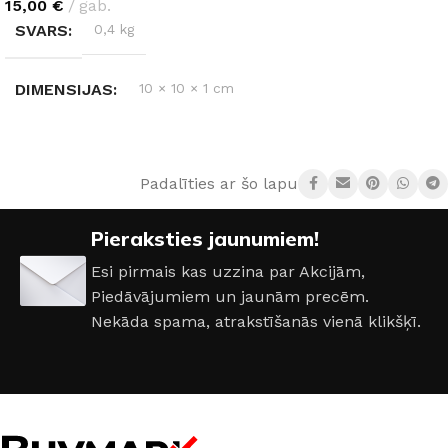
15,00
€
gab.
SVARS
0,4 kg
DIMENSIJAS
10 × 10 × 1 cm
KRĀSA
Balts
Padalīties ar šo lapu:
MATERIĀLS
Marmors
Pieraksties jaunumiem!
Esi pirmais kas uzzina par Akcijām,
Piedāvājumiem un jaunām precēm.
Nekāda spama, atrakstīšanās vienā klikšķī.