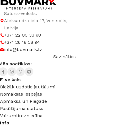
Salons-veikals:
Aleksandra iela 17, Ventspils,
Latvija
+371 22 00 33 68
+371 26 18 58 94
info@buvmark.lv
Sazināties
Mēs soctīklos:
E-veikals
Biežāk uzdotie jautājumi
Nomaksas iespējas
Apmaksa un Piegāde
Pasūtījuma statuss
Vairumtirdzniecība
Info