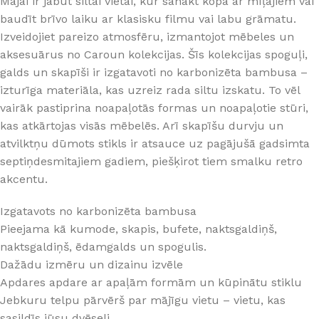
Mājai ir jābūt siltai vietai, kur sanākt kopā ar mīļajiem vai
baudīt brīvo laiku ar klasisku filmu vai labu grāmatu.
Izveidojiet pareizo atmosfēru, izmantojot mēbeles un
aksesuārus no Caroun kolekcijas. Šīs kolekcijas spoguļi,
galds un skapīši ir izgatavoti no karbonizēta bambusa –
izturīga materiāla, kas uzreiz rada siltu izskatu. To vēl
vairāk pastiprina noapaļotās formas un noapaļotie stūri,
kas atkārtojas visās mēbelēs. Arī skapīšu durvju un
atvilktņu dūmots stikls ir atsauce uz pagājušā gadsimta
septiņdesmitajiem gadiem, piešķirot tiem smalku retro
akcentu.
Izgatavots no karbonizēta bambusa
Pieejama kā kumode, skapis, bufete, naktsgaldiņš,
naktsgaldiņš, ēdamgalds un spogulis.
Dažādu izmēru un dizainu izvēle
Apdares apdare ar apaļām formām un kūpinātu stiklu
Jebkuru telpu pārvērš par mājīgu vietu – vietu, kas
sasildīs jūsu dvēseli