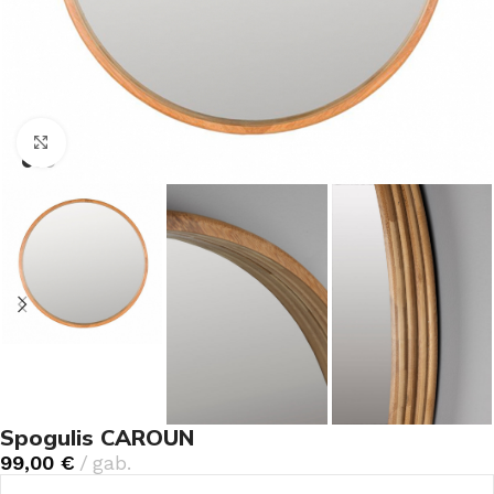
Noklikšķiniet, lai palielinātu
Spogulis CAROUN
99,00
€
gab.