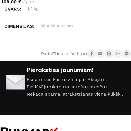
109,00
€
gab.
SVARS
1,2 kg
DIMENSIJAS
55 × 55 × 32 cm
MATERIĀLS
Rotangpalma
Padalīties ar šo lapu:
KOLEKCIJA
Indali
Pieraksties jaunumiem!
Esi pirmais kas uzzina par Akcijām,
Piedāvājumiem un jaunām precēm.
Nekāda spama, atrakstīšanās vienā klikšķī.