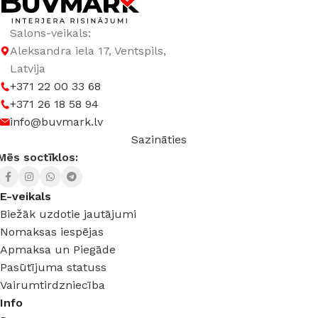
Salons-veikals:
Aleksandra iela 17, Ventspils,
Latvija
+371 22 00 33 68
+371 26 18 58 94
info@buvmark.lv
Sazināties
Mēs soctīklos:
E-veikals
Biežāk uzdotie jautājumi
Nomaksas iespējas
Apmaksa un Piegāde
Pasūtījuma statuss
Vairumtirdzniecība
Info