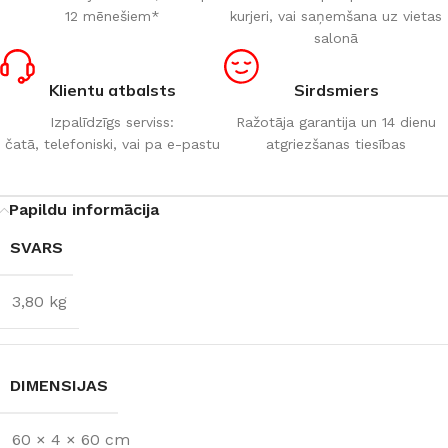
12 mēnešiem*
kurjeri, vai saņemšana uz vietas
salonā
Klientu atbalsts
Sirdsmiers
Izpalīdzīgs serviss:
Ražotāja garantija un 14 dienu
čatā, telefoniski, vai pa e-pastu
atgriezšanas tiesības
Papildu informācija
SVARS
3,80 kg
DIMENSIJAS
60 × 4 × 60 cm