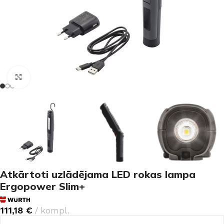
Noklikšķiniet, lai palielinātu
Atkārtoti uzlādējama LED rokas lampa
Ergopower Slim+
111,18
€
kompl.