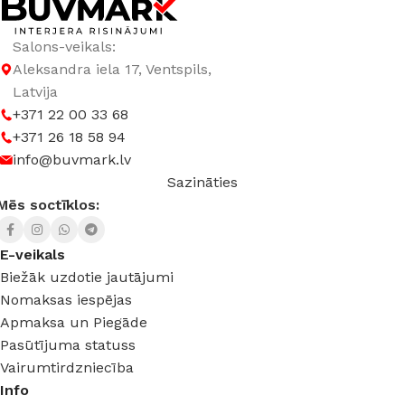
Salons-veikals:
Aleksandra iela 17, Ventspils,
Latvija
+371 22 00 33 68
+371 26 18 58 94
info@buvmark.lv
Sazināties
Mēs soctīklos:
E-veikals
Biežāk uzdotie jautājumi
Nomaksas iespējas
Apmaksa un Piegāde
Pasūtījuma statuss
Vairumtirdzniecība
Info