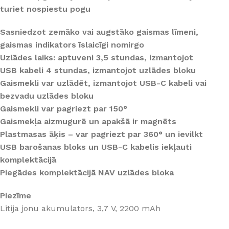
turiet nospiestu pogu
Sasniedzot zemāko vai augstāko gaismas līmeni,
gaismas indikators īslaicīgi nomirgo
Uzlādes laiks: aptuveni 3,5 stundas, izmantojot
USB kabeli 4 stundas, izmantojot uzlādes bloku
Gaismekli var uzlādēt, izmantojot USB-C kabeli vai
bezvadu uzlādes bloku
Gaismekli var pagriezt par 150°
Gaismekļa aizmugurē un apakšā ir magnēts
Plastmasas āķis – var pagriezt par 360° un ievilkt
USB barošanas bloks un USB-C kabelis iekļauti
komplektācijā
Piegādes komplektācijā NAV uzlādes bloka
Piezīme
Litija jonu akumulators, 3,7 V, 2200 mAh