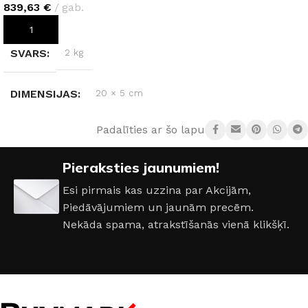
839,63
€
gab.
PIEVIENOT GROZAM
SVARS
2 kg
DIMENSIJAS
20 × 5 cm
Padalīties ar šo lapu:
RAŽOTĀJS
Wurth
Pieraksties jaunumiem!
Esi pirmais kas uzzina par Akcijām,
Piedāvājumiem un jaunām precēm.
Nekāda spama, atrakstīšanās vienā klikšķī.