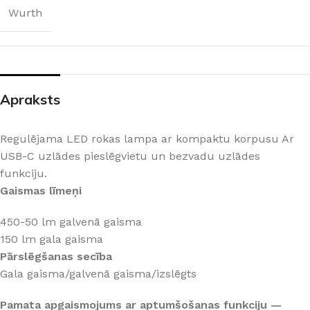
Wurth
Apraksts
Regulējama LED rokas lampa ar kompaktu korpusu Ar
USB-C uzlādes pieslēgvietu un bezvadu uzlādes
funkciju.
Gaismas līmeņi
450-50 lm galvenā gaisma
150 lm gala gaisma
Pārslēgšanas secība
Gala gaisma/galvenā gaisma/izslēgts
Pamata apgaismojums ar aptumšošanas funkciju —