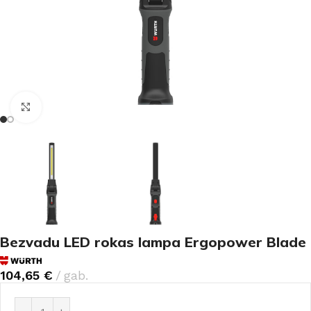
Noklikšķiniet, lai palielinātu
Bezvadu LED rokas lampa Ergopower Blade
104,65
€
gab.