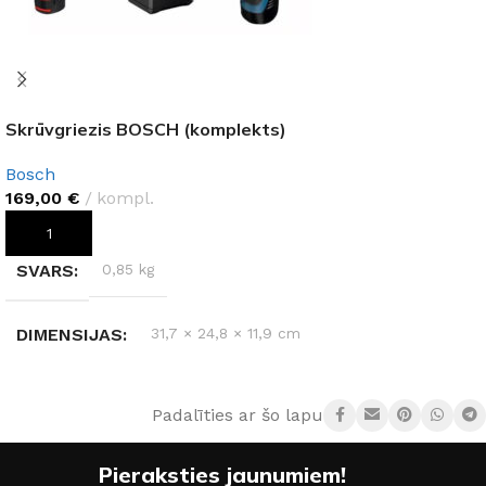
Skrūvgriezis BOSCH (komplekts)
Bosch
169,00
€
kompl.
PIEVIENOT GROZAM
SVARS
0,85 kg
DIMENSIJAS
31,7 × 24,8 × 11,9 cm
RAŽOTĀJS
Bosch
Padalīties ar šo lapu:
Pieraksties jaunumiem!