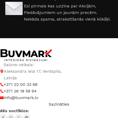
Esi pirmais kas uzzina par Akcijām,
Piedāvājumiem un jaunām precēm.
Nekāda spama, atrakstīšanās vienā klikšķī.
Salons-veikals:
Aleksandra iela 17, Ventspils,
Latvija
+371 22 00 33 68
+371 26 18 58 94
info@buvmark.lv
Sazināties
Mēs soctīklos: