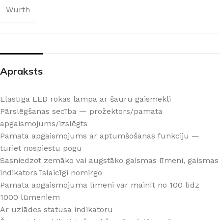
Wurth
Apraksts
Elastīga LED rokas lampa ar šauru gaismekli
Pārslēgšanas secība — prožektors/pamata
apgaismojums/izslēgts
Pamata apgaismojums ar aptumšošanas funkciju —
turiet nospiestu pogu
Sasniedzot zemāko vai augstāko gaismas līmeni, gaismas
indikators īslaicīgi nomirgo
Pamata apgaismojuma līmeni var mainīt no 100 līdz
1000 lūmeniem
Ar uzlādes statusa indikatoru