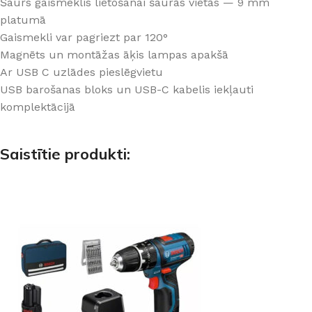
Šaurs gaismeklis lietošanai šaurās vietās — 9 mm
platumā
Gaismekli var pagriezt par 120°
Magnēts un montāžas āķis lampas apakšā
Ar USB C uzlādes pieslēgvietu
USB barošanas bloks un USB-C kabelis iekļauti
komplektācijā
Saistītie produkti: