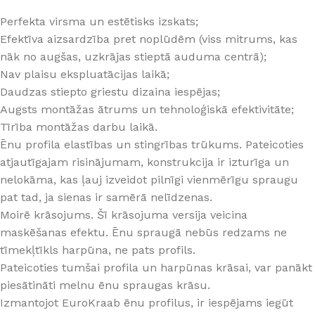
Perfekta virsma un estētisks izskats;
Efektīva aizsardzība pret noplūdēm (viss mitrums, kas
nāk no augšas, uzkrājas stieptā auduma centrā);
Nav plaisu ekspluatācijas laikā;
Daudzas stiepto griestu dizaina iespējas;
Augsts montāžas ātrums un tehnoloģiskā efektivitāte;
Tīrība montāžas darbu laikā.
Ēnu profila elastības un stingrības trūkums. Pateicoties
atjautīgajam risinājumam, konstrukcija ir izturīga un
nelokāma, kas ļauj izveidot pilnīgi vienmērīgu spraugu
pat tad, ja sienas ir samērā nelīdzenas.
Moirē krāsojums. Šī krāsojuma versija veicina
maskēšanas efektu. Ēnu spraugā nebūs redzams ne
tīmekļtīkls harpūna, ne pats profils.
Pateicoties tumšai profila un harpūnas krāsai, var panākt
piesātināti melnu ēnu spraugas krāsu.
Izmantojot EuroKraab ēnu profilus, ir iespējams iegūt