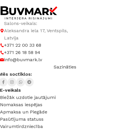
Salons-veikals:
Aleksandra iela 17, Ventspils,
Latvija
+371 22 00 33 68
+371 26 18 58 94
info@buvmark.lv
Sazināties
Mēs soctīklos:
E-veikals
Biežāk uzdotie jautājumi
Nomaksas iespējas
Apmaksa un Piegāde
Pasūtījuma statuss
Vairumtirdzniecība