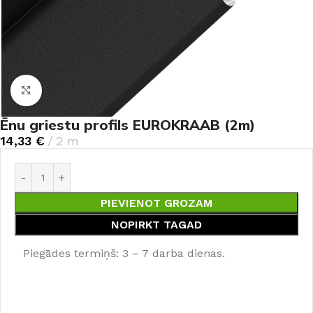
Noklikšķiniet, lai palielinātu
Ēnu griestu profils EUROKRAAB (2m)
14,33
€
2 m
PIEVIENOT GROZAM
NOPIRKT TAGAD
Piegādes termiņš: 3 – 7 darba dienas.