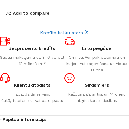
Add to compare
Kredīta kalkulators
Bezprocentu kredīts!
Ērta piegāde
Sadali maksājumu uz 3, 6 vai pat
Omniva/Venipak pakomāti un
12 mēnešiem*
kurjeri, vai saņemšana uz vietas
salonā
Klientu atbalsts
Sirdsmiers
Izpalīdzīgs serviss:
Ražotāja garantija un 14 dienu
čatā, telefoniski, vai pa e-pastu
atgriezšanas tiesības
Papildu informācija