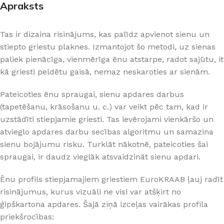
Apraksts
Tas ir dizaina risinājums, kas palīdz apvienot sienu un
stiepto griestu plaknes. Izmantojot šo metodi, uz sienas
paliek pienācīga, vienmērīga ēnu atstarpe, radot sajūtu, it
kā griesti peldētu gaisā, nemaz neskaroties ar sienām.
Pateicoties ēnu spraugai, sienu apdares darbus
(tapetēšanu, krāsošanu u. c.) var veikt pēc tam, kad ir
uzstādīti stiepjamie griesti. Tas ievērojami vienkāršo un
atvieglo apdares darbu secības algoritmu un samazina
sienu bojājumu risku. Turklāt nākotnē, pateicoties šai
spraugai, ir daudz vieglāk atsvaidzināt sienu apdari.
Ēnu profils stiepjamajiem griestiem EuroKRAAB ļauj radīt
risinājumus, kurus vizuāli ne visi var atšķirt no
ģipškartona apdares. Šajā ziņā izceļas vairākas profila
priekšrocības: