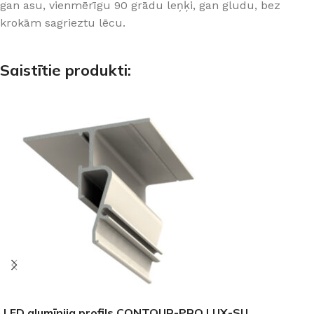
gan asu, vienmērīgu 90 grādu leņķi, gan gludu, bez
krokām sagrieztu lēcu.
Saistītie produkti:
LED alumīnija profils CONTOUR-PRO LUX-SU