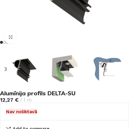
Noklikšķiniet, lai palielinātu
Alumīnija profils DELTA-SU
12,27
€
1 m
Nav noliktavā
Add to compare