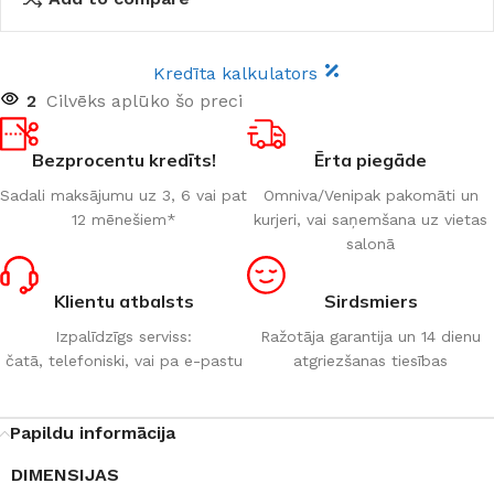
Kredīta kalkulators
2
Cilvēks aplūko šo preci
Bezprocentu kredīts!
Ērta piegāde
Sadali maksājumu uz 3, 6 vai pat
Omniva/Venipak pakomāti un
12 mēnešiem*
kurjeri, vai saņemšana uz vietas
salonā
Klientu atbalsts
Sirdsmiers
Izpalīdzīgs serviss:
Ražotāja garantija un 14 dienu
čatā, telefoniski, vai pa e-pastu
atgriezšanas tiesības
Papildu informācija
DIMENSIJAS