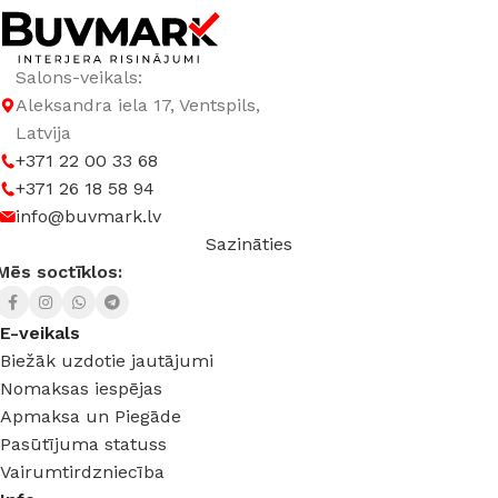
Salons-veikals:
Aleksandra iela 17, Ventspils,
Latvija
+371 22 00 33 68
+371 26 18 58 94
info@buvmark.lv
Sazināties
Mēs soctīklos:
E-veikals
Biežāk uzdotie jautājumi
Nomaksas iespējas
Apmaksa un Piegāde
Pasūtījuma statuss
Vairumtirdzniecība