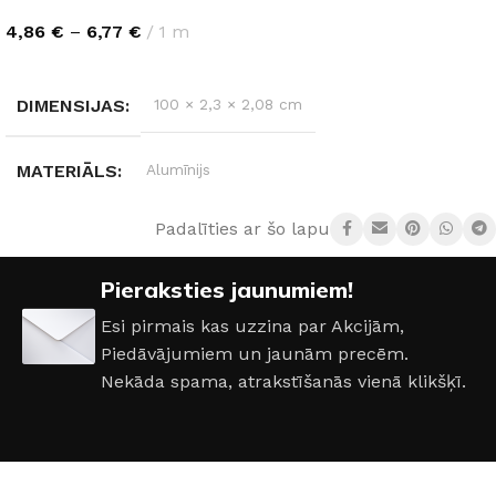
4,86
€
–
6,77
€
1 m
IZVĒLĒTIES OPCIJAS
DIMENSIJAS
100 × 2,3 × 2,08 cm
MATERIĀLS
Alumīnijs
Padalīties ar šo lapu:
KRĀSA
Balts
,
Pelēks
,
Melns
Pieraksties jaunumiem!
Esi pirmais kas uzzina par Akcijām,
Piedāvājumiem un jaunām precēm.
Nekāda spama, atrakstīšanās vienā klikšķī.