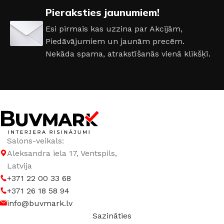
Pieraksties jaunumiem!
VIEDIERĪCE
Jā
Esi pirmais kas uzzina par Akcijām,
Piedāvājumiem un jaunām precēm.
Nekāda spama, atrakstīšanās vienā klikšķī.
Salons-veikals:
Aleksandra iela 17, Ventspils,
Latvija
+371 22 00 33 68
+371 26 18 58 94
info@buvmark.lv
Sazināties