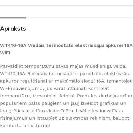
Apraksts
WT410-16A Viedais termostats elektriskajai apkurei 16A
WiFi
Pārvaldiet temperatūru savās mājās mūsdienīgā veidā.
WT410-16A-B viedais termostats ir paredzēts elektriskās
apkures regulēšanai ar maksimālo slodzi 16A. Izmantojot
Wi-Fi savienojumu, jūs varat attālināti kontrolēt
temperatūru, izmantojot lietotni. Produkts darbojas arī ar
populāriem balss palīgiem un ļauj izveidot grafikus un
integrēties ar citām viedierīcēm. Izvēlieties inovatīvus
risinājumus un ietaupiet uz elektrības rēķiniem, baudot
komfortu un siltumu!