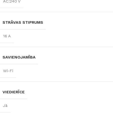
AC:240 V
STRĀVAS STIPRUMS
16 A
SAVIENOJAMĪBA
Wi-Fi
VIEDIERĪCE
Jā