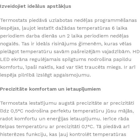
Izveidojiet ideālus apstākļus
Termostats piedāvā uzlabotas nedēļas programmēšanas
iespējas, ļaujot iestatīt dažādas temperatūras 6 laika
periodiem darba dienās un 2 laika periodiem nedēļas
nogalēs. Tas ir ideāls risinājums ģimenēm, kuras vēlas
pielāgot temperatūru savām pašreizējām vajadzībām. HD
LED ekrāna regulējamais spilgtums nodrošina papildu
komfortu, īpaši naktīs, kad var tikt traucēts miegs. Ir arī
iespēja pilnībā izslēgt apgaismojumu.
Precizitāte komfortam un ietaupījumiem
Termostata iestatījumu augstā precizitāte ar precizitāti
līdz 0,5°C nodrošina perfektu temperatūru jūsu mājās,
radot komfortu un enerģijas ietaupījumu. Ierīce rāda
telpas temperatūru ar precizitāti 0,1°C. Tā piedāvā arī
histerēzes funkciju, kas ļauj kontrolēt temperatūras