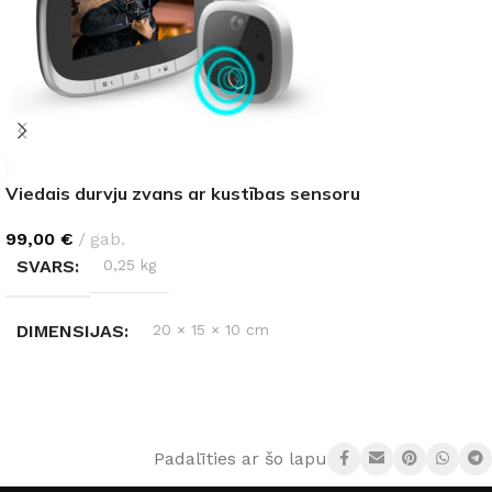
Viedais durvju zvans ar kustības sensoru
99,00
€
gab.
SVARS
0,25 kg
DIMENSIJAS
20 × 15 × 10 cm
KRĀSA
Zelts
Padalīties ar šo lapu:
MATERIĀLS
Plastmasa