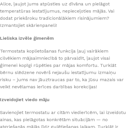
Alice, ļaujot jums atpūsties uz dīvāna un pielāgot
temperatūras iestatījumus, nepieceļoties mājās. Vai
dodat priekšroku tradicionālākiem risinājumiem?
Izmantojiet skārienpaneli!
Lieliska izvēle ģimenēm
Termostata koplietošanas funkcija ļauj vairākiem
cilvēkiem mājsaimniecībā to pārvaldīt, ļaujot visai
ģimenei kopīgi rūpēties par mājas komfortu. Turklāt
bērnu slēdzene novērš nejaušu iestatījumu izmaiņu
risku – jums nav jāuztraucas par to, ka jūsu mazais var
veikt nevēlamas ierīces darbības korekcijas!
Izveidojiet viedo māju
Savienojiet termostatu ar citām viedierīcēm, lai izveidotu
ainas, kas pielāgotas konkrētām situācijām — no
atgriešanās mājās līdz gulētiešanas laikam. Turklāt ir