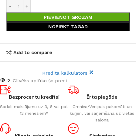
PIEVIENOT GROZAM
NOPIRKT TAGAD
Add to compare
Kredīta kalkulators
2
Cilvēks aplūko šo preci
Bezprocentu kredīts!
Ērta piegāde
Sadali maksājumu uz 3, 6 vai pat
Omniva/Venipak pakomāti un
12 mēnešiem*
kurjeri, vai saņemšana uz vietas
salonā
Klientu atbalsts
Sirdsmiers