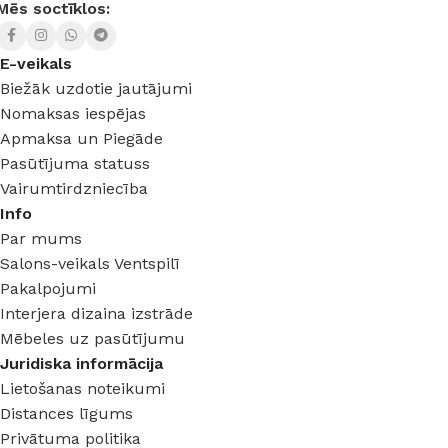
Mēs soctīklos:
E-veikals
Biežāk uzdotie jautājumi
Nomaksas iespējas
Apmaksa un Piegāde
Pasūtījuma statuss
Vairumtirdzniecība
Info
Par mums
Salons-veikals Ventspilī
Pakalpojumi
Interjera dizaina izstrāde
Mēbeles uz pasūtījumu
Juridiska informācija
Lietošanas noteikumi
Distances līgums
Privātuma politika