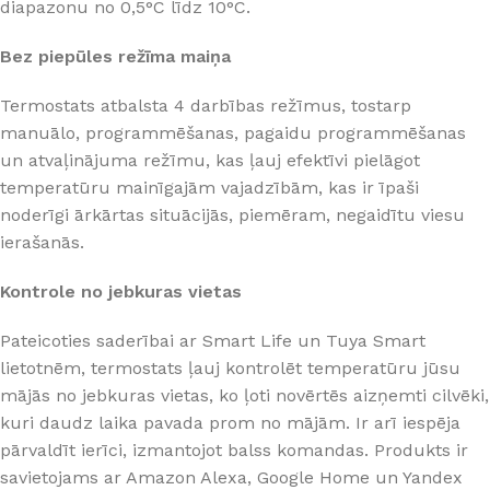
diapazonu no 0,5°C līdz 10°C.
Bez piepūles režīma maiņa
Termostats atbalsta 4 darbības režīmus, tostarp
manuālo, programmēšanas, pagaidu programmēšanas
un atvaļinājuma režīmu, kas ļauj efektīvi pielāgot
temperatūru mainīgajām vajadzībām, kas ir īpaši
noderīgi ārkārtas situācijās, piemēram, negaidītu viesu
ierašanās.
Kontrole no jebkuras vietas
Pateicoties saderībai ar Smart Life un Tuya Smart
lietotnēm, termostats ļauj kontrolēt temperatūru jūsu
mājās no jebkuras vietas, ko ļoti novērtēs aizņemti cilvēki,
kuri daudz laika pavada prom no mājām. Ir arī iespēja
pārvaldīt ierīci, izmantojot balss komandas. Produkts ir
savietojams ar Amazon Alexa, Google Home un Yandex