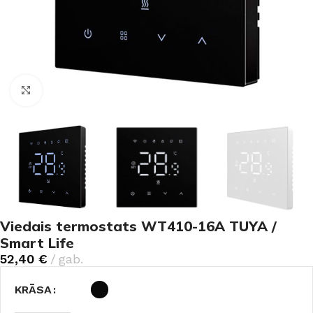
Noklikšķiniet, lai palielinātu
Viedais termostats WT410-16A TUYA /
Smart Life
52,40
€
gab.
KRĀSA