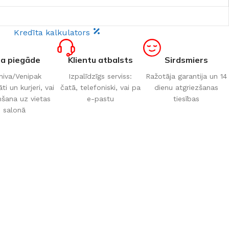
Kredīta kalkulators
ta piegāde
Klientu atbalsts
Sirdsmiers
iva/Venipak
Izpalīdzīgs serviss:
Ražotāja garantija un 14
i un kurjeri, vai
čatā, telefoniski, vai pa
dienu atgriezšanas
šana uz vietas
e-pastu
tiesības
salonā