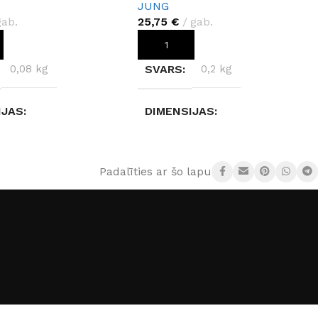
JUNG
gab.
25,75
€
gab.
OT GROZAM
PIEVIENOT GROZAM
0,08 kg
SVARS
0,2 kg
IJAS
DIMENSIJAS
 × 15,2 cm
0,6 × 8,1 × 29,4 cm
Padalīties ar šo lapu:
JS
JUNG
RAŽOTĀJS
JUNG
Jung LS 990
SĒRIJA
Jung LS 990
SKAITS
2
VIETU SKAITS
4
Melns
KRĀSA
Balts