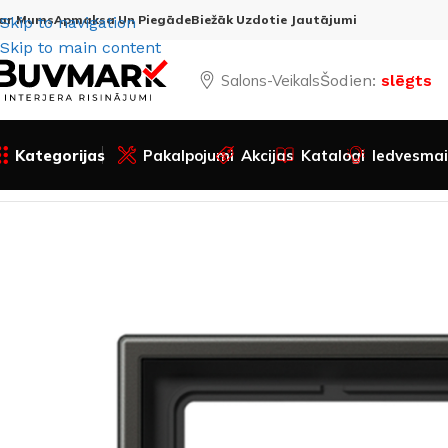
ar Mums
Apmaksa Un Piegāde
Biežāk Uzdotie Jautājumi
Skip to navigation
Skip to main content
Salons-Veikals
Šodien:
slēgts
Kategorijas
Pakalpojumi
Akcijas
Katalogi
Iedvesmai
Sākums
Visas preces
Elektromateriāli
Rāmji
1-vietīgs rā