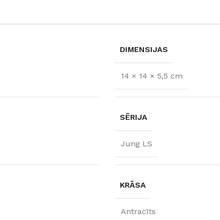
DIMENSIJAS
14 × 14 × 5,5 cm
SĒRIJA
Jung LS
FLĪZES
t
Flīzes
etumi
Dekoratīvās
KRĀSA
 fasādem un mitrām
Fasādei
Skatīt
Grīdām un sienām
Antracīts