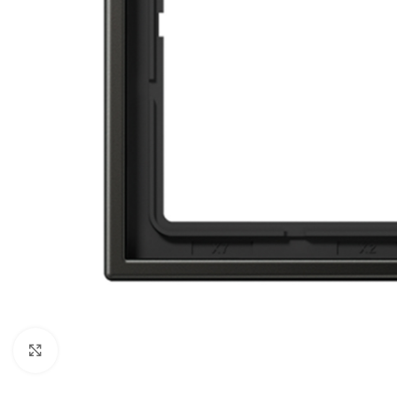
Noklikšķiniet, lai palielinātu