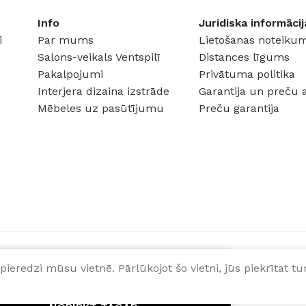
Info
Juridiska informācij
tmasa
MATERIĀLS
Alumīnijs
MATERI
i
Par mums
Lietošanas noteikum
Salons-veikals Ventspilī
Distances līgums
Pakalpojumi
Privātuma politika
Interjera dizaina izstrāde
Garantija un preču 
Mēbeles uz pasūtījumu
Preču garantija
pieredzi mūsu vietnē. Pārlūkojot šo vietni, jūs piekrītat 
PIEVIENOT GROZAM