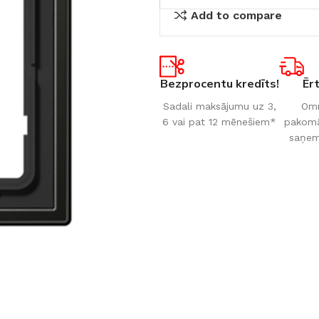
Add to compare
Bezprocentu kredīts!
Ēr
Sadali maksājumu uz 3,
Omn
6 vai pat 12 mēnešiem*
pakomāt
saņem