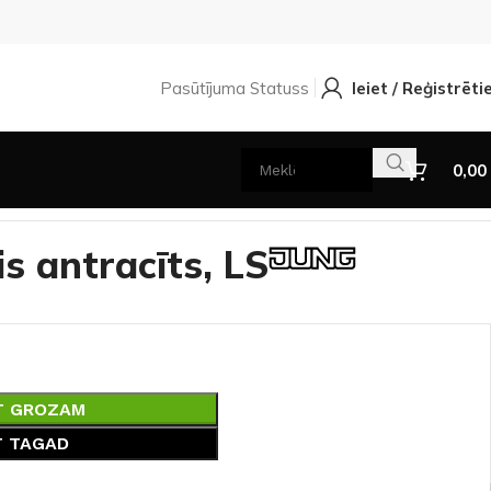
Pasūtījuma Statuss
Ieiet / Reģistrēti
0,00
is antracīts, LS
T GROZAM
T TAGAD