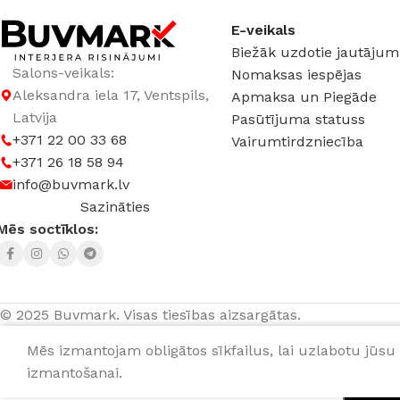
Tērauds
,
Balts
,
Misiņš
,
Dūmota bronza
,
Melns
E-veikals
MATERIĀLS
Plas
Biežāk uzdotie jautājum
Salons-veikals:
Nomaksas iespējas
MATERIĀLS
Metāls
Aleksandra iela 17, Ventspils,
Apmaksa un Piegāde
Latvija
Pasūtījuma statuss
VIETU SKAITS
4
+371 22 00 33 68
Vairumtirdzniecība
+371 26 18 58 94
info@buvmark.lv
Sazināties
Mēs soctīklos:
© 2025 Buvmark.
Visas tiesības aizsargātas.
Mēs izmantojam obligātos sīkfailus, lai uzlabotu jūsu 
1-vietīgs rāmis antracīts, LS
25,92
€
gab.
izmantošanai.