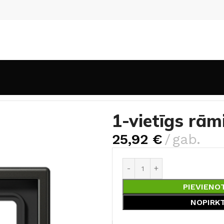
mis antracīts, LS
1-vietīgs rām
25,92
€
gab.
PIEVIENO
NOPIRK