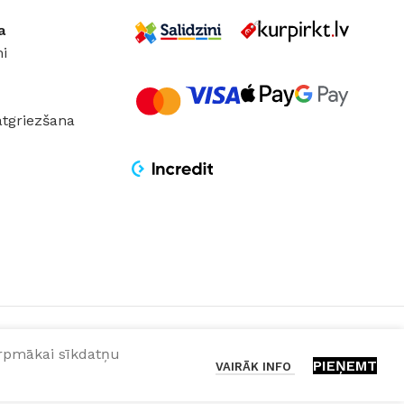
a
ĀLS
Alumīnijs
MATERIĀLS
Alumīnijs
i
atgriezšana
turpmākai sīkdatņu
PIEŅEMT
VAIRĀK INFO