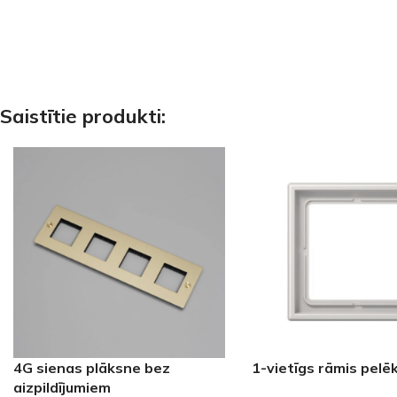
Saistītie produkti:
4G sienas plāksne bez
1-vietīgs rāmis pelē
aizpildījumiem