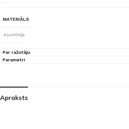
PALĪGINSTRUMENTI
Gumijas krāsa
Sīkāk
Sīkāk
Lāpstiņas
Mikrocements
J
MATERIĀLS
Otas
SPC Sienas pane
Rullīši
Alumīnijs
Par ražotāju
Parametri
Apraksts