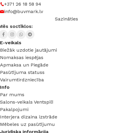
+371 26 18 58 94
3000 K (silti balta) – 6500 K (auksti balta)
info@buvmark.lv
Sazināties
Mēs soctīklos:
E-veikals
Biežāk uzdotie jautājumi
Nomaksas iespējas
Apmaksa un Piegāde
Pasūtījuma statuss
Vairumtirdzniecība
Info
Par mums
Salons-veikals Ventspilī
Pakalpojumi
Interjera dizaina izstrāde
Mēbeles uz pasūtījumu
Juridiska informācija