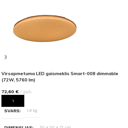
Virsapmetuma LED gaismeklis Smart-008 dimmable
(72W, 5760 lm)
72,60
€
gab.
PIEVIENOT GROZAM
SVARS
1,8 kg
DIMENSIJAS
50 × 50 × 12 cm