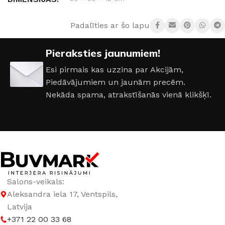
Padalīties ar šo lapu:
AIZSARDZĪBAS KLASE
IP20
Pieraksties jaunumiem!
ENERGOEFEKTIVITĀTES KLASE
G
Esi pirmais kas uzzina par Akcijām,
Piedāvājumiem un jaunām precēm.
JAUDA
72 W
Nekāda spama, atrakstīšanās vienā klikšķī.
GAISMAS ATDEVE / W
80 lm / W
GAISMAS KRĀSU INDEKSS (CRI)
≥80
GAISMAS PLŪSMA
5760 lm
Salons-veikals:
Aleksandra iela 17, Ventspils,
GAISMAS TEMPERATŪRA
Latvija
+371 22 00 33 68