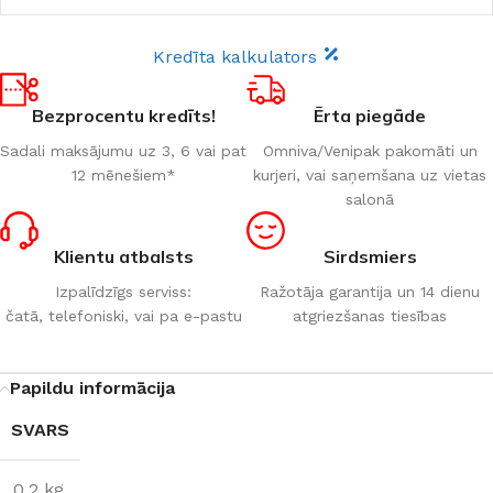
Kredīta kalkulators
Bezprocentu kredīts!
Ērta piegāde
Sadali maksājumu uz 3, 6 vai pat
Omniva/Venipak pakomāti un
12 mēnešiem*
kurjeri, vai saņemšana uz vietas
salonā
Klientu atbalsts
Sirdsmiers
Izpalīdzīgs serviss:
Ražotāja garantija un 14 dienu
čatā, telefoniski, vai pa e-pastu
atgriezšanas tiesības
Papildu informācija
SVARS
0,2 kg