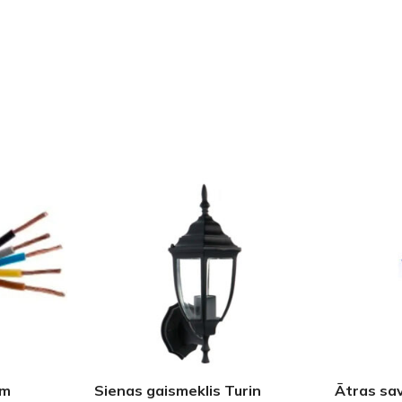
Klinkera
Mozaīkas
AUNUMS!
IESKATIES!
ļi
FLĪŽU KOLEKCIJAS
Aplūkojiet ražotāja kolekcijas, kuras 
profesionāli interjera dizaineri
mm
Sienas gaismeklis Turin
Ātras sa