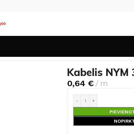
8
00
i
Kabeļi iekšdarbiem
Kabelis NYM 3×1,5 mm
Kabelis NYM
0,64
€
m
PIEVIENO
NOPIRK