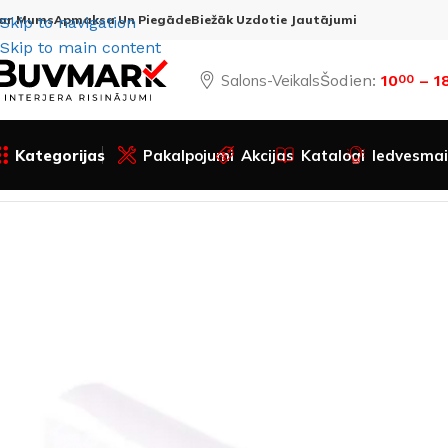
ar Mums
Apmaksa Un Piegāde
Biežāk Uzdotie Jautājumi
Skip to navigation
Skip to main content
Salons-Veikals
Šodien:
10
– 1
00
Kategorijas
Pakalpojumi
Akcijas
Katalogi
Iedvesmai
Sākums
Visas preces
Elektromateriāli
Montāžas materiāl