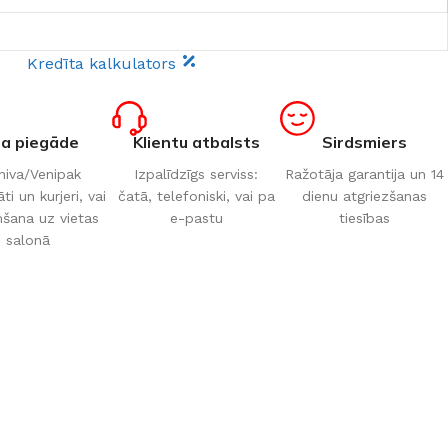
Kredīta kalkulators
ta piegāde
Klientu atbalsts
Sirdsmiers
iva/Venipak
Izpalīdzīgs serviss:
Ražotāja garantija un 14
i un kurjeri, vai
čatā, telefoniski, vai pa
dienu atgriezšanas
šana uz vietas
e-pastu
tiesības
salonā