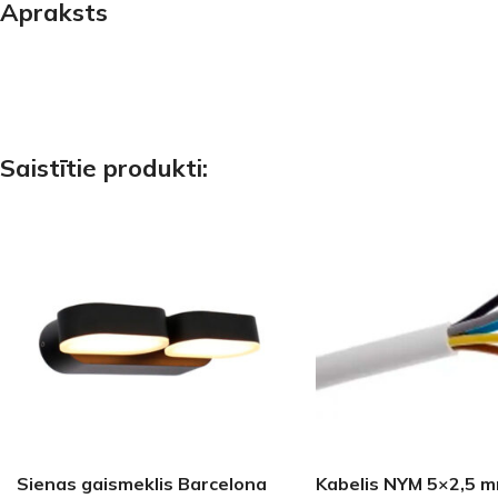
Apraksts
PALĪGINSTRUMENTI
Gumijas krāsa
Sīkāk
Sīkāk
Lāpstiņas
Mikrocements
J
Otas
SPC Sienas pane
Rullīši
Saistītie produkti:
Sienas gaismeklis Barcelona
Kabelis NYM 5×2,5 