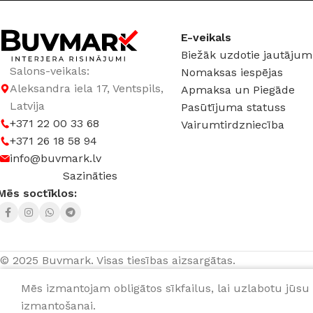
GAISMAS KRĀSU
INDEKSS (CRI)
E-veikals
Biežāk uzdotie jautājum
≥90
Salons-veikals:
Nomaksas iespējas
Aleksandra iela 17, Ventspils,
Apmaksa un Piegāde
GAISMAS PLŪSMA
Latvija
Pasūtījuma statuss
+371 22 00 33 68
Vairumtirdzniecība
570 lm
+371 26 18 58 94
info@buvmark.lv
Sazināties
JAUDA
6 W
Mēs soctīklos:
SPRIEGUMS
AC:220-240 V
© 2025 Buvmark.
Visas tiesības aizsargātas.
Mēs izmantojam obligātos sīkfailus, lai uzlabotu jūsu 
GAISMAS TEMPERATŪRA
Kabelis NYM 3×1,5 mm
0,64
€
m
izmantošanai.
P