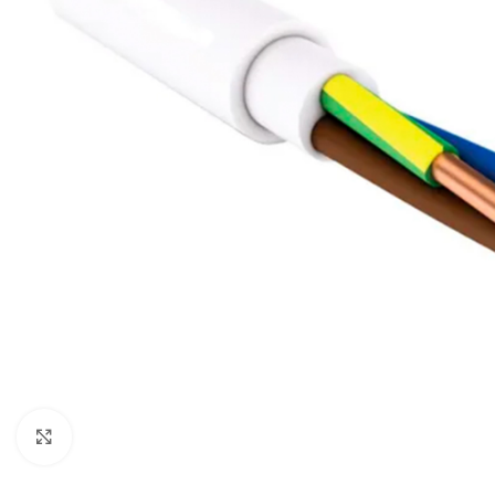
Noklikšķiniet, lai palielinātu