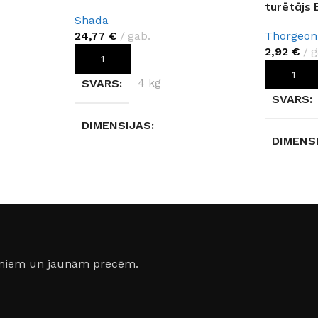
turētājs 
Shada
24,77
€
gab.
Thorgeon
2,92
€
g
PIEVIENOT GROZAM
PIEVIEN
SVARS
4 kg
SVARS
DIMENSIJAS
DIMENS
19,5 × 15,5 × 26,5 cm
20 × 10 
YM
RAŽOTĀJS
Shada
RAŽOTĀ
AIZSARDZĪBAS KLASE
COKOLA
jumiem un jaunām precēm.
IP44
KRĀSA