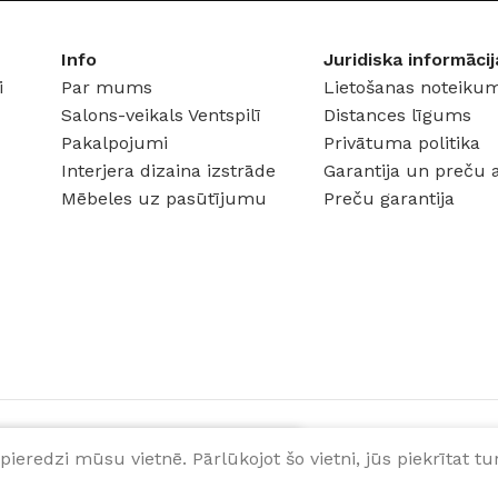
COKOLA TIPS
E27
MATERI
Info
Juridiska informācij
JAUDA
60 W
i
Par mums
Lietošanas noteikum
Salons-veikals Ventspilī
Distances līgums
SPRIEGUMS
AC:230 V
Pakalpojumi
Privātuma politika
Interjera dizaina izstrāde
Garantija un preču 
Mēbeles uz pasūtījumu
Preču garantija
pieredzi mūsu vietnē. Pārlūkojot šo vietni, jūs piekrītat 
IEVIENOT GROZAM