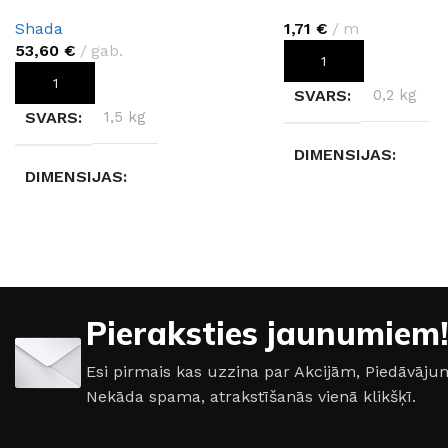
Shada
1,71
€
m
53,60
€
gab.
PIEVIENOT GROZAM
PIEVIENOT GROZAM
SVARS
0,2 kg
SVARS
1,5 kg
DIMENSIJAS
DIMENSIJAS
32 × 32 × 6,5 cm
10 × 23 × 5,4 cm
KABEĻA VEIDS
N
RAŽOTĀJS
Shada
Pieraksties jaunumiem!
AIZSARDZĪBAS KLASE
Esi pirmais kas uzzina par Akcijām, Piedāvā
Nekāda spama, atrakstīšanās vienā klikšķī.
IP54