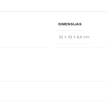
DIMENSIJAS
32 × 32 × 6,5 cm
FLĪZES
t
Flīzes
etumi
Dekoratīvās
 fasādem un mitrām
Fasādei
Skatīt
Grīdām un sienām