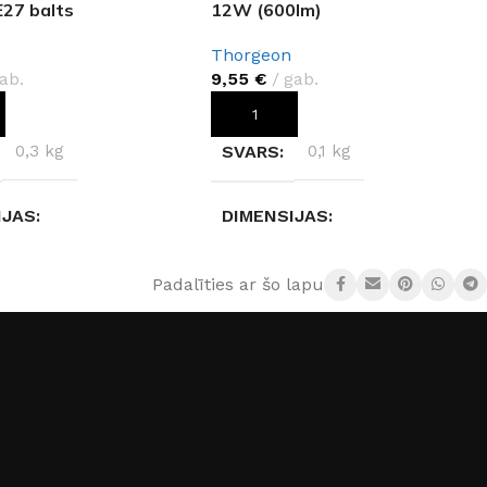
E27 balts
12W (600lm)
Thorgeon
ab.
9,55
€
gab.
OT GROZAM
PIEVIENOT GROZAM
0,3 kg
SVARS
0,1 kg
IJAS
DIMENSIJAS
× 10 cm
11,1 × 11,1 × 7,7 cm
Padalīties ar šo lapu:
JS
Thorgeon
RAŽOTĀJS
Thorgeon
 TIPS
E27
ENERGOEFEKTIVITĀTES
KLASE
Balts
G