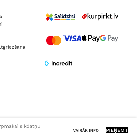
ĀLS
Plastmasa
a
COKOLA TIPS
GU10
i
JAUDA
12 W
atgriezšana
GAISMAS ATDEVE / W
50 lm / W
GAISMAS KRĀSU
INDEKSS (CRI)
≥100
turpmākai sīkdatņu
GAISMAS PLŪSMA
PIEŅEMT
VAIRĀK INFO