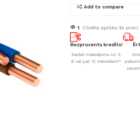
Add to compare
1
Cilvēks aplūko šo preci
Bezprocentu kredīts!
Ēr
Sadali maksājumu uz 3,
Omn
6 vai pat 12 mēnešiem*
pakomāt
saņem