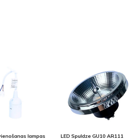
GRĪDĀM
Apakšklāji
Grīdlīstes un aksesuāri
sastādījuši
vienošanas lampas
LED Spuldze GU10 AR111