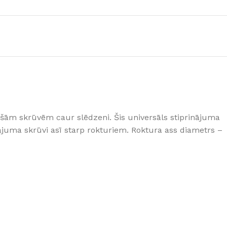
GRĪDĀM
Apakšklāji
Grīdlīstes un aksesuāri
sastādījuši
lkošām skrūvēm caur slēdzeni. Šis universāls stiprinājuma
ājuma skrūvi asī starp rokturiem. Roktura ass diametrs –