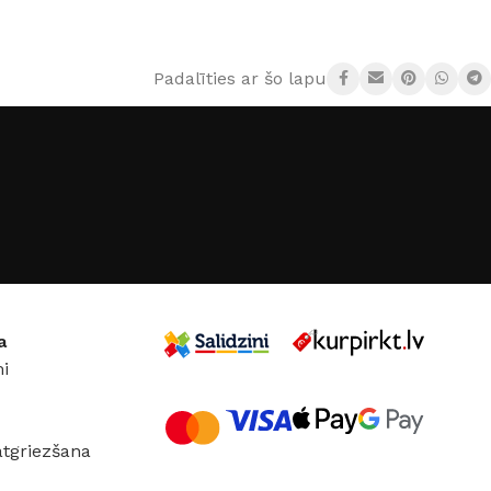
× 6 cm
17 × 12 × 6 cm
Padalīties ar šo lapu:
KRĀSA
,
Matēts hroms
,
Hroms
,
Matēts hroms
,
,
Melns
Grafits
,
Melns
ĀLS
Cinks
MATERIĀLS
Cinks
JS
iNOVO
RAŽOTĀJS
iNOVO
a
i
atgriezšana