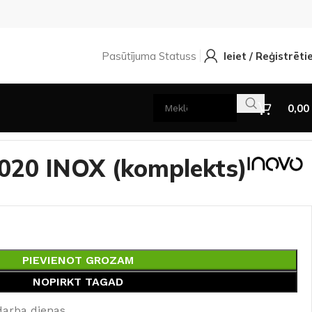
Pasūtījuma Statuss
Ieiet / Reģistrēti
0,00
1020 INOX (komplekts)
PIEVIENOT GROZAM
NOPIRKT TAGAD
darba dienas.