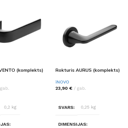
 VENTO (komplekts)
Rokturis AURUS (komplekts)
iNOVO
gab.
23,90
€
gab.
ES OPCIJAS
IZVĒLĒTIES OPCIJAS
0,2 kg
SVARS
0,25 kg
IJAS
DIMENSIJAS