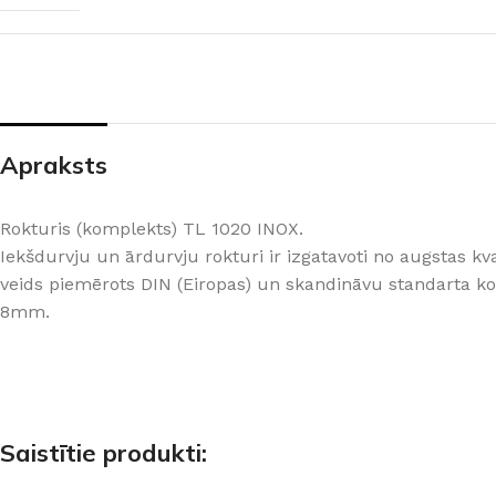
PALĪGINSTRUMENTI
Gumijas krāsa
Sīkāk
Sīkāk
Lāpstiņas
Mikrocements
J
Otas
SPC Sienas pane
Rullīši
Apraksts
Rokturis (komplekts) TL 1020 INOX.
Iekšdurvju un ārdurvju rokturi ir izgatavoti no augstas k
veids piemērots DIN (Eiropas) un skandināvu standarta kor
8mm.
Saistītie produkti: