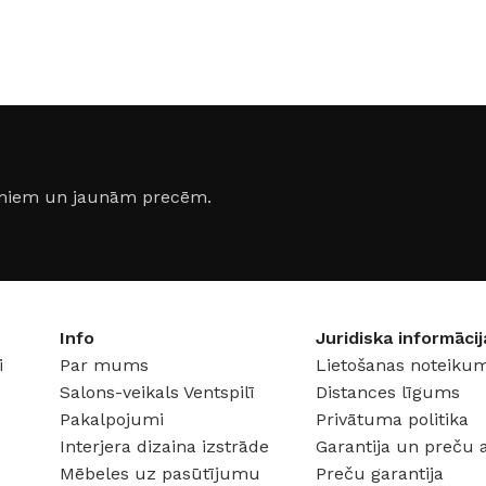
17 × 12 × 6 cm
17 × 12 
KRĀSA
KRĀSA
Nerūsējošais tērauds
siņš (2)
Hroms
fits
,
Grafits
jumiem un jaunām precēm.
MATERIĀLS
MATERI
Nerūsējošais tērauds
nijs
RAŽOTĀ
RAŽOTĀJS
iNOVO
O
Info
Juridiska informācij
i
Par mums
Lietošanas noteikum
Salons-veikals Ventspilī
Distances līgums
Pakalpojumi
Privātuma politika
Interjera dizaina izstrāde
Garantija un preču 
Mēbeles uz pasūtījumu
Preču garantija