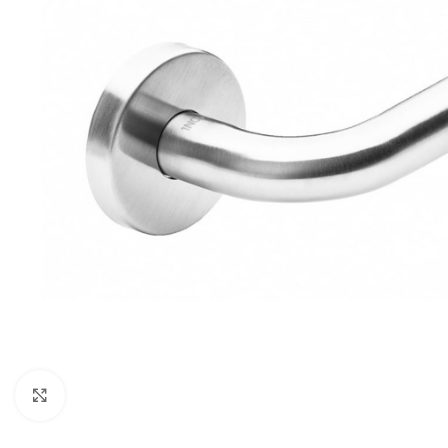
Noklikšķiniet, lai palielinātu