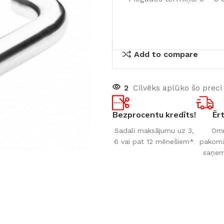
Add to compare
2
Cilvēks aplūko šo preci
Bezprocentu kredīts!
Ēr
Sadali maksājumu uz 3,
Omn
6 vai pat 12 mēnešiem*
pakomāt
saņem