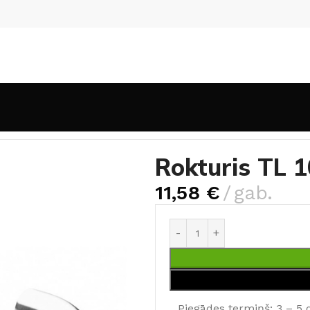
s
Rokturis TL 1020 INOX (komplekts)
Rokturis TL 
11,58
€
gab.
Piegādes termiņš: 3 – 5 