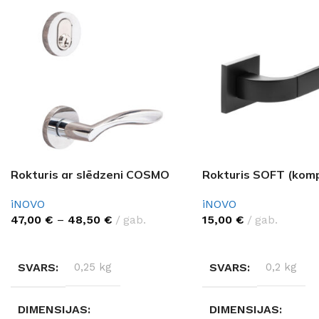
Rokturis ar slēdzeni COSMO
Rokturis SOFT (komp
iNOVO
iNOVO
47,00
€
–
48,50
€
gab.
15,00
€
gab.
IZVĒLĒTIES OPCIJAS
IZVĒLĒTIES OPCIJAS
SVARS
0,25 kg
SVARS
0,2 kg
DIMENSIJAS
DIMENSIJAS