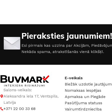
17 × 12 × 6 cm
17 × 12 × 6 cm
RAŽOTĀJS
iNOVO
KRĀSA
Pieraksties jaunumiem!
Vecs misiņš
,
Vecs mi
KRĀSA
,
Matēts hroms
,
Gra
Esi pirmais kas uzzina par Akcijām, Piedāvā
Melns
Nekāda spama, atrakstīšanās vienā klikšķī.
Vecs misiņš
,
Hroms
,
Matēts hroms
MATERIĀLS
Alumī
MATERIĀLS
Cinks
RAŽOTĀJS
iNOV
E-veikals
Biežāk uzdotie jautājum
SLĒDZENES VEIDS
Salons-veikals:
Nomaksas iespējas
Aleksandra iela 17, Ventspils,
Apmaksa un Piegāde
Cilindram
Latvija
Pasūtījuma statuss
+371 22 00 33 68
Vairumtirdzniecība