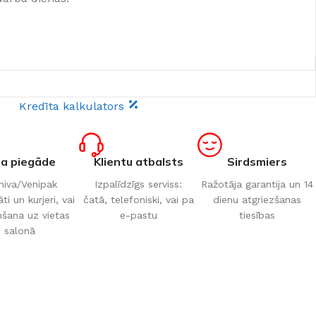
Kredīta kalkulators
ta piegāde
Klientu atbalsts
Sirdsmiers
iva/Venipak
Izpalīdzīgs serviss:
Ražotāja garantija un 14
i un kurjeri, vai
čatā, telefoniski, vai pa
dienu atgriezšanas
šana uz vietas
e-pastu
tiesības
salonā