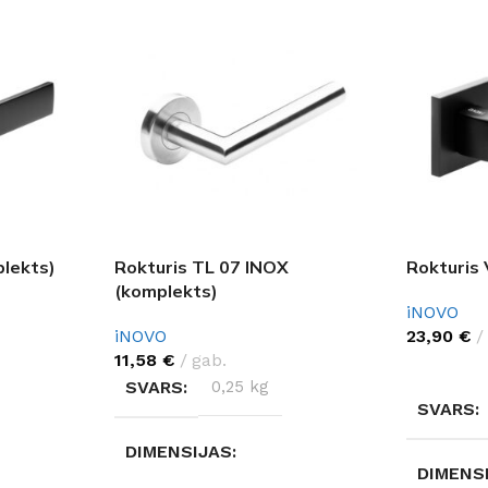
lekts)
Rokturis TL 07 INOX
Rokturis
(komplekts)
iNOVO
iNOVO
23,90
€
11,58
€
gab.
IZVĒLĒTI
SVARS
0,25 kg
SVARS
DIMENSIJAS
DIMENS