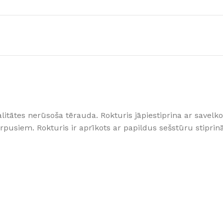
Klinkera
Mozaīkas
AUNUMS!
IESKATIES!
ļi
FLĪŽU KOLEKCIJAS
Aplūkojiet ražotāja kolekcijas, kuras 
profesionāli interjera dizaineri
valitātes nerūsoša tērauda. Rokturis jāpiestiprina ar save
pusiem. Rokturis ir aprīkots ar papildus sešstūru stiprin