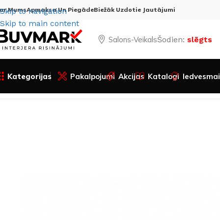
ar Mums
Apmaksa Un Piegāde
Biežāk Uzdotie Jautājumi
Skip to navigation
Skip to main content
Salons-Veikals
Šodien:
slēgts
Kategorijas
Pakalpojumi
Akcijas
Katalogi
Iedvesmai
Sākums
Visas preces
Durvju furnitūra
Rokturi un uzlika