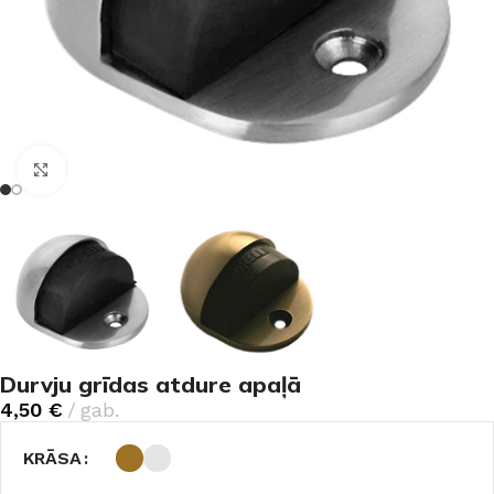
Noklikšķiniet, lai palielinātu
Durvju grīdas atdure apaļā
4,50
€
gab.
KRĀSA