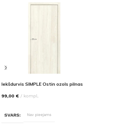
Iekšdurvis SIMPLE Ostin ozols pilnas
99,00
€
kompl.
IZVĒLĒTIES OPCIJAS
SVARS
Nav pieejams