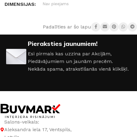
DIMENSIJAS
Nav pieejams
DURVJU VĒRŠANĀS PUSE
Kreisā
,
Labā
Padalīties ar šo lapu:
DURVJU VĒRTNES IZMĒRI
Pieraksties jaunumiem!
Esi pirmais kas uzzina par Akcijām,
600 × 2000 mm
,
700 × 2000 mm
,
800 × 2000 mm
,
900 ×
Piedāvājumiem un jaunām precēm.
2000 mm
Nekāda spama, atrakstīšanās vienā klikšķī.
DURVJU MATERIĀLS
Ekofinieris
Salons-veikals:
Aleksandra iela 17, Ventspils,