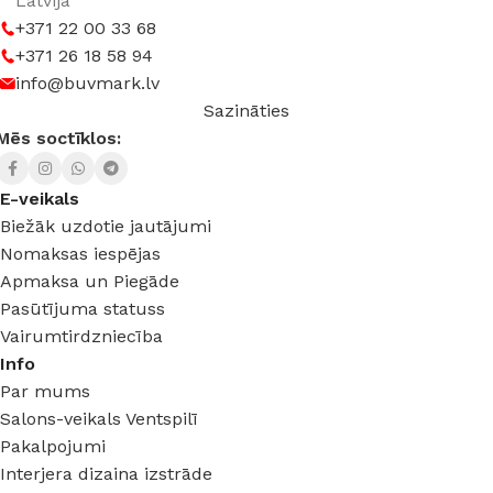
Latvija
+371 22 00 33 68
+371 26 18 58 94
info@buvmark.lv
Sazināties
Mēs soctīklos:
E-veikals
Biežāk uzdotie jautājumi
Nomaksas iespējas
Apmaksa un Piegāde
Pasūtījuma statuss
Vairumtirdzniecība
Info
Par mums
Salons-veikals Ventspilī
Pakalpojumi
Interjera dizaina izstrāde