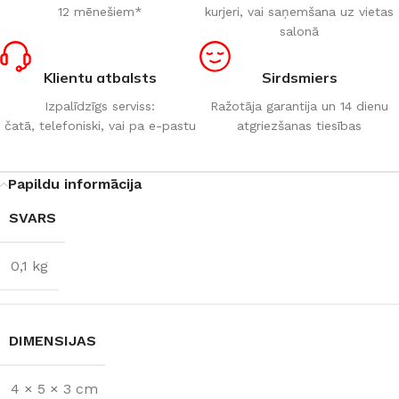
12 mēnešiem*
kurjeri, vai saņemšana uz vietas
salonā
Klientu atbalsts
Sirdsmiers
Izpalīdzīgs serviss:
Ražotāja garantija un 14 dienu
čatā, telefoniski, vai pa e-pastu
atgriezšanas tiesības
Papildu informācija
SVARS
0,1 kg
DIMENSIJAS
4 × 5 × 3 cm