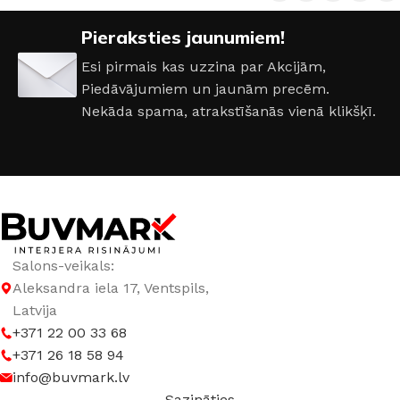
Pieraksties jaunumiem!
MATERIĀLS
Alumīnijs
Esi pirmais kas uzzina par Akcijām,
Piedāvājumiem un jaunām precēm.
RAŽOTĀJS
iNOVO
Nekāda spama, atrakstīšanās vienā klikšķī.
Salons-veikals:
Aleksandra iela 17, Ventspils,
Latvija
+371 22 00 33 68
+371 26 18 58 94
info@buvmark.lv
Sazināties