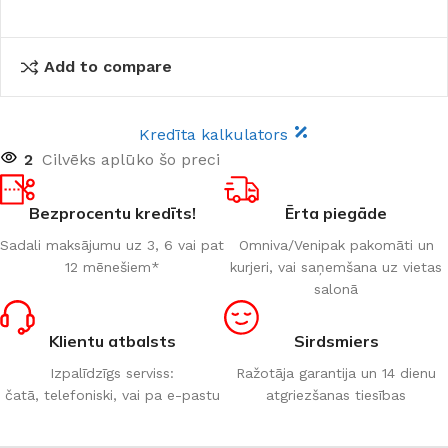
Add to compare
Kredīta kalkulators
2
Cilvēks aplūko šo preci
Bezprocentu kredīts!
Ērta piegāde
Sadali maksājumu uz 3, 6 vai pat
Omniva/Venipak pakomāti un
12 mēnešiem*
kurjeri, vai saņemšana uz vietas
salonā
Klientu atbalsts
Sirdsmiers
Izpalīdzīgs serviss:
Ražotāja garantija un 14 dienu
čatā, telefoniski, vai pa e-pastu
atgriezšanas tiesības