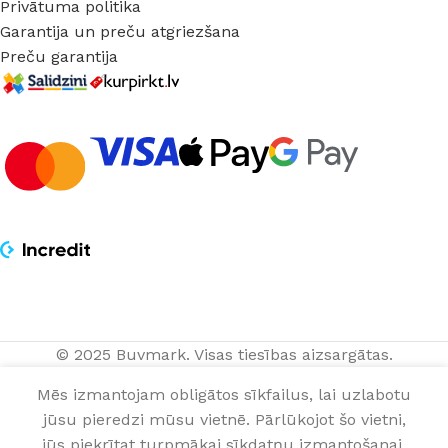
Privātuma politika
Garantija un preču atgriezšana
Preču garantija
© 2025 Buvmark.
Visas tiesības aizsargātas.
Montāžas
PIEVIENOT 
10,00
€
plāksne
Mēs izmantojam obligātos sīkfailus, lai uzlabotu
gab.
NOPIRKT TAGAD
GEZE TS2000
jūsu pieredzi mūsu vietnē. Pārlūkojot šo vietni,
0
jūs piekrītat turpmākai sīkdatņu izmantošanai.