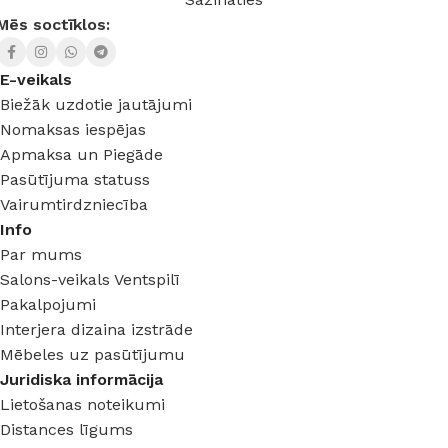
Mēs soctīklos:
E-veikals
Biežāk uzdotie jautājumi
Nomaksas iespējas
Apmaksa un Piegāde
Pasūtījuma statuss
Vairumtirdzniecība
Info
Par mums
Salons-veikals Ventspilī
Pakalpojumi
Interjera dizaina izstrāde
Mēbeles uz pasūtījumu
Juridiska informācija
Lietošanas noteikumi
Distances līgums