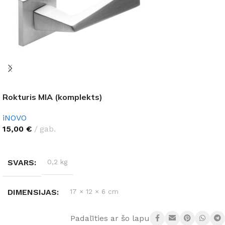
Rokturis MIA (komplekts)
iNOVO
15,00
€
gab.
IZVĒLĒTIES OPCIJAS
SVARS
0,2 kg
DIMENSIJAS
17 × 12 × 6 cm
Padalīties ar šo lapu:
KRĀSA
Vecs misiņš
,
Matēts hroms