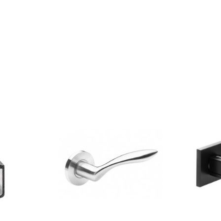
Klinkera
Mozaīkas
AUNUMS!
IESKATIES!
ļi
FLĪŽU KOLEKCIJAS
Aplūkojiet ražotāja kolekcijas, kuras 
profesionāli interjera dizaineri