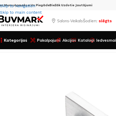
ar Mums
Apmaksa Un Piegāde
Biežāk Uzdotie Jautājumi
Skip to navigation
Skip to main content
Salons-Veikals
Šodien:
slēgts
Kategorijas
Pakalpojumi
Akcijas
Katalogi
Iedvesmai
Sākums
Visas preces
Durvju furnitūra
Bīdāmās sistēmas