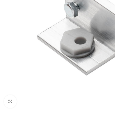
Noklikšķiniet, lai palielinātu