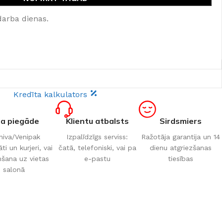
darba dienas.
Kredīta kalkulators
ta piegāde
Klientu atbalsts
Sirdsmiers
iva/Venipak
Izpalīdzīgs serviss:
Ražotāja garantija un 14
i un kurjeri, vai
čatā, telefoniski, vai pa
dienu atgriezšanas
šana uz vietas
e-pastu
tiesības
salonā