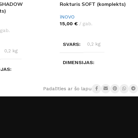
s SHADOW
Rokturis SOFT (komplekts)
ts)
iNOVO
15,00
€
gab.
gab.
IZVĒLĒTIES OPCIJAS
ES OPCIJAS
SVARS
0,2 kg
0,2 kg
DIMENSIJAS
IJAS
17 × 12 × 6 cm
× 6 cm
Padalīties ar šo lapu:
KRĀSA
Grafits
,
Melns
Vecs misiņš
,
Vecs misiņš (2)
,
Matēts hroms
,
Grafits
,
ĀLS
Cinks
Melns