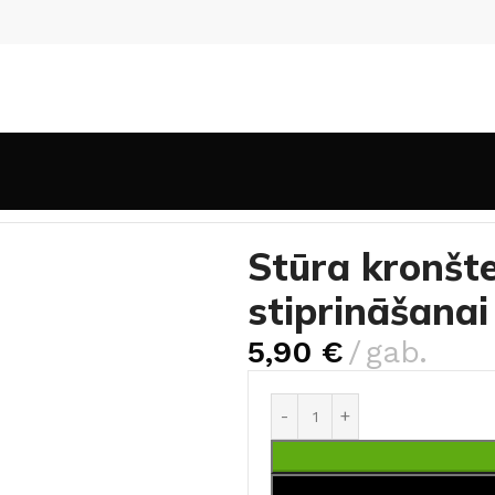
Stūra kronšteins sliedes stiprināšanai ar regulējumu
Stūra kronšte
stiprināšanai
5,90
€
gab.