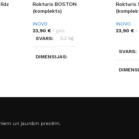
līdz
Rokturis BOSTON
Rokturi
(komplekts)
(komplek
iNOVO
iNOVO
23,90
€
gab.
23,90
€
SVARS
0,2 kg
IZVĒLĒTI
SVARS
DIMENSIJAS
DIMENS
17 × 12 × 6 cm
17 × 12 
KRĀSA
KRĀSA
Nerūsējošais tērauds
MATERI
jumiem un jaunām precēm.
MATERIĀLS
Alumīnijs