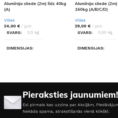
Alumīnija sliede (2m) līdz 40kg
Alumīnija sliede (2m) 
(A)
160kg (A/B/C/D)
Villes
Villes
24,00
€
gab.
29,00
€
gab.
SVARS
0,5 kg
SVARS
0,55 kg
DIMENSIJAS
DIMENSIJAS
200 × 6 × 6 cm
200 × 6 × 6 cm
RAŽOTĀJS
Villes
RAŽOTĀJS
Villes
Pieraksties jaunumiem!
Esi pirmais kas uzzina par Akcijām, Piedāvā
Nekāda spama, atrakstīšanās vienā klikšķī.