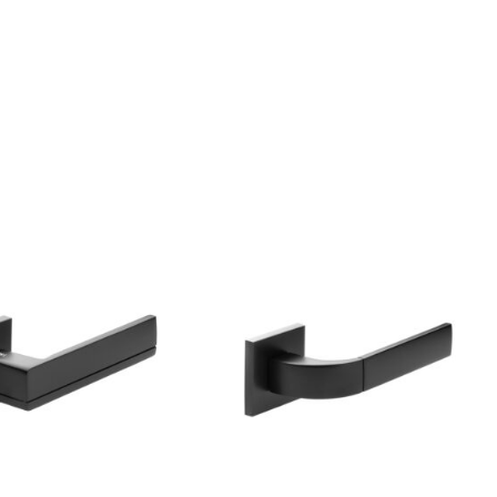
GRĪDĀM
Apakšklāji
Grīdlīstes un aksesuāri
sastādījuši