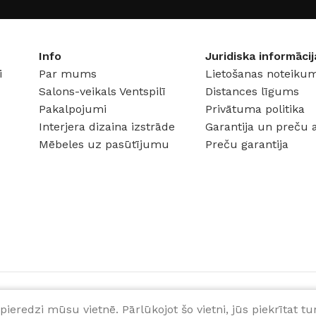
RAŽOTĀ
RAŽOTĀJS
iNOVO
Info
Juridiska informācij
i
Par mums
Lietošanas noteikum
Salons-veikals Ventspilī
Distances līgums
Pakalpojumi
Privātuma politika
Interjera dizaina izstrāde
Garantija un preču 
Mēbeles uz pasūtījumu
Preču garantija
pieredzi mūsu vietnē. Pārlūkojot šo vietni, jūs piekrītat 