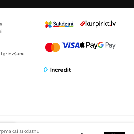
JS
iNOVO
MATERIĀLS
Alumīnijs
RAŽOTĀJS
iNOVO
a
i
atgriezšana
turpmākai sīkdatņu