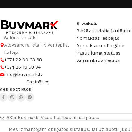
E-veikals
Biežāk uzdotie jautājum
Salons-veikals:
Nomaksas iespējas
Aleksandra iela 17, Ventspils,
Apmaksa un Piegāde
Latvija
Pasūtījuma statuss
+371 22 00 33 68
Vairumtirdzniecība
+371 26 18 58 94
info@buvmark.lv
Sazināties
Mēs soctīklos:
© 2025 Buvmark.
Visas tiesības aizsargātas.
Mēs izmantojam obligātos sīkfailus, lai uzlabotu jūsu 