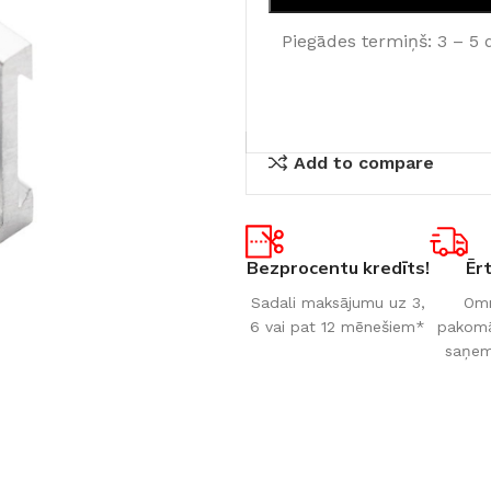
Piegādes termiņš: 3 – 5 
Add to compare
Bezprocentu kredīts!
Ēr
Sadali maksājumu uz 3,
Omn
6 vai pat 12 mēnešiem*
pakomāt
saņem