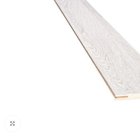
Noklikšķiniet, lai palielinātu