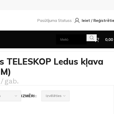
Pasūtījuma Statuss
Ieiet / Reģistrēti
0,00
EMIUM)
ls TELESKOP Ledus kļava
UM)
gab.
IZMĒRI