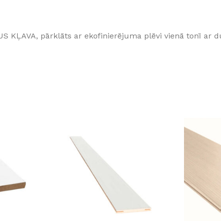
Klinkera
Mozaīkas
AUNUMS!
IESKATIES!
AVA, pārklāts ar ekofinierējuma plēvi vienā tonī ar du
ļi
FLĪŽU KOLEKCIJAS
Aplūkojiet ražotāja kolekcijas, kuras 
profesionāli interjera dizaineri