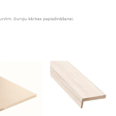
GRĪDĀM
Apakšklāji
rvīm. Durvju kārbas paplašināšanai.
Grīdlīstes un aksesuāri
sastādījuši