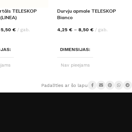
ortāls TELESKOP
Durvju apmale TELESKOP
 (LINEA)
Bianco
15,50
€
gab.
4,25
€
–
8,50
€
gab.
ES OPCIJAS
IZVĒLĒTIES OPCIJAS
IJAS
DIMENSIJAS
ejams
Nav pieejams
ZMĒRI
IZMĒRI
110 cm
,
220 cm
Padalīties ar šo lapu:
0×8 mm
,
00×8 mm
100 cm
,
200 cm