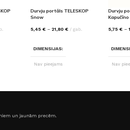
SKOP
Durvju portāls TELESKOP
Durvju p
Snow
Kapučīno
b.
5,45
€
–
21,80
€
gab.
5,75
€
–
IZVĒLĒTIES OPCIJAS
IZVĒLĒTI
DIMENSIJAS
DIMENS
Nav pieejams
Nav pie
20 cm
PILNI IZMĒRI
PILNI I
2130×100×10 mm
,
2150×10
2130×200×10 mm
2150×2
jumiem un jaunām precēm.
IZMĒRI
100 cm
,
200 cm
IZMĒRI