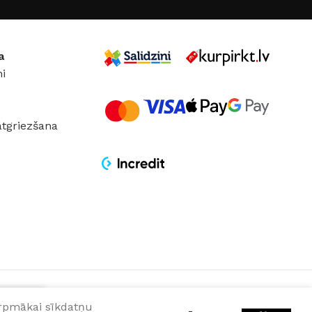
a
i
atgriezšana
turpmākai sīkdatņu