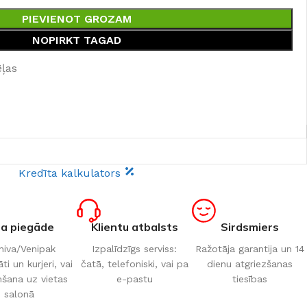
PIEVIENOT GROZAM
NOPIRKT TAGAD
ēļas
Kredīta kalkulators
ta piegāde
Klientu atbalsts
Sirdsmiers
iva/Venipak
Izpalīdzīgs serviss:
Ražotāja garantija un 14
i un kurjeri, vai
čatā, telefoniski, vai pa
dienu atgriezšanas
šana uz vietas
e-pastu
tiesības
salonā