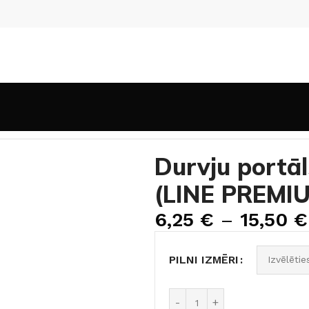
dinājumi
Durvju portāls TELESKOP Ledus kļava (LINE PR
Durvju portā
(LINE PREMI
6,25
€
–
15,50
€
PILNI IZMĒRI