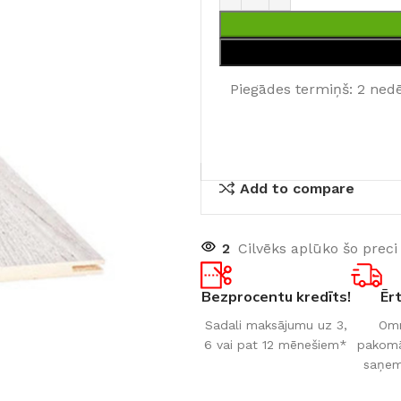
Piegādes termiņš: 2 ned
Add to compare
2
Cilvēks aplūko šo preci
Bezprocentu kredīts!
Ēr
Sadali maksājumu uz 3,
Omn
6 vai pat 12 mēnešiem*
pakomāt
saņem