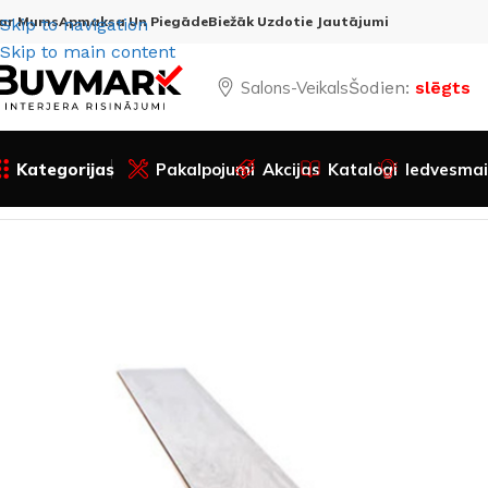
ar Mums
Apmaksa Un Piegāde
Biežāk Uzdotie Jautājumi
Skip to navigation
Skip to main content
Salons-Veikals
Šodien:
slēgts
Kategorijas
Pakalpojumi
Akcijas
Katalogi
Iedvesmai
Sākums
Visas preces
Durvis
Iekšdurvis
Iekšdurvju papil