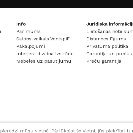
Info
Juridiska informācij
i
Par mums
Lietošanas noteikum
Salons-veikals Ventspilī
Distances līgums
Pakalpojumi
Privātuma politika
Interjera dizaina izstrāde
Garantija un preču 
Mēbeles uz pasūtījumu
Preču garantija
pieredzi mūsu vietnē. Pārlūkojot šo vietni, jūs piekrītat 