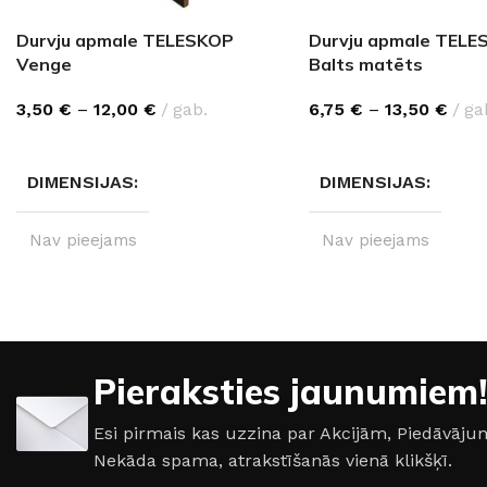
Durvju apmale TELESKOP
Durvju apmale TELE
Venge
Balts matēts
3,50
€
–
12,00
€
gab.
6,75
€
–
13,50
€
ga
IZVĒLĒTIES OPCIJAS
IZVĒLĒTIES OPCIJAS
DIMENSIJAS
DIMENSIJAS
Nav pieejams
Nav pieejams
IZMĒRI
110 cm
,
220 cm
IZMĒRI
110 cm
,
2
PILNI IZMĒRI
Pieraksties jaunumiem!
2200×70×8×25 mm
,
Esi pirmais kas uzzina par Akcijām, Piedāvā
2200×70×8×70 mm
Nekāda spama, atrakstīšanās vienā klikšķī.