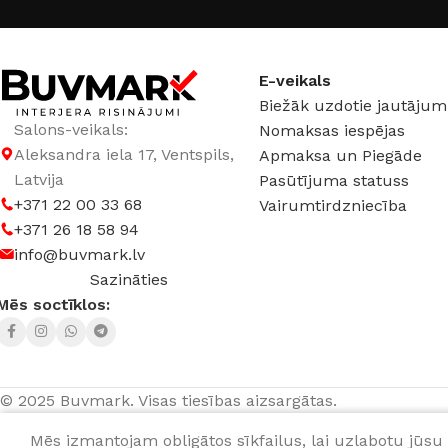
E-veikals
Biežāk uzdotie jautājum
Salons-veikals:
Nomaksas iespējas
Aleksandra iela 17, Ventspils,
Apmaksa un Piegāde
Latvija
Pasūtījuma statuss
+371 22 00 33 68
Vairumtirdzniecība
+371 26 18 58 94
info@buvmark.lv
Sazināties
Mēs soctīklos:
© 2025 Buvmark.
Visas tiesības aizsargātas.
Mēs izmantojam obligātos sīkfailus, lai uzlabotu jūsu 