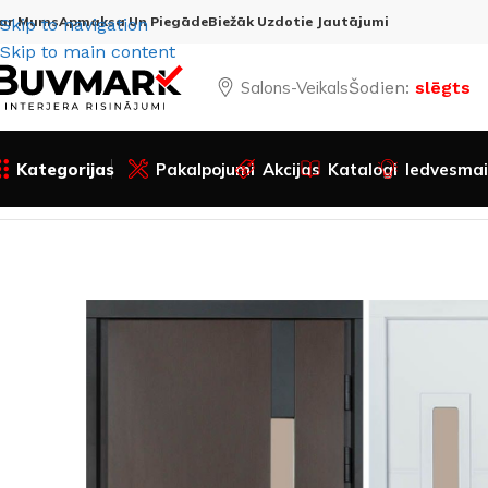
ar Mums
Apmaksa Un Piegāde
Biežāk Uzdotie Jautājumi
Skip to navigation
Skip to main content
Salons-Veikals
Šodien:
slēgts
Kategorijas
Pakalpojumi
Akcijas
Katalogi
Iedvesmai
Sākums
Visas preces
Durvis
Ārdurvis
Metāla ārdurvis
Ār