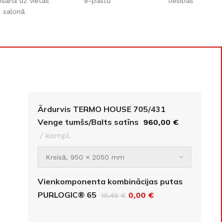
šana uz vietas
e-pastu
tiesības
salonā
Ārdurvis TERMO HOUSE 705/431
Venge tumšs/Balts satīns
960,00
€
kompl.
GRĪDAS SEGUMI
JAUNUMS!
Grīdas segumi
Naturālas grīdas no masīvkoka
Vienkomponenta kombinācijas putas
PURLOGIC® 65
0,00
€
10,48
€
Parketa grīdas
Skatīt
Vinila grīdas