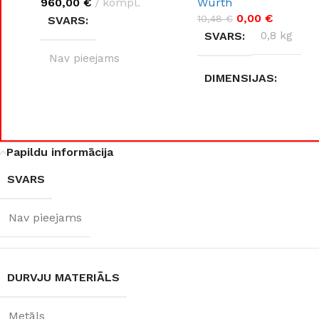
960,00
€
kompl.
Wurth
PALĪGINSTRUMENTI
Gumijas krāsa
Sīkāk
Sīkāk
0,00
€
10,48
€
SVARS
Lāpstiņas
Mikrocements
SVARS
0,8 kg
J
Nav pieejams
Otas
SPC Sienas pane
DIMENSIJAS
Rullīši
DIMENSIJAS
8 × 8 × 30 cm
Nav pieejams
Papildu informācija
RAŽOTĀJS
Wurth
DURVJU MATERIĀLS
SVARS
Metāls
Nav pieejams
DURVJU
VĒRŠANĀS PUSE
DURVJU MATERIĀLS
Kreisā
,
Labā
Metāls