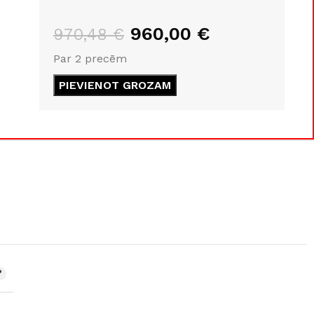
GRĪDĀM
960,00
€
970,48
€
Apakšklāji
Grīdlīstes un aksesuāri
Par 2 precēm
sastādījuši
PIEVIENOT GROZAM