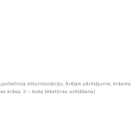
olistirola siltumizolāciju. Ārējais pārklājums: krāsota
bas krāsa, 3 – koka tekstūras uzklāšana)