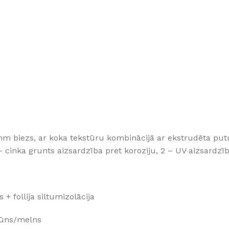
m biezs, ar koka tekstūru kombinācijā ar ekstrudēta putup
– cinka grunts aizsardzība pret koroziju, 2 – UV aizsardzī
+ follija siltumizolācija
rūns/melns