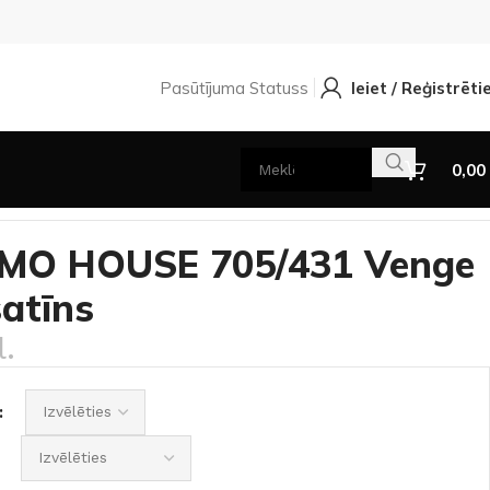
Pasūtījuma Statuss
Ieiet / Reģistrēti
0,00
RMO HOUSE 705/431 Venge
atīns
.