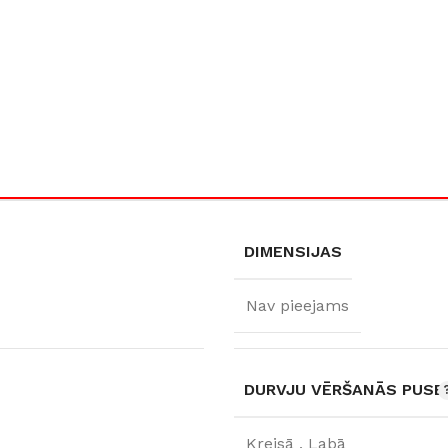
Klinkera
Mozaīkas
AUNUMS!
IESKATIES!
ļi
FLĪŽU KOLEKCIJAS
Aplūkojiet ražotāja kolekcijas, kuras 
profesionāli interjera dizaineri
DIMENSIJAS
Nav pieejams
DURVJU VĒRŠANĀS PUSE
Kreisā
,
Labā