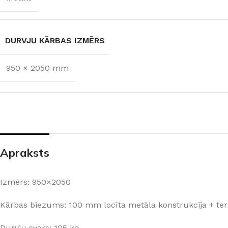
DURVJU KĀRBAS
IZMĒRS
DURVJU KĀRBAS IZMĒRS
950 × 2050 mm
950 × 2050 mm
Apraksts
Izmērs: 950×2050
Kārbas biezums: 100 mm locīta metāla konstrukcija + t
Durvju svars: 105 kg