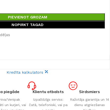
PIEVIENOT GROZAM
NOPIRKT TAGAD
edēļas
Kredīta kalkulators
ta piegāde
Klientu atbalsts
Sirdsmiers
iva/Venipak
Izpalīdzīgs serviss:
Ražotāja garantija un 14
i un kurjeri, vai
čatā, telefoniski, vai pa
dienu atgriezšanas