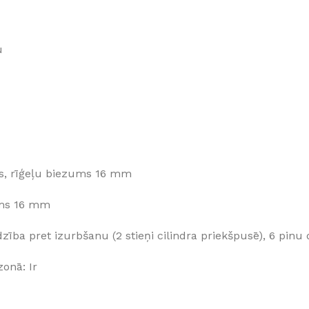
u
is, rīģeļu biezums 16 mm
zums 16 mm
sardzība pret izurbšanu (2 stieņi cilindra priekšpusē), 6 pin
onā: Ir