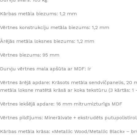
Kārbas metāla biezums: 1,2 mm
Vērtnes konstrukciju metāla biezums: 1,2 mm
Ārējās metāla loksnes biezums: 1,2 mm
Vērtnes biezums: 95 mm
Durvju vērtnes mala apšūta ar MDF: Ir
Vērtnes ārējā apdare: Krāsots metāla sendvičpanelis, 20 m
metāla loksne matētā krāsā ar koka tekstūru (3 kārtās: 1 
Vērtnes iekšējā apdare: 16 mm mitrumizturīgs MDF
Vērtnes pildījums: Minerālvate + ekstrudēts putupolistirols 
Kārbas metāla krāsa: «Metallic Wood/Metallic Black» – b