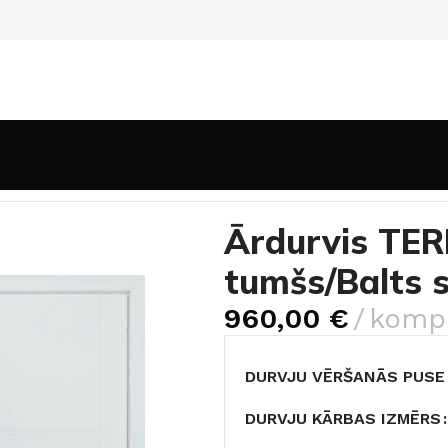
durvis TERMO HOUSE 705/431 Venge tumšs/Balts satīns
Ārdurvis TE
tumšs/Balts s
960,00
€
kompl
DURVJU VĒRŠANĀS PUSE
DURVJU KĀRBAS IZMĒRS