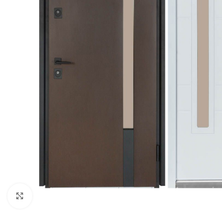
Noklikšķiniet, lai palielinātu