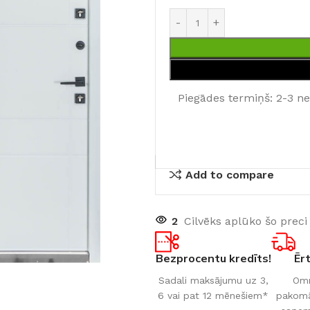
Piegādes termiņš: 2-3 n
Add to compare
2
Cilvēks aplūko šo preci
Bezprocentu kredīts!
Ēr
Sadali maksājumu uz 3,
Omn
6 vai pat 12 mēnešiem*
pakomāt