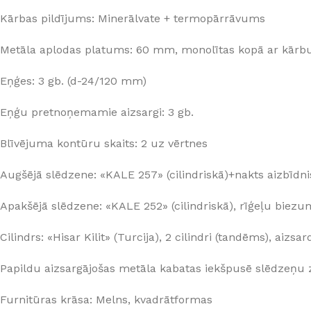
Kārbas pildījums: Minerālvate + termopārrāvums
Metāla aplodas platums: 60 mm, monolītas kopā ar kārb
Eņģes: 3 gb. (d-24/120 mm)
Eņģu pretnoņemamie aizsargi: 3 gb.
Blīvējuma kontūru skaits: 2 uz vērtnes
Augšējā slēdzene: «KALE 257» (cilindriskā)+nakts aizbīdn
Apakšējā slēdzene: «KALE 252» (cilindriskā), rīģeļu bie
Cilindrs: «Hisar Kilit» (Turcija), 2 cilindri (tandēms), aiz
Papildu aizsargājošas metāla kabatas iekšpusē slēdzeņu z
Furnitūras krāsa: Melns, kvadrātformas