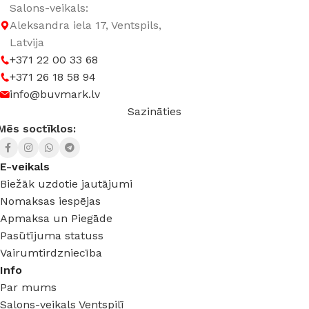
Salons-veikals:
Aleksandra iela 17, Ventspils,
Latvija
+371 22 00 33 68
+371 26 18 58 94
info@buvmark.lv
Sazināties
Mēs soctīklos:
E-veikals
Biežāk uzdotie jautājumi
Nomaksas iespējas
Apmaksa un Piegāde
Pasūtījuma statuss
Vairumtirdzniecība
Info
Par mums
Salons-veikals Ventspilī