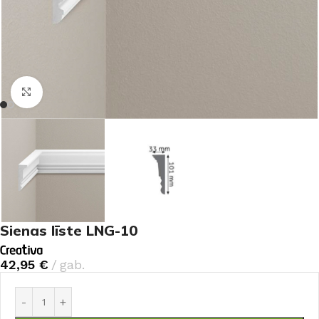
Noklikšķiniet, lai palielinātu
Sienas līste LNG-10
42,95
€
gab.