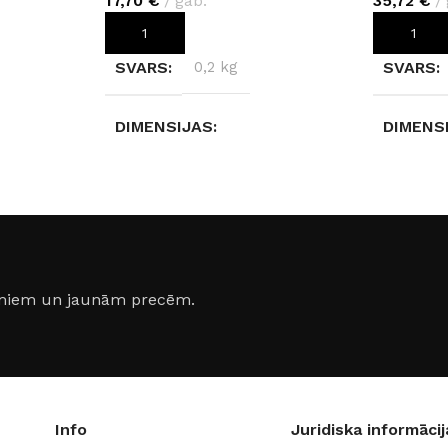
17,70
€
gab.
35,72
€
PIEVIENOT GROZAM
PIEVIEN
SVARS
0,2 kg
SVARS
DIMENSIJAS
DIMENS
240 × 2 × 4 cm
240 × 7 
uretāns
MATERIĀLS
Poliuretāns
MATERI
iva
RAŽOTĀJS
Creativa
RAŽOTĀ
jumiem un jaunām precēm.
Info
Juridiska informācij