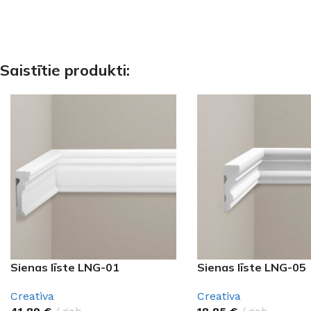
PALĪGINSTRUMENTI
Gumijas krāsa
Sīkāk
Sīkāk
Lāpstiņas
Mikrocements
J
Otas
SPC Sienas pane
Saistītie produkti:
Rullīši
Sienas līste LNG-01
Sienas līste LNG-05
Creativa
Creativa