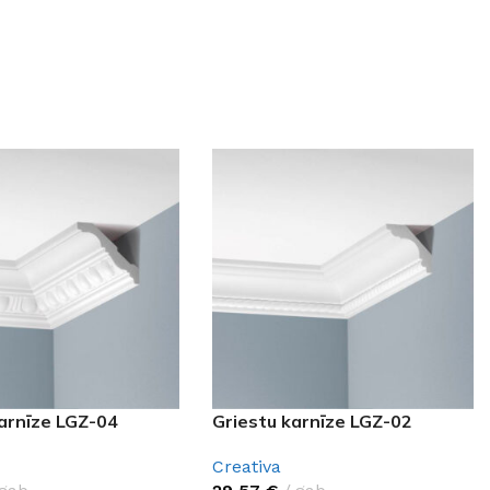
GRĪDĀM
Apakšklāji
Grīdlīstes un aksesuāri
sastādījuši
karnīze LGZ-04
Griestu karnīze LGZ-02
Creativa