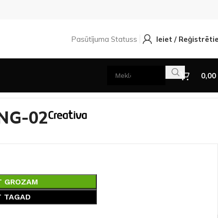
Pasūtījuma Statuss
Ieiet / Reģistrēti
0,00
LNG-02
T GROZAM
T TAGAD