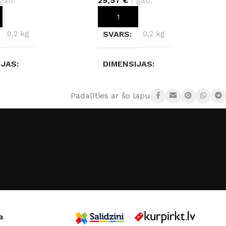
gab.
29,57
€
gab.
OT GROZAM
PIEVIENOT GROZAM
0,2 kg
SVARS
0,2 kg
IJAS
DIMENSIJAS
× 8 cm
240 × 5,5 × 6,5 cm
Padalīties ar šo lapu:
ĀLS
Poliuretāns
MATERIĀLS
Poliuretāns
JS
Creativa
RAŽOTĀJS
Creativa
a