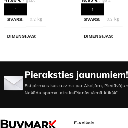
41,89
€
gab.
18,85
€
gab.
PIEVIENOT GROZAM
PIEVIENOT GROZAM
SVARS
0,2 kg
SVARS
0,2 kg
DIMENSIJAS
DIMENSIJAS
240 × 2,8 × 9 cm
240 × 1,7 × 5,2 cm
MATERIĀLS
Poliuretāns
MATERIĀLS
Poli
Pieraksties jaunumiem!
RAŽOTĀJS
Creativa
RAŽOTĀJS
Creat
Esi pirmais kas uzzina par Akcijām, Piedāvā
Nekāda spama, atrakstīšanās vienā klikšķī.
E-veikals