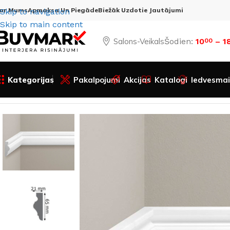
ar Mums
Apmaksa Un Piegāde
Biežāk Uzdotie Jautājumi
Skip to navigation
Skip to main content
Salons-Veikals
Šodien:
10
– 1
00
Kategorijas
Pakalpojumi
Akcijas
Katalogi
Iedvesmai
Sākums
Visas preces
Dekors
Sienas līstes
Sienas līste L