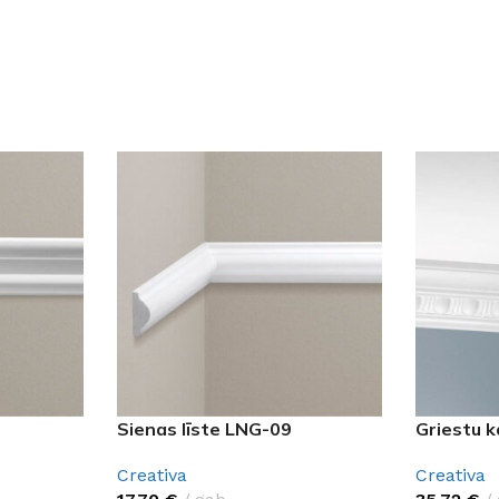
Klinkera
Mozaīkas
AUNUMS!
IESKATIES!
ļi
FLĪŽU KOLEKCIJAS
Aplūkojiet ražotāja kolekcijas, kuras 
profesionāli interjera dizaineri
Sienas līste LNG-09
Griestu 
Creativa
Creativa