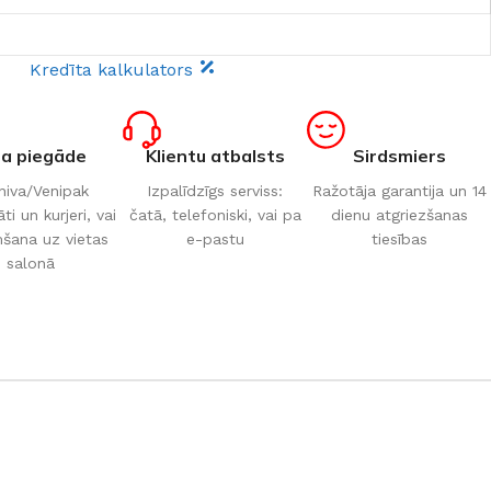
Kredīta kalkulators
ta piegāde
Klientu atbalsts
Sirdsmiers
iva/Venipak
Izpalīdzīgs serviss:
Ražotāja garantija un 14
i un kurjeri, vai
čatā, telefoniski, vai pa
dienu atgriezšanas
šana uz vietas
e-pastu
tiesības
salonā