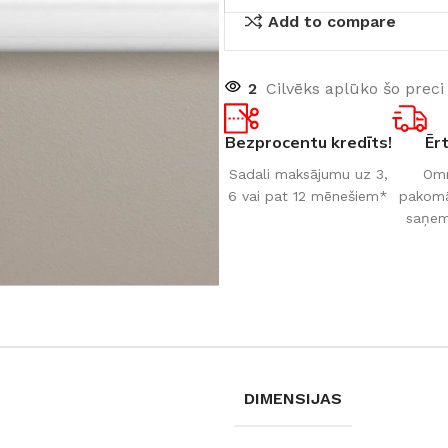
Add to compare
2
Cilvēks aplūko šo preci
Bezprocentu kredīts!
Ēr
Sadali maksājumu uz 3,
Omn
6 vai pat 12 mēnešiem*
pakomāt
saņem
DIMENSIJAS