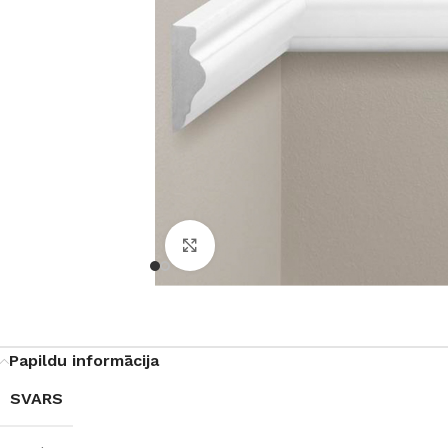
Noklikšķiniet, lai palielinātu
Papildu informācija
SVARS