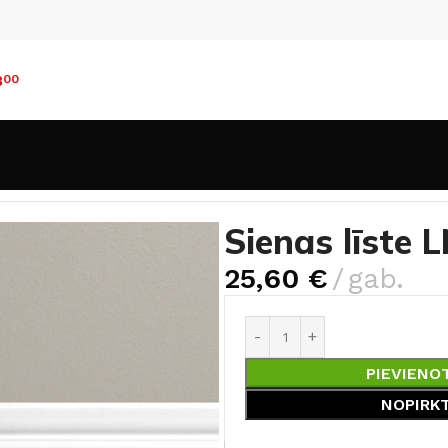
8
00
NG-02
Sienas līste 
25,60
€
gab.
PIEVIENO
NOPIRK