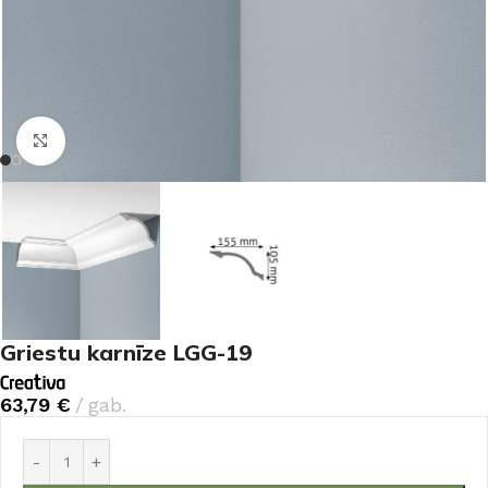
Noklikšķiniet, lai palielinātu
Griestu karnīze LGG-19
63,79
€
gab.