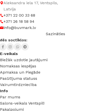
Aleksandra iela 17, Ventspils,
Latvija
+371 22 00 33 68
+371 26 18 58 94
info@buvmark.lv
Sazināties
Mēs soctīklos:
E-veikals
Biežāk uzdotie jautājumi
Nomaksas iespējas
Apmaksa un Piegāde
Pasūtījuma statuss
Vairumtirdzniecība
Info
Par mums
Salons-veikals Ventspilī
Pakalpojumi