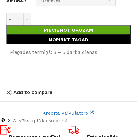
SMARŽA
PIEVIENOT GROZAM
NOPIRKT TAGAD
Piegādes termiņš: 3 – 5 darba dienas.
Add to compare
Kredīta kalkulators
2
Cilvēks aplūko šo preci
Bezprocentu kredīts!
Ērta piegāde