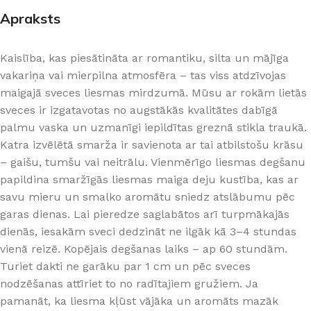
Apraksts
Kaislība, kas piesātināta ar romantiku, silta un mājīga
vakariņa vai mierpilna atmosfēra – tas viss atdzīvojas
maigajā sveces liesmas mirdzumā. Mūsu ar rokām lietās
sveces ir izgatavotas no augstākās kvalitātes dabīgā
palmu vaska un uzmanīgi iepildītas greznā stikla traukā.
Katra izvēlētā smarža ir savienota ar tai atbilstošu krāsu
– gaišu, tumšu vai neitrālu. Vienmērīgo liesmas degšanu
papildina smaržīgās liesmas maiga deju kustība, kas ar
savu mieru un smalko aromātu sniedz atslābumu pēc
garas dienas. Lai pieredze saglabātos arī turpmākajās
dienās, iesakām sveci dedzināt ne ilgāk kā 3–4 stundas
vienā reizē. Kopējais degšanas laiks – ap 60 stundām.
Turiet dakti ne garāku par 1 cm un pēc sveces
nodzēšanas attīriet to no radītajiem gružiem. Ja
pamanāt, ka liesma kļūst vājāka un aromāts mazāk