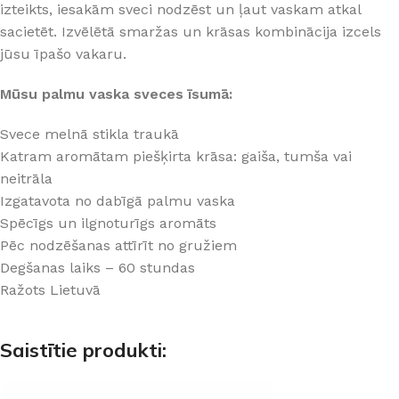
izteikts, iesakām sveci nodzēst un ļaut vaskam atkal
sacietēt. Izvēlētā smaržas un krāsas kombinācija izcels
jūsu īpašo vakaru.
Mūsu palmu vaska sveces īsumā:
Svece melnā stikla traukā
Katram aromātam piešķirta krāsa: gaiša, tumša vai
neitrāla
Izgatavota no dabīgā palmu vaska
Spēcīgs un ilgnoturīgs aromāts
Pēc nodzēšanas attīrīt no gružiem
Degšanas laiks – 60 stundas
Ražots Lietuvā
Saistītie produkti: