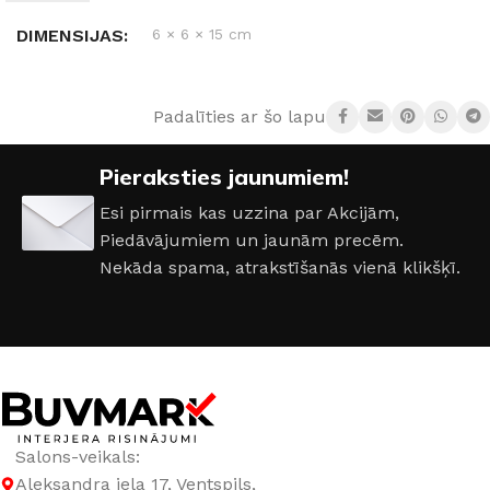
DIMENSIJAS
6 × 6 × 15 cm
RAŽOTĀJS
Aromatic •89•
Padalīties ar šo lapu:
SMARŽA
Charming Roze
,
Sweet Sandal
Pieraksties jaunumiem!
Esi pirmais kas uzzina par Akcijām,
Piedāvājumiem un jaunām precēm.
Nekāda spama, atrakstīšanās vienā klikšķī.
Salons-veikals:
Aleksandra iela 17, Ventspils,