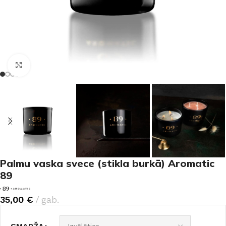
Noklikšķiniet, lai palielinātu
Palmu vaska svece (stikla burkā) Aromatic
89
35,00
€
gab.