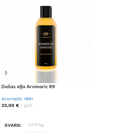
Dušas eļļa Aromaric 89
Aromatic •89•
23,00
€
gab.
IZVĒLĒTIES OPCIJAS
SVARS
0,175 kg