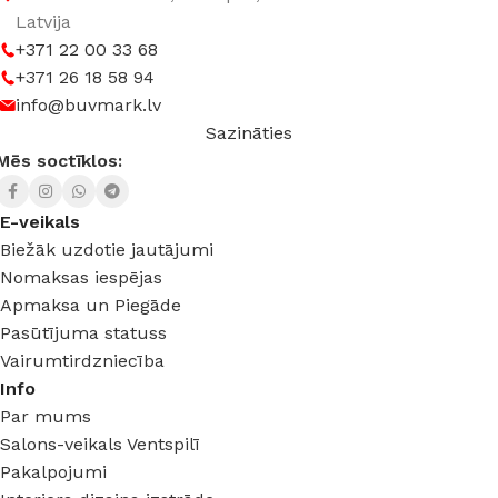
Latvija
+371 22 00 33 68
+371 26 18 58 94
info@buvmark.lv
Sazināties
Mēs soctīklos:
E-veikals
Biežāk uzdotie jautājumi
Nomaksas iespējas
Apmaksa un Piegāde
Pasūtījuma statuss
Vairumtirdzniecība
Info
Par mums
Salons-veikals Ventspilī
Pakalpojumi