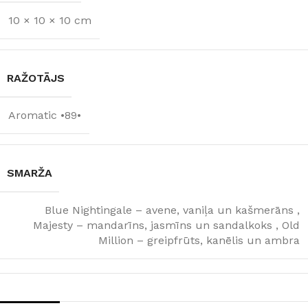
10 × 10 × 10 cm
RAŽOTĀJS
Aromatic •89•
SMARŽA
Blue Nightingale – avene, vaniļa un kašmerāns
,
Majesty – mandarīns, jasmīns un sandalkoks
,
Old
Million – greipfrūts, kanēlis un ambra