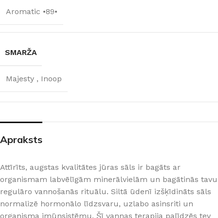
Aromatic •89•
SMARŽA
Majesty
,
Inoop
Apraksts
Attīrīts, augstas kvalitātes jūras sāls ir bagāts ar
organismam labvēlīgām minerālvielām un bagātinās tavu
regulāro vannošanās rituālu. Siltā ūdenī izšķīdināts sāls
normalizē hormonālo līdzsvaru, uzlabo asinsriti un
organisma imūnsistēmu. Šī vannas terapija palīdzēs tev