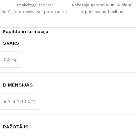
Izpalīdzīgs serviss:
Ražotāja garantija un 14 dienu
čatā, telefoniski, vai pa e-pastu
atgriezšanas tiesības
Papildu informācija
SVARS
0,3 kg
DIMENSIJAS
8 × 3 × 13 cm
RAŽOTĀJS