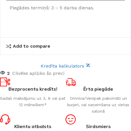
Piegādes termiņš: 3 – 5 darba dienas.
Add to compare
Kredīta kalkulators
2
Cilvēks aplūko šo preci
Bezprocentu kredīts!
Ērta piegāde
Sadali maksājumu uz 3, 6 vai pat
Omniva/Venipak pakomāti un
12 mēnešiem*
kurjeri, vai saņemšana uz vietas
salonā
Klientu atbalsts
Sirdsmiers