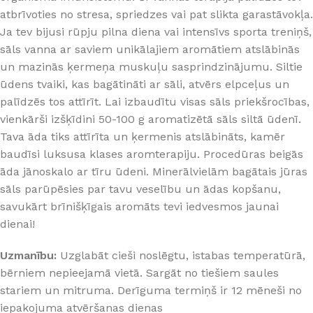
atbrīvoties no stresa, spriedzes vai pat slikta garastāvokļa.
Ja tev bijusi rūpju pilna diena vai intensīvs sporta treniņš,
sāls vanna ar saviem unikālajiem aromātiem atslābinās
un mazinās ķermeņa muskuļu sasprindzinājumu. Siltie
ūdens tvaiki, kas bagātināti ar sāli, atvērs elpceļus un
palīdzēs tos attīrīt. Lai izbaudītu visas sāls priekšrocības,
vienkārši izšķīdini 50-100 g aromatizētā sāls siltā ūdenī.
Tava āda tiks attīrīta un ķermenis atslābināts, kamēr
baudīsi luksusa klases aromterapiju. Procedūras beigās
āda jānoskalo ar tīru ūdeni. Minerālvielām bagātais jūras
sāls parūpēsies par tavu veselību un ādas kopšanu,
savukārt brīnišķīgais aromāts tevi iedvesmos jaunai
dienai!
Uzmanību:
Uzglabāt cieši noslēgtu, istabas temperatūrā,
bērniem nepieejamā vietā. Sargāt no tiešiem saules
stariem un mitruma. Derīguma termiņš ir 12 mēneši no
iepakojuma atvēršanas dienas