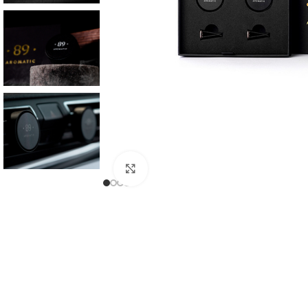
Noklikšķiniet, lai palielinātu