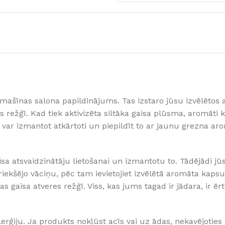
Klinkera
Mozaīkas
AUNUMS!
IESKATIES!
ļi
FLĪŽU KOLEKCIJAS
Aplūkojiet ražotāja kolekcijas, kuras 
profesionāli interjera dizaineri
tomašīnas salona papildinājums. Tas izstaro jūsu izvēlēto
res režģī. Kad tiek aktivizēta siltāka gaisa plūsma, aromāti k
 var izmantot atkārtoti un piepildīt to ar jaunu grezna a
aisa atsvaidzinātāju lietošanai un izmantotu to. Tādējādi 
riekšējo vāciņu, pēc tam ievietojiet izvēlētā aromāta kapsu
 gaisa atveres režģī. Viss, kas jums tagad ir jādara, ir ēr
alerģiju. Ja produkts nokļūst acīs vai uz ādas, nekavējot