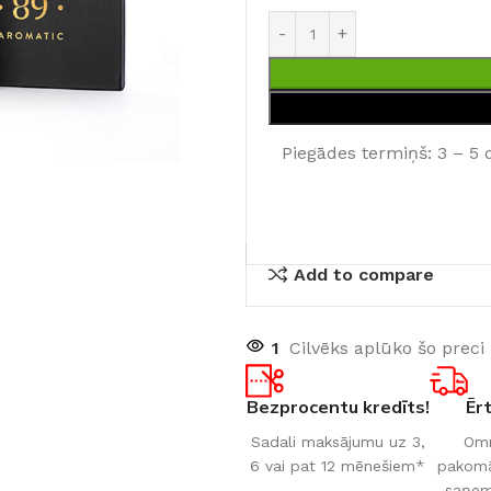
Piegādes termiņš: 3 – 5 
Add to compare
1
Cilvēks aplūko šo preci
Bezprocentu kredīts!
Ēr
Sadali maksājumu uz 3,
Omn
6 vai pat 12 mēnešiem*
pakomāt
saņem