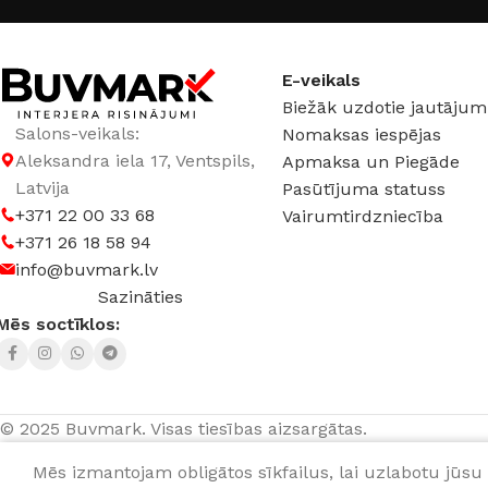
E-veikals
Biežāk uzdotie jautājum
Salons-veikals:
Nomaksas iespējas
Aleksandra iela 17, Ventspils,
Apmaksa un Piegāde
Latvija
Pasūtījuma statuss
+371 22 00 33 68
Vairumtirdzniecība
+371 26 18 58 94
info@buvmark.lv
Sazināties
Mēs soctīklos:
© 2025 Buvmark.
Visas tiesības aizsargātas.
Mēs izmantojam obligātos sīkfailus, lai uzlabotu jūsu 