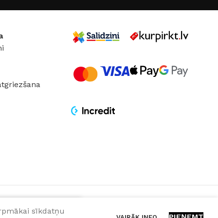
(Elite)
a
i
atgriezšana
turpmākai sīkdatņu
PIEŅEMT
VAIRĀK INFO