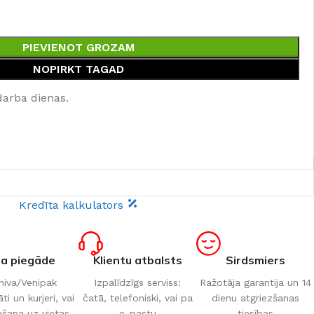
PIEVIENOT GROZAM
NOPIRKT TAGAD
darba dienas.
Kredīta kalkulators
ta piegāde
Klientu atbalsts
Sirdsmiers
iva/Venipak
Izpalīdzīgs serviss:
Ražotāja garantija un 14
i un kurjeri, vai
čatā, telefoniski, vai pa
dienu atgriezšanas
šana uz vietas
e-pastu
tiesības