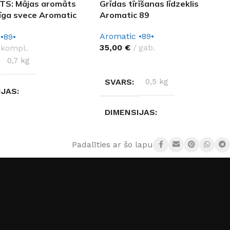
S: Mājas aromāts
Grīdas tīrīšanas līdzeklis
īga svece Aromatic
Aromatic 89
Aromatic •89•
•89•
35,00
€
gab.
kompl.
0,7 kg
IZVĒLĒTIES OPCIJAS
SVARS
0,5 kg
IJAS
DIMENSIJAS
× 25 cm
10 × 10 × 30 cm
Padalīties ar šo lapu:
JS
Aromatic •89•
RAŽOTĀJS
Aromatic •89•
SMARŽA
Dore (Elite)
,
Infinity Flow