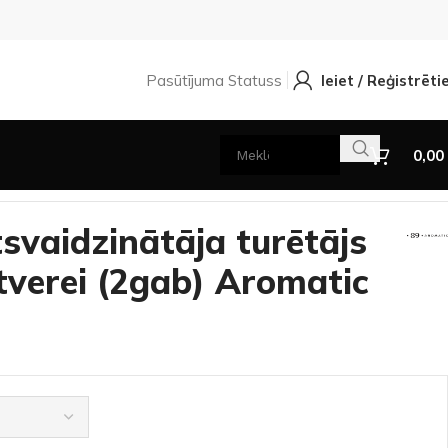
Pasūtījuma Statuss
Ieiet / Reģistrēti
0,00
tilācijas atverei (2gab) Aromatic 89
svaidzinātāja turētājs
atverei (2gab) Aromatic