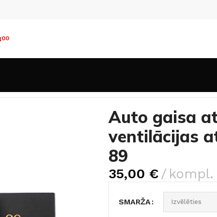
8
00
inātāji automobīlim
Auto gaisa atsvaidzinātāja turētājs ven
Auto gaisa at
ventilācijas 
89
35,00
€
kompl.
SMARŽA