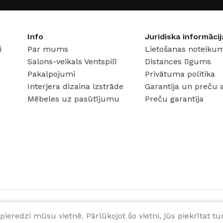
Info
Juridiska informācij
i
Par mums
Lietošanas noteikum
Salons-veikals Ventspilī
Distances līgums
Pakalpojumi
Privātuma politika
Interjera dizaina izstrāde
Garantija un preču 
Mēbeles uz pasūtījumu
Preču garantija
pieredzi mūsu vietnē. Pārlūkojot šo vietni, jūs piekrītat 