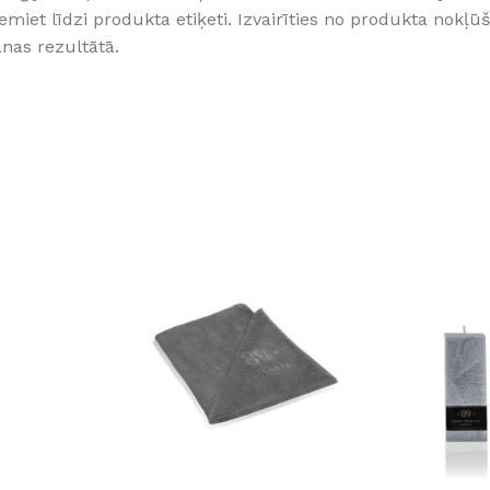
emiet līdzi produkta etiķeti. Izvairīties no produkta nokļū
anas rezultātā.