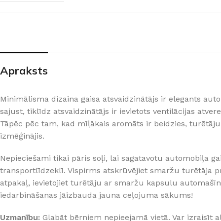
PALĪGINSTRUMENTI
Gumijas krāsa
Sīkāk
Sīkāk
Lāpstiņas
Mikrocements
J
Otas
SPC Sienas pane
Rullīši
Apraksts
Minimālisma dizaina gaisa atsvaidzinātājs ir elegants au
sajust, tiklīdz atsvaidzinātājs ir ievietots ventilācijas atve
Tāpēc pēc tam, kad mīļākais aromāts ir beidzies, turētāju
izmēģinājis.
Nepieciešami tikai pāris soļi, lai sagatavotu automobiļa g
transportlīdzeklī. Vispirms atskrūvējiet smaržu turētāja p
atpakaļ, ievietojiet turētāju ar smaržu kapsulu automašīnas
iedarbināšanas jāizbauda jauna ceļojuma sākums!
Uzmanību:
Glabāt bērniem nepieejamā vietā. Var izraisīt 