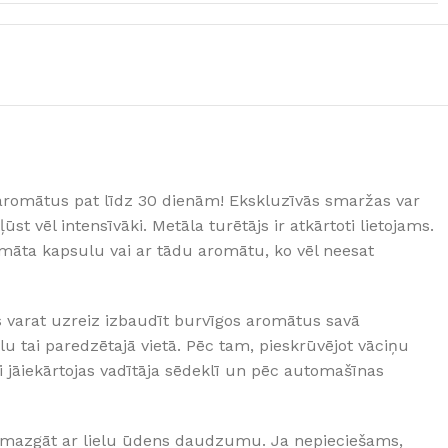
GRĪDĀM
Apakšklāji
Grīdlīstes un aksesuāri
sastādījuši
s aromātus pat līdz 30 dienām! Ekskluzīvās smaržas var
ļūst vēl intensīvāki. Metāla turētājs ir atkārtoti lietojams.
romāta kapsulu vai ar tādu aromātu, ko vēl neesat
jūs varat uzreiz izbaudīt burvīgos aromātus savā
lu tai paredzētajā vietā. Pēc tam, pieskrūvējot vāciņu
ti jāiekārtojas vadītāja sēdeklī un pēc automašīnas
ies mazgāt ar lielu ūdens daudzumu. Ja nepieciešams,