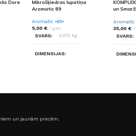
klis Dore
Mikrošķiedras lupatiņa
KOMPLEKT
Aromatic 89
un Smarž
89
Aromatic •89•
Aromatic 
5,00
€
gab.
35,00
€
SVARS
0,015 kg
SVARS
DIMENSIJAS
DIMENS
5 × 5 × 3 cm
30 × 12 
tic •89•
RAŽOTĀJS
Aromatic •89•
RAŽOTĀ
ite)
jumiem un jaunām precēm.