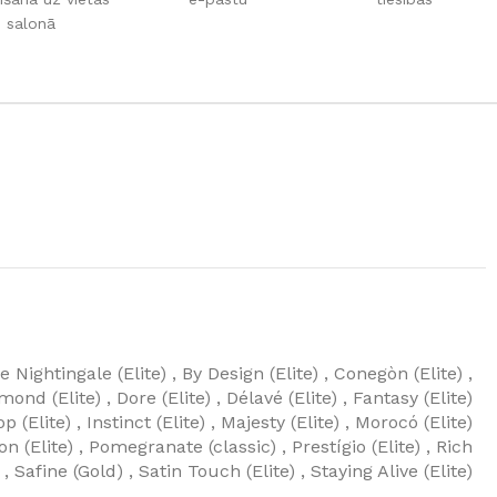
salonā
GRĪDAS SEGUMI
e Nightingale (Elite)
,
By Design (Elite)
,
Conegòn (Elite)
,
JAUNUMS!
Grīdas segumi
mond (Elite)
,
Dore (Elite)
,
Délavé (Elite)
,
Fantasy (Elite)
Naturālas grīdas no masīvkoka
op (Elite)
,
Instinct (Elite)
,
Majesty (Elite)
,
Morocó (Elite)
Parketa grīdas
on (Elite)
,
Pomegranate (classic)
,
Prestígio (Elite)
,
Rich
Skatīt
,
Safine (Gold)
,
Satin Touch (Elite)
,
Staying Alive (Elite)
Vinila grīdas