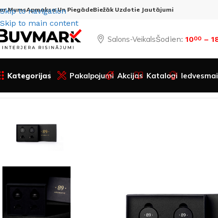
ar Mums
Apmaksa Un Piegāde
Biežāk Uzdotie Jautājumi
Skip to navigation
Skip to main content
Salons-Veikals
Šodien:
10
– 1
00
Kategorijas
Pakalpojumi
Akcijas
Katalogi
Iedvesmai
Sākums
Visas preces
Dažādi
Aromatic 89
Gaisa atsvaidz