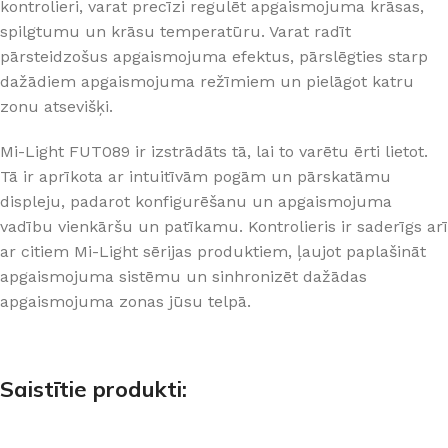
kontrolieri, varat precīzi regulēt apgaismojuma krāsas,
spilgtumu un krāsu temperatūru. Varat radīt
pārsteidzošus apgaismojuma efektus, pārslēgties starp
dažādiem apgaismojuma režīmiem un pielāgot katru
zonu atsevišķi.
Mi-Light FUT089 ir izstrādāts tā, lai to varētu ērti lietot.
Tā ir aprīkota ar intuitīvām pogām un pārskatāmu
displeju, padarot konfigurēšanu un apgaismojuma
vadību vienkāršu un patīkamu. Kontrolieris ir saderīgs arī
ar citiem Mi-Light sērijas produktiem, ļaujot paplašināt
apgaismojuma sistēmu un sinhronizēt dažādas
apgaismojuma zonas jūsu telpā.
Saistītie produkti: