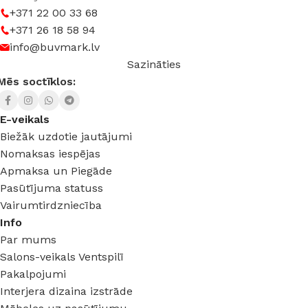
+371 22 00 33 68
+371 26 18 58 94
info@buvmark.lv
Sazināties
Mēs soctīklos:
E-veikals
Biežāk uzdotie jautājumi
Nomaksas iespējas
Apmaksa un Piegāde
Pasūtījuma statuss
Vairumtirdzniecība
Info
Par mums
Salons-veikals Ventspilī
Pakalpojumi
Interjera dizaina izstrāde