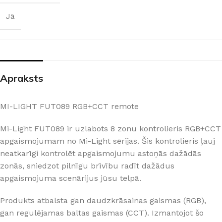
Jā
Apraksts
MI-LIGHT FUT089 RGB+CCT remote
Mi-Light FUT089 ir uzlabots 8 zonu kontrolieris RGB+CCT
apgaismojumam no Mi-Light sērijas. Šis kontrolieris ļauj
neatkarīgi kontrolēt apgaismojumu astoņās dažādās
zonās, sniedzot pilnīgu brīvību radīt dažādus
apgaismojuma scenārijus jūsu telpā.
Produkts atbalsta gan daudzkrāsainas gaismas (RGB),
gan regulējamas baltas gaismas (CCT). Izmantojot šo