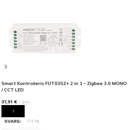
Smart Kontrolieris FUT035Z+ 2 in 1 – Zigbee 3.0 MONO
/ CCT LED
37,51
€
gab.
PIEVIENOT GROZAM
SVARS
0,4 kg