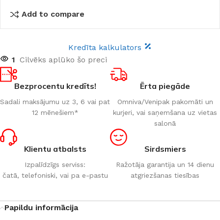
Add to compare
Kredīta kalkulators
1
Cilvēks aplūko šo preci
Bezprocentu kredīts!
Ērta piegāde
Sadali maksājumu uz 3, 6 vai pat
Omniva/Venipak pakomāti un
12 mēnešiem*
kurjeri, vai saņemšana uz vietas
salonā
Klientu atbalsts
Sirdsmiers
Izpalīdzīgs serviss:
Ražotāja garantija un 14 dienu
čatā, telefoniski, vai pa e-pastu
atgriezšanas tiesības
Papildu informācija