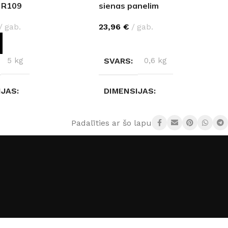
 R109
sienas panelim
gab.
23,96
€
gab.
OT GROZAM
IZVĒLIETIES
5 kg
SVARS
0,6 kg
IJAS
DIMENSIJAS
3 × 0,4 cm
280 × 2 × 2 cm
Padalīties ar šo lapu:
Concrete R109
KRĀSA
Sudrabs
,
Melns
,
Balta
,
Bronza