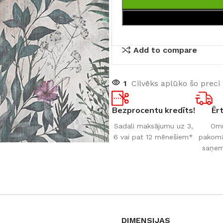
Add to compare
1
Cilvēks aplūko šo preci
Bezprocentu kredīts!
Ēr
Sadali maksājumu uz 3,
Omn
6 vai pat 12 mēnešiem*
pakomāt
saņem
DIMENSIJAS