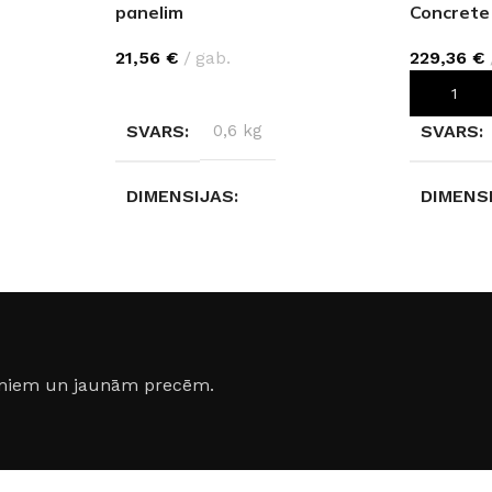
panelim
Concrete
21,56
€
gab.
229,36
€
IZVĒLIETIES
PIEVIEN
SVARS
0,6 kg
SVARS
DIMENSIJAS
DIMENS
280 × 2 × 2 cm
280 × 12
KRĀSA
KRĀSA
Sudrabs
,
Melns
,
Balta
jumiem un jaunām precēm.