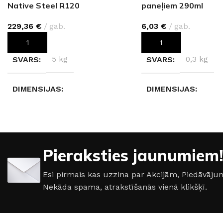
Native Steel R120
paneļiem 290ml
229,36
€
gab.
6,03
€
gab.
PIEVIENOT GROZAM
PIEVIENOT GROZAM
SVARS
5 kg
SVARS
0,3 kg
DIMENSIJAS
DIMENSIJAS
280 × 123 × 0,4 cm
13 × 4 × 4 cm
KRĀSA
Native Steel R120
Pieraksties jaunumiem!
Esi pirmais kas uzzina par Akcijām, Piedāvā
Nekāda spama, atrakstīšanās vienā klikšķī.