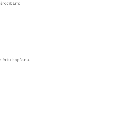
ekšrocībām:
Klinkera
Mozaīkas
AUNUMS!
IESKATIES!
ļi
FLĪŽU KOLEKCIJAS
Aplūkojiet ražotāja kolekcijas, kuras 
profesionāli interjera dizaineri
n ērtu kopšanu.