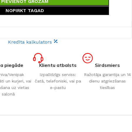
PIEVIENOT GROZAM
NOPIRKT TAGAD
Kredīta kalkulators
ta piegāde
Klientu atbalsts
Sirdsmiers
iva/Venipak
Izpalīdzīgs serviss:
Ražotāja garantija un 14
i un kurjeri, vai
čatā, telefoniski, vai pa
dienu atgriezšanas
šana uz vietas
e-pastu
tiesības
salonā