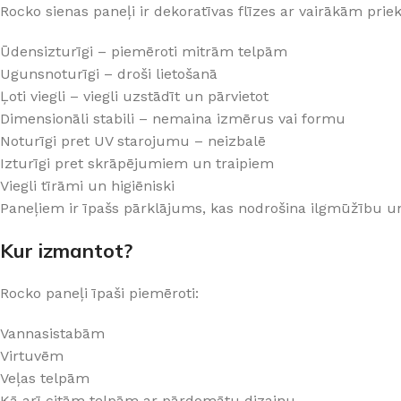
Rocko sienas paneļi ir dekoratīvas flīzes ar vairākām pri
PALĪGINSTRUMENTI
Gumijas krāsa
Sīkāk
Sīkāk
Lāpstiņas
Mikrocements
Ūdensizturīgi – piemēroti mitrām telpām
J
Ugunsnoturīgi – droši lietošanā
Otas
SPC Sienas pane
Ļoti viegli – viegli uzstādīt un pārvietot
Rullīši
Dimensionāli stabili – nemaina izmērus vai formu
Noturīgi pret UV starojumu – neizbalē
Izturīgi pret skrāpējumiem un traipiem
Viegli tīrāmi un higiēniski
Paneļiem ir īpašs pārklājums, kas nodrošina ilgmūžību u
Kur izmantot?
Rocko paneļi īpaši piemēroti:
Vannasistabām
Virtuvēm
Veļas telpām
Kā arī citām telpām ar pārdomātu dizainu