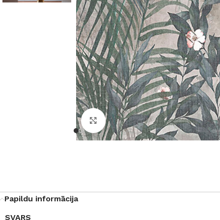
Noklikšķiniet, lai palielinātu
Papildu informācija
SVARS