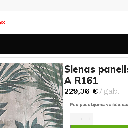
8
00
i
Sienas panelis Rocko Tiles Golden Cane A R161
Sienas paneli
A R161
229,36
€
gab.
Pēc pasūtījuma veikšanas