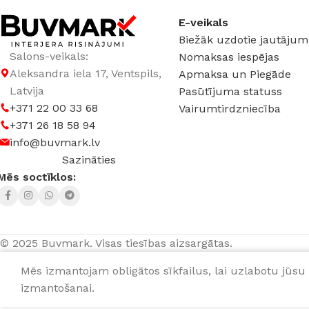
E-veikals
Biežāk uzdotie jautājum
Salons-veikals:
Nomaksas iespējas
Aleksandra iela 17, Ventspils,
Apmaksa un Piegāde
Latvija
Pasūtījuma statuss
+371 22 00 33 68
Vairumtirdzniecība
+371 26 18 58 94
info@buvmark.lv
Sazināties
Mēs soctīklos:
© 2025 Buvmark.
Visas tiesības aizsargātas.
Mēs izmantojam obligātos sīkfailus, lai uzlabotu jūsu 
229,3
Sienas panelis Rocko Tiles Golden Cane A
izmantošanai.
R161
g