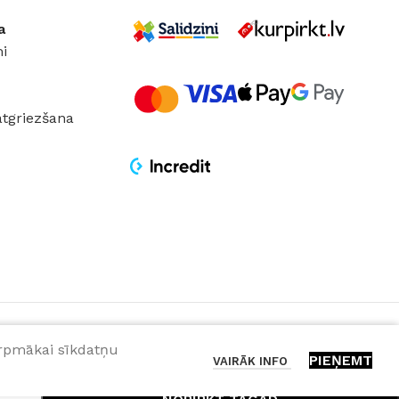
a
i
atgriezšana
turpmākai sīkdatņu
PIEŅEMT
VAIRĀK INFO
PIEVIENOT GROZAM