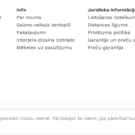
Info
Juridiska informācij
i
Par mums
Lietošanas noteikum
Salons-veikals Ventspilī
Distances līgums
Pakalpojumi
Privātuma politika
Interjera dizaina izstrāde
Garantija un preču 
Mēbeles uz pasūtījumu
Preču garantija
pieredzi mūsu vietnē. Pārlūkojot šo vietni, jūs piekrītat 
6
€
Pēc pasūtījuma veikšanas, gaidiet produktu pieejamības
apstiprinājumu.
ab.