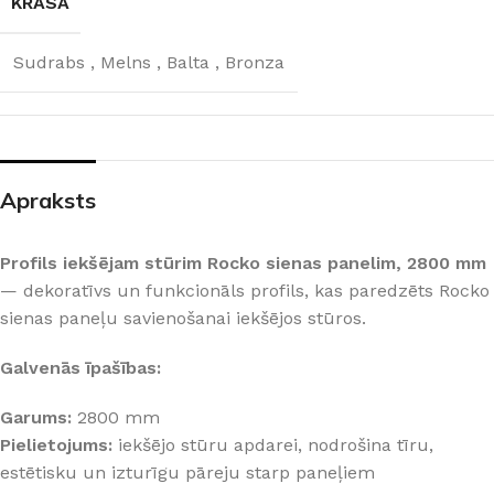
KRĀSA
Sudrabs
,
Melns
,
Balta
,
Bronza
Apraksts
Profils iekšējam stūrim Rocko sienas panelim, 2800 mm
— dekoratīvs un funkcionāls profils, kas paredzēts Rocko
sienas paneļu savienošanai iekšējos stūros.
Galvenās īpašības:
Garums:
2800 mm
Pielietojums:
iekšējo stūru apdarei, nodrošina tīru,
estētisku un izturīgu pāreju starp paneļiem