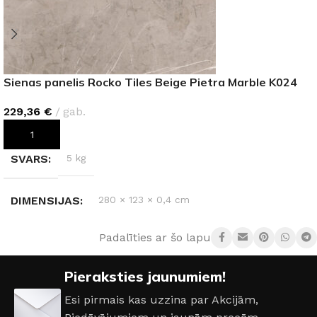
Sienas panelis Rocko Tiles Beige Pietra Marble K024
229,36
€
gab.
PIEVIENOT GROZAM
SVARS
5 kg
DIMENSIJAS
280 × 123 × 0,4 cm
Padalīties ar šo lapu:
KRĀSA
Beige Pietra Marble K024
Pieraksties jaunumiem!
Esi pirmais kas uzzina par Akcijām,