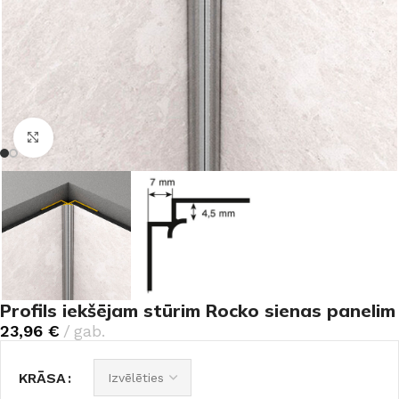
Noklikšķiniet, lai palielinātu
Profils iekšējam stūrim Rocko sienas panelim
23,96
€
gab.
KRĀSA