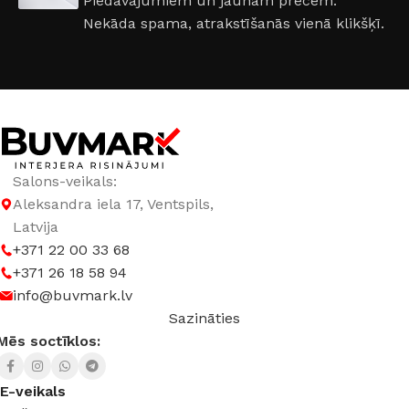
Piedāvājumiem un jaunām precēm.
Nekāda spama, atrakstīšanās vienā klikšķī.
Salons-veikals:
Aleksandra iela 17, Ventspils,
Latvija
+371 22 00 33 68
+371 26 18 58 94
info@buvmark.lv
Sazināties
Mēs soctīklos:
E-veikals