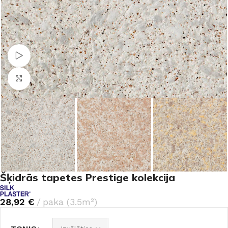
Skatīties video
Noklikšķiniet, lai palielinātu
Šķidrās tapetes Prestige kolekcija
28,92
€
paka (3.5m²)