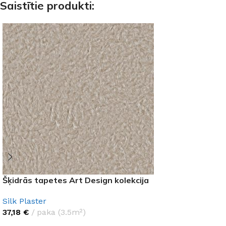
Saistītie produkti:
Šķidrās tapetes Art Design kolekcija
Silk Plaster
37,18
€
paka (3.5m²)