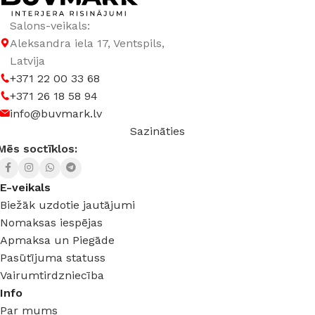
Salons-veikals:
Aleksandra iela 17, Ventspils,
Latvija
+371 22 00 33 68
+371 26 18 58 94
info@buvmark.lv
Sazināties
Mēs soctīklos:
E-veikals
Biežāk uzdotie jautājumi
Nomaksas iespējas
Apmaksa un Piegāde
Pasūtījuma statuss
Vairumtirdzniecība
Info
Par mums