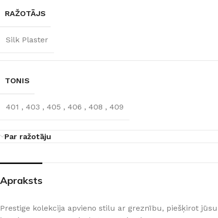
RAŽOTĀJS
Silk Plaster
TONIS
401
,
403
,
405
,
406
,
408
,
409
Par ražotāju
Apraksts
Prestige kolekcija apvieno stilu ar greznību, piešķirot jūsu