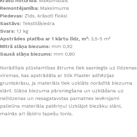
Krāsu noturība:
Maksimālais
Remontējamība:
Maksimums
Piedevas:
Zīds, krāsoti floksi
Sastāvs:
Tekstilšķiedra
Svars:
1,1 kg
Apstrādes platība ar 1 kārtu līdz, m²:
3,5-5 m²
Mitrā slāņa biezums:
mm 0,92
Sausā slāņa biezums:
mm 0,80
Norādītais plūstamības ātrums tiek sasniegts uz līdzenas
virsmas, kas apstrādāta ar Silk Plaster adhēzijas
gruntskrāsu, ja materiāls tiek uzklāts norādītā biezuma
slānī. Slāņa biezuma pārsniegšana un uzklāšana uz
nelīdzenas un nesagatavotas pamatnes ievērojami
palielina materiāla patēriņu! Uzklājot biezāku slāni,
mainās arī šķidro tapešu tonis.