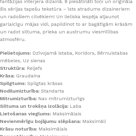
fantāzijas interjera dizainā. 8 piesātināti toņi un oriģināla
šīs sērijas tapešu tekstūra – īsts atradums dizaineriem
un radošiem cilvēkiem! Un lieliska iespēja atjaunot
garlaicīgu mājas vidi, papildinot to ar bagātīgām krāsām
un radot siltuma, prieka un austrumu viesmīlības
atmosfēru.
Pielietojums:
Dzīvojamā istaba, Koridors, Bērnuistabas
mēbeles, Uz sienas
Struktūra:
Reljefs
Krāsa:
Graudaina
Spilgtums:
Spilgtas krāsas
Nodilumizturība:
Standarta
Mitrumizturība:
Nav mitrumizturīgs
Siltuma un trokšņa izolācija:
Laba
Lietošanas vieglums:
Maksimālais
Nevienmērīgu bojājumu slēpšana:
Maksimāli
Krāsu noturība:
Maksimālais