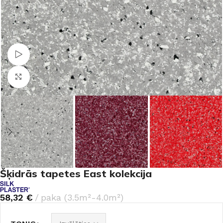
Skatīties video
Noklikšķiniet, lai palielinātu
Šķidrās tapetes East kolekcija
58,32
€
paka (3.5m²-4.0m²)