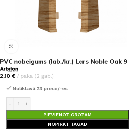
Noklikšķiniet, lai palielinātu
PVC nobeigums (lab./kr.) Lars Noble Oak 9
2,10
€
paka (2 gab.)
Noliktavā 23 prece/-es
PIEVIENOT GROZAM
NOPIRKT TAGAD