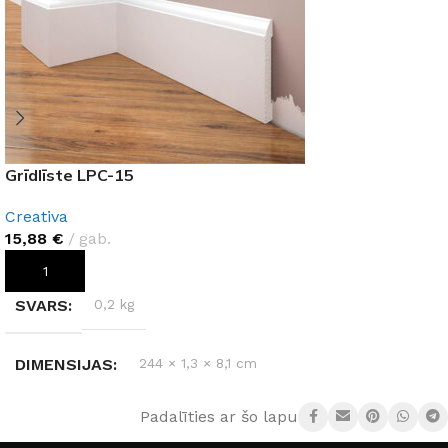
Grīdlīste LPC-15
Creativa
15,88
€
gab.
PIEVIENOT GROZAM
SVARS
0,2 kg
DIMENSIJAS
244 × 1,3 × 8,1 cm
Padalīties ar šo lapu:
MATERIĀLS
Polistirols