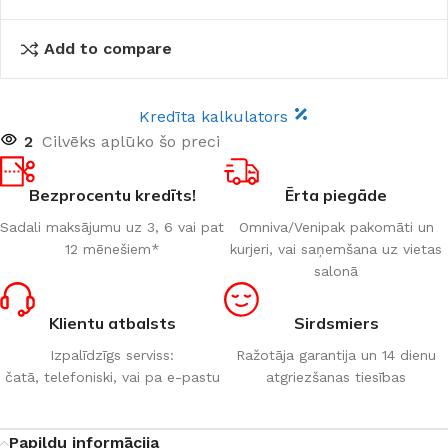
Add to compare
Kredīta kalkulators
2
Cilvēks aplūko šo preci
Bezprocentu kredīts!
Ērta piegāde
Sadali maksājumu uz 3, 6 vai pat
Omniva/Venipak pakomāti un
12 mēnešiem*
kurjeri, vai saņemšana uz vietas
salonā
Klientu atbalsts
Sirdsmiers
Izpalīdzīgs serviss:
Ražotāja garantija un 14 dienu
čatā, telefoniski, vai pa e-pastu
atgriezšanas tiesības
Papildu informācija