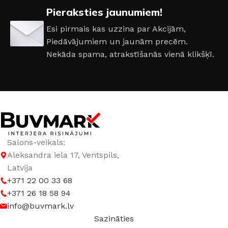
Pieraksties jaunumiem!
RAŽOTĀJS
Creativa
Esi pirmais kas uzzina par Akcijām,
Piedāvājumiem un jaunām precēm.
Nekāda spama, atrakstīšanās vienā klikšķī.
Salons-veikals:
Aleksandra iela 17, Ventspils,
Latvija
+371 22 00 33 68
+371 26 18 58 94
info@buvmark.lv
Sazināties