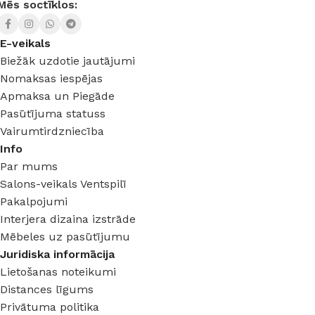
Mēs soctīklos:
E-veikals
Biežāk uzdotie jautājumi
Nomaksas iespējas
Apmaksa un Piegāde
Pasūtījuma statuss
Vairumtirdzniecība
Info
Par mums
Salons-veikals Ventspilī
Pakalpojumi
Interjera dizaina izstrāde
Mēbeles uz pasūtījumu
Juridiska informācija
Lietošanas noteikumi
Distances līgums
Privātuma politika