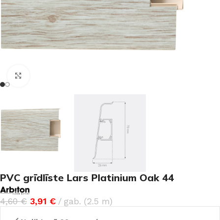
Noklikšķiniet, lai palielinātu
PVC grīdlīste Lars Platinium Oak 44
4,60
€
3,91
€
gab. (2.5 m)