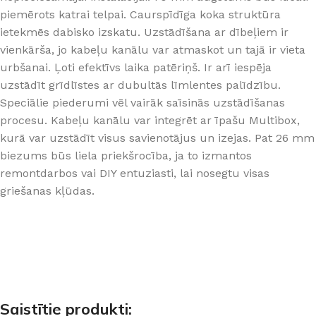
piemērots katrai telpai. Caurspīdīga koka struktūra
ietekmēs dabisko izskatu. Uzstādīšana ar dībeļiem ir
vienkārša, jo kabeļu kanālu var atmaskot un tajā ir vieta
urbšanai. Ļoti efektīvs laika patēriņš. Ir arī iespēja
uzstādīt grīdlīstes ar dubultās līmlentes palīdzību.
Speciālie piederumi vēl vairāk saīsinās uzstādīšanas
procesu. Kabeļu kanālu var integrēt ar īpašu Multibox,
kurā var uzstādīt visus savienotājus un izejas. Pat 26 mm
biezums būs liela priekšrocība, ja to izmantos
remontdarbos vai DIY entuziasti, lai nosegtu visas
griešanas kļūdas.
Saistītie produkti: