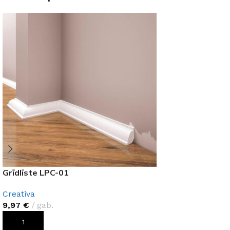
Grīdlīste LPC-01
Creativa
9,97
€
gab.
PIEVIENOT GROZAM