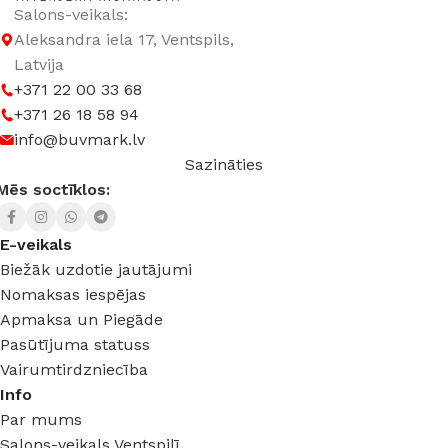
Salons-veikals:
Aleksandra iela 17, Ventspils,
Latvija
+371 22 00 33 68
+371 26 18 58 94
info@buvmark.lv
Sazināties
Mēs soctīklos:
E-veikals
Biežāk uzdotie jautājumi
Nomaksas iespējas
Apmaksa un Piegāde
Pasūtījuma statuss
Vairumtirdzniecība
Info
Par mums
Salons-veikals Ventspilī