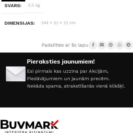
SVARS
0,2 kg
DIMENSIJAS
244 × 2,1 × 2,1 cm
MATERIĀLS
Polistirols
Padalīties ar šo lapu:
RAŽOTĀJS
Creativa
Pieraksties jaunumiem!
Esi pirmais kas uzzina par Akcijām,
Piedāvājumiem un jaunām precēm.
Nekāda spama, atrakstīšanās vienā klikšķī.