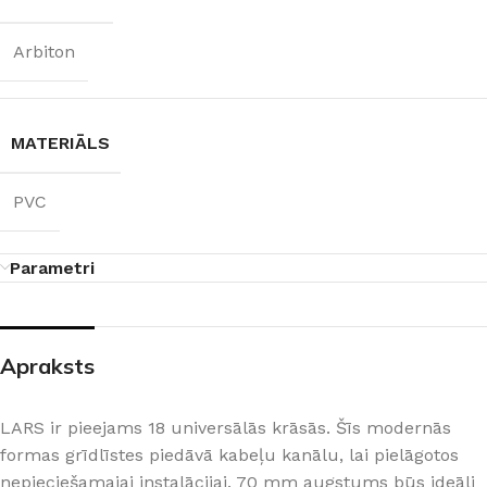
Arbiton
MATERIĀLS
PVC
Parametri
Apraksts
LARS ir pieejams 18 universālās krāsās. Šīs modernās
formas grīdlīstes piedāvā kabeļu kanālu, lai pielāgotos
nepieciešamajai instalācijai. 70 mm augstums būs ideāli