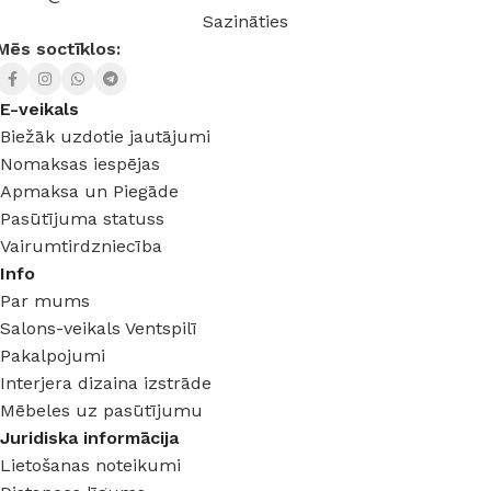
Sazināties
Mēs soctīklos:
E-veikals
Biežāk uzdotie jautājumi
Nomaksas iespējas
Apmaksa un Piegāde
Pasūtījuma statuss
Vairumtirdzniecība
Info
Par mums
Salons-veikals Ventspilī
Pakalpojumi
Interjera dizaina izstrāde
Mēbeles uz pasūtījumu
Juridiska informācija
Lietošanas noteikumi