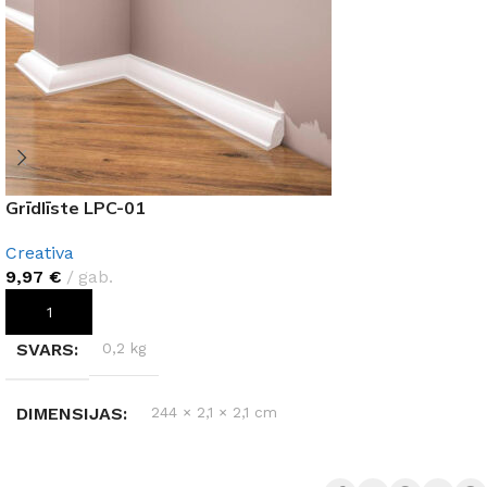
Grīdlīste LPC-01
Creativa
9,97
€
gab.
PIEVIENOT GROZAM
SVARS
0,2 kg
DIMENSIJAS
244 × 2,1 × 2,1 cm
MATERIĀLS
Polistirols