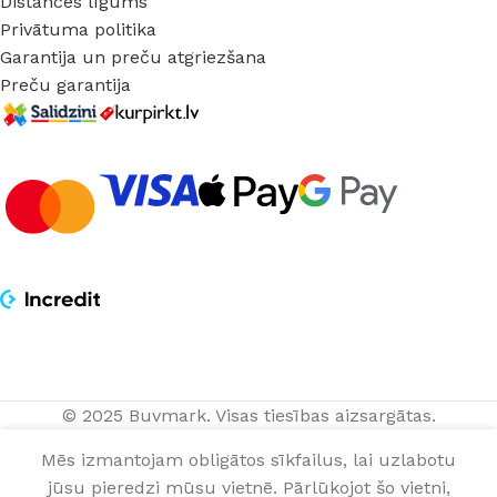
Distances līgums
Privātuma politika
Garantija un preču atgriezšana
Preču garantija
© 2025 Buvmark.
Visas tiesības aizsargātas.
4,60
€
PVC grīdlīste Lars
Nav
Mēs izmantojam obligātos sīkfailus, lai uzlabotu
Alpine Oak 4
noliktavā
gab. (2.5 m)
jūsu pieredzi mūsu vietnē. Pārlūkojot šo vietni,