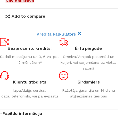
Nav noliktavā
Add to compare
Kredīta kalkulators
Bezprocentu kredīts!
Ērta piegāde
Sadali maksājumu uz 3, 6 vai pat
Omniva/Venipak pakomāti un
12 mēnešiem*
kurjeri, vai saņemšana uz vietas
salonā
Klientu atbalsts
Sirdsmiers
Izpalīdzīgs serviss:
Ražotāja garantija un 14 dienu
čatā, telefoniski, vai pa e-pastu
atgriezšanas tiesības
Papildu informācija