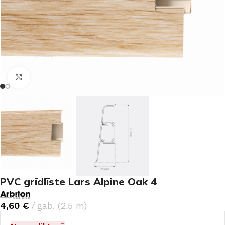
Noklikšķiniet, lai palielinātu
PVC grīdlīste Lars Alpine Oak 4
4,60
€
gab. (2.5 m)