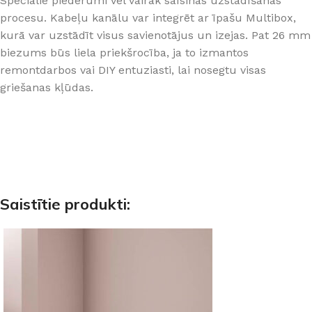
Speciālie piederumi vēl vairāk saīsinās uzstādīšanas
procesu. Kabeļu kanālu var integrēt ar īpašu Multibox,
kurā var uzstādīt visus savienotājus un izejas. Pat 26 mm
biezums būs liela priekšrocība, ja to izmantos
remontdarbos vai DIY entuziasti, lai nosegtu visas
griešanas kļūdas.
Saistītie produkti: