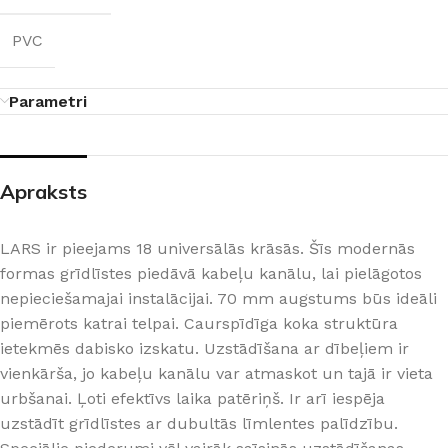
PVC
Parametri
Apraksts
LARS ir pieejams 18 universālās krāsās. Šīs modernās
formas grīdlīstes piedāvā kabeļu kanālu, lai pielāgotos
nepieciešamajai instalācijai. 70 mm augstums būs ideāli
piemērots katrai telpai. Caurspīdīga koka struktūra
ietekmēs dabisko izskatu. Uzstādīšana ar dībeļiem ir
vienkārša, jo kabeļu kanālu var atmaskot un tajā ir vieta
urbšanai. Ļoti efektīvs laika patēriņš. Ir arī iespēja
uzstādīt grīdlīstes ar dubultās līmlentes palīdzību.