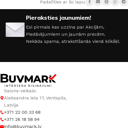
Padalīties ar šo lapu:
RAŽOTĀJS
Creativa
Pieraksties jaunumiem!
Esi pirmais kas uzzina par Akcijām,
Piedāvājumiem un jaunām precēm.
Nekāda spama, atrakstīšanās vienā klikšķī.
Salons-veikals:
Aleksandra iela 17, Ventspils,
Latvija
+371 22 00 33 68
+371 26 18 58 94
info@buvmark.lv